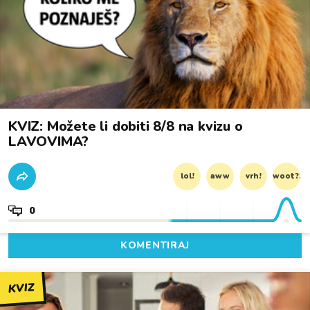
KVIZ: Možete li dobiti 8/8 na kvizu o
LAVOVIMA?
lol!
aww
vrh!
woot?!
0
KOMENTIRAJ
KVIZ