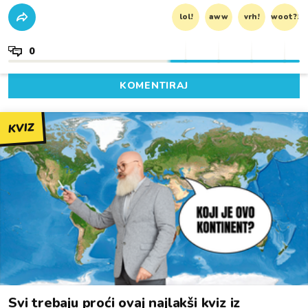
lol!
aww
vrh!
woot?!
0
KOMENTIRAJ
KVIZ
Svi trebaju proći ovaj najlakši kviz iz