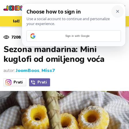
lol!
aww
vrh!
woot?!
7208
pregleda
Sign in with Google
04. listopada 2024.
Sezona mandarina: Mini
kuglofi od omiljenog voća
autor:
JoomBoos
,
Miss7
Prati
Prati