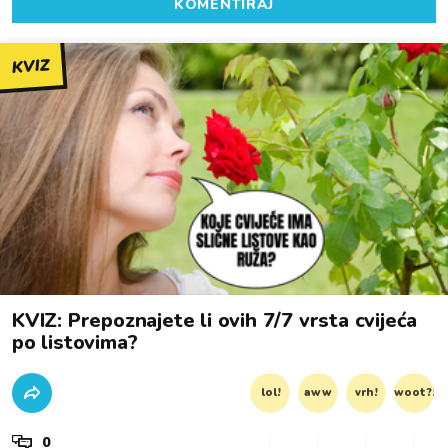
KOMENTIRAJ
KVIZ
KVIZ: Prepoznajete li ovih 7/7 vrsta cvijeća
po listovima?
lol!
aww
vrh!
woot?!
0