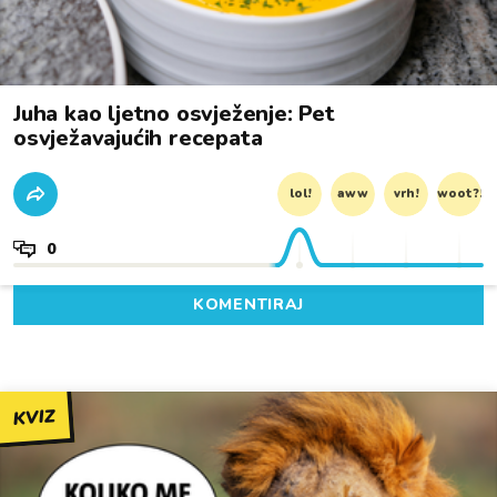
Juha kao ljetno osvježenje: Pet
osvježavajućih recepata
lol!
aww
vrh!
woot?!
0
KOMENTIRAJ
KVIZ