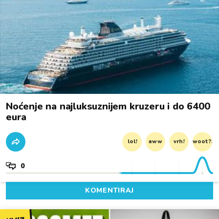
Noćenje na najluksuznijem kruzeru i do 6400
eura
lol!
aww
vrh!
woot?!
0
KOMENTIRAJ