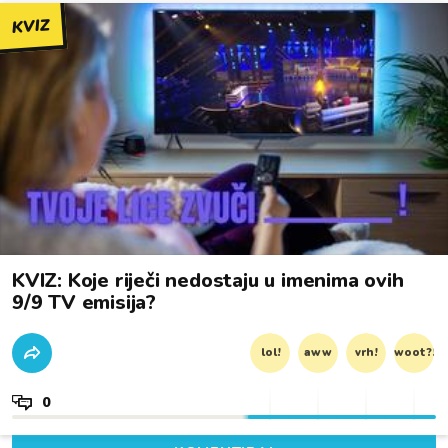
KVIZ
KVIZ: Koje riječi nedostaju u imenima ovih
9/9 TV emisija?
lol!
aww
vrh!
woot?!
0