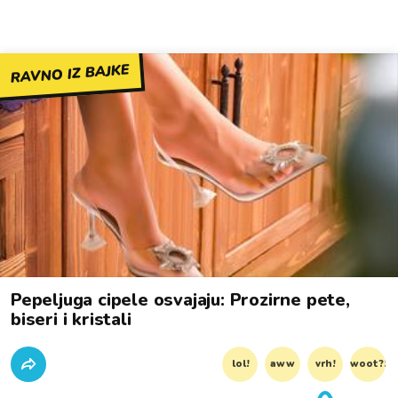
RAVNO IZ BAJKE
Pepeljuga cipele osvajaju: Prozirne pete,
biseri i kristali
lol!
aww
vrh!
woot?!