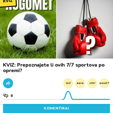
KVIZ
KVIZ: Prepoznajete li ovih 7/7 sportova po
opremi?
lol!
aww
vrh!
woot?!
0
KOMENTIRAJ