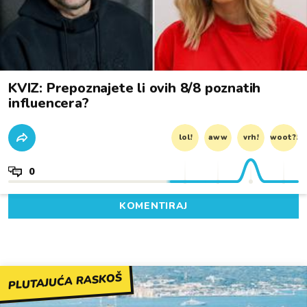
KVIZ: Prepoznajete li ovih 8/8 poznatih
influencera?
lol!
aww
vrh!
woot?!
0
KOMENTIRAJ
PLUTAJUĆA RASKOŠ