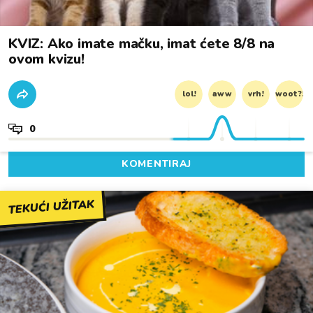
KVIZ: Ako imate mačku, imat ćete 8/8 na
ovom kvizu!
lol!
aww
vrh!
woot?!
0
KOMENTIRAJ
TEKUĆI UŽITAK