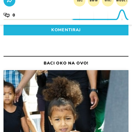
lol!
aww
vrh!
woot?!
0
KOMENTIRAJ