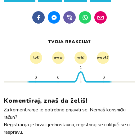
TVOJA REAKCIJA?
lol!
aww
vrh!
woot?!
1
0
0
0
Komentiraj, znaš da želiš!
Za komentiranje je potrebno prijaviti se. Nemaš korisnički
račun?
Registracija je brza i jednostavna, registriraj se i uključi se u
raspravu.