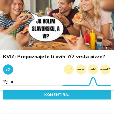
KVIZ: Prepoznajete li ovih 7/7 vrsta pizze?
lol!
aww
vrh!
woot?!
0
KOMENTIRAJ