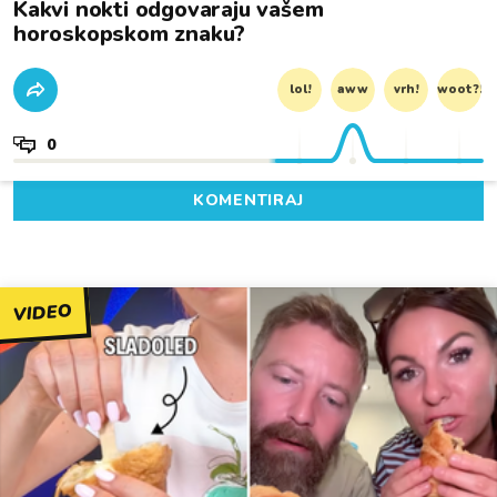
Kakvi nokti odgovaraju vašem
horoskopskom znaku?
lol!
aww
vrh!
woot?!
0
KOMENTIRAJ
VIDEO