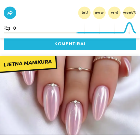
lol!
aww
vrh!
woot?!
0
KOMENTIRAJ
LJETNA MANIKURA