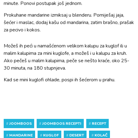
minute. Ponovi postupak još jednom.
Prokuhane mandarine izmiksaj u blenderu. Pomiješaj jaja,
šećer i maslac, dodaj kašu od mandarina, zatim brašno, prašak
za pecivo i kokos.
Možeš ih peći u namašćenom velikom kalupu za kuglof ili u
malim kalupima za mini kuglofe, a možeš i u kalupu za kruh.
Ako pečeš u malim kalupima, peče se nešto kraće, oko 25-
30 minuta, na 180 stupnjeva.
Kad se mini kuglofi ohlade, pospi ih šećerom u prahu.
#
JOOMBOOS
#
JOOMBOOS RECEPTI
#
RECEPT
#
MANDARINE
#
KUGLOF
#
DESERT
#
KOLAČ