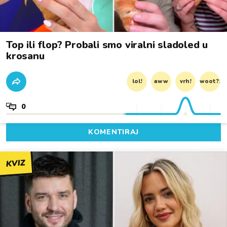
Top ili flop? Probali smo viralni sladoled u
krosanu
lol!
aww
vrh!
woot?!
0
KOMENTIRAJ
KVIZ