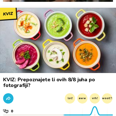
KVIZ
KVIZ: Prepoznajete li ovih 8/8 juha po
fotografiji?
lol!
aww
vrh!
woot?!
0