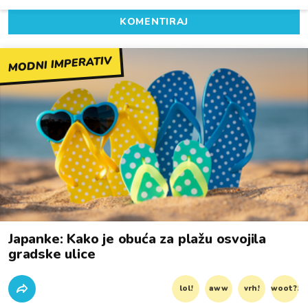
KOMENTIRAJ
MODNI IMPERATIV
Japanke: Kako je obuća za plažu osvojila
gradske ulice
lol!
aww
vrh!
woot?!