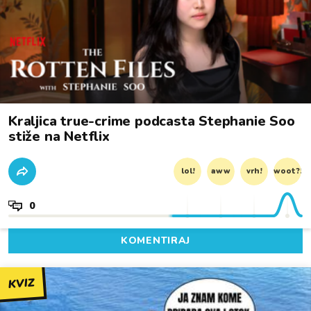
Kraljica true-crime podcasta Stephanie Soo
stiže na Netflix
lol!
aww
vrh!
woot?!
0
KOMENTIRAJ
KVIZ