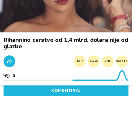
Rihannino carstvo od 1,4 mlrd. dolara nije od
glazbe
lol!
aww
vrh!
woot?!
0
KOMENTIRAJ