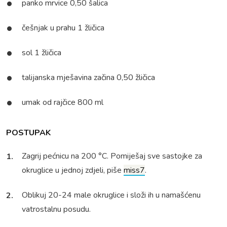
panko mrvice 0,50 šalica
češnjak u prahu 1 žličica
sol 1 žličica
talijanska mješavina začina 0,50 žličica
umak od rajčice 800 ml
POSTUPAK
Zagrij pećnicu na 200 °C. Pomiješaj sve sastojke za
okruglice u jednoj zdjeli, piše
miss7
.
Oblikuj 20-24 male okruglice i složi ih u namašćenu
vatrostalnu posudu.