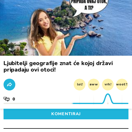
Ljubitelji geografije znat će kojoj državi
pripadaju ovi otoci!
lol!
aww
vrh!
woot?!
0
KOMENTIRAJ