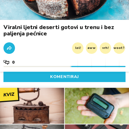
Viralni ljetni deserti gotovi u trenu i bez
paljenja pećnice
lol!
aww
vrh!
woot?!
0
KOMENTIRAJ
KVIZ