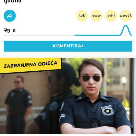
ljutinu
lol!
aww
vrh!
woot?!
0
KOMENTIRAJ
ZABRANJENA ODJEĆA