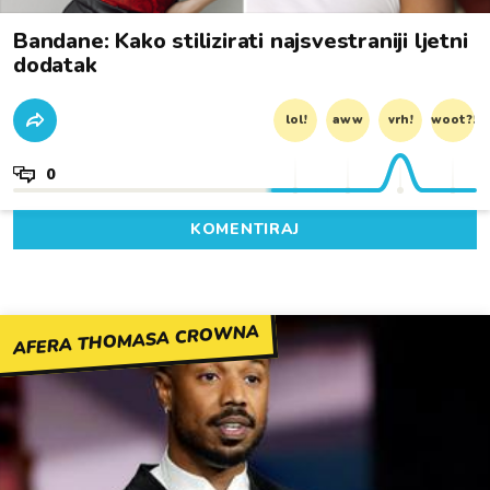
Bandane: Kako stilizirati najsvestraniji ljetni
dodatak
lol!
aww
vrh!
woot?!
0
KOMENTIRAJ
AFERA THOMASA CROWNA