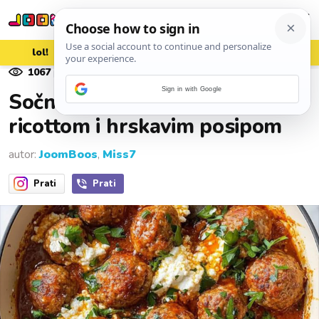
lol!
aww
vrh!
woot?!
1067
pregleda
01. studenoga 2025.
Sign in with Google
Sočne mesne okruglice s
ricottom i hrskavim posipom
autor:
JoomBoos
,
Miss7
Prati
Prati