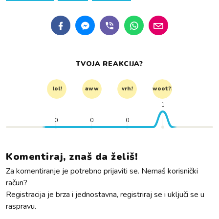
TVOJA REAKCIJA?
lol!
aww
vrh!
woot?!
1
0
0
0
Komentiraj, znaš da želiš!
Za komentiranje je potrebno prijaviti se. Nemaš korisnički
račun?
Registracija je brza i jednostavna, registriraj se i uključi se u
raspravu.