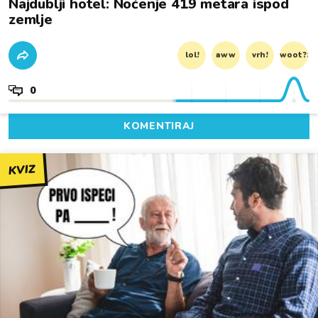
Najdublji hotel: Noćenje 419 metara ispod
zemlje
lol!
aww
vrh!
woot?!
0
KOMENTIRAJ
KVIZ