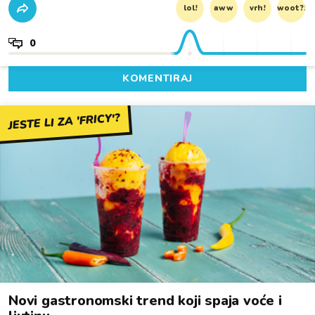
lol!
aww
vrh!
woot?!
0
KOMENTIRAJ
JESTE LI ZA 'FRICY'?
Novi gastronomski trend koji spaja voće i