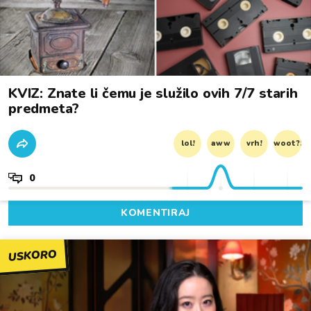
KVIZ: Znate li čemu je služilo ovih 7/7 starih
predmeta?
lol!
aww
vrh!
woot?!
0
KOMENTIRAJ
USKORO