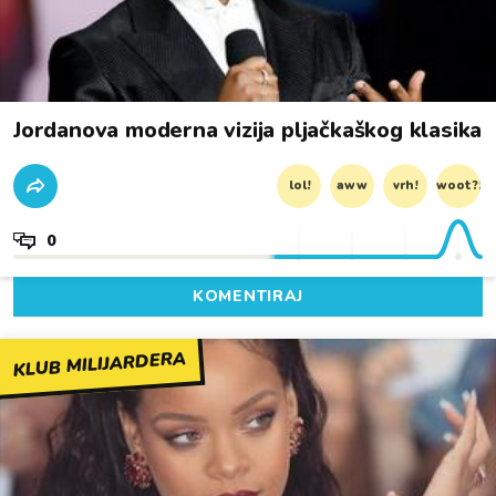
Jordanova moderna vizija pljačkaškog klasika
lol!
aww
vrh!
woot?!
0
KOMENTIRAJ
KLUB MILIJARDERA