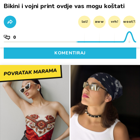
Bikini i vojni print ovdje vas mogu koštati
lol!
aww
vrh!
woot?!
0
KOMENTIRAJ
POVRATAK MARAMA