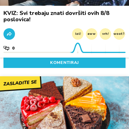
KVIZ: Svi trebaju znati dovršiti ovih 8/8
poslovica!
lol!
aww
vrh!
woot?!
0
KOMENTIRAJ
ZASLADITE SE