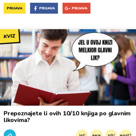
PRIJAVA
PRIJAVA
PRIJAVA
KVIZ
Prepoznajete li ovih 10/10 knjiga po glavnim
likovima?
lol!
aww
vrh!
woot?!