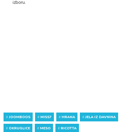
izboru.
#
JOOMBOOS
#
MISS7
#
HRANA
#
JELA IZ DAVNINA
#
OKRUGLICE
#
MESO
#
RICOTTA