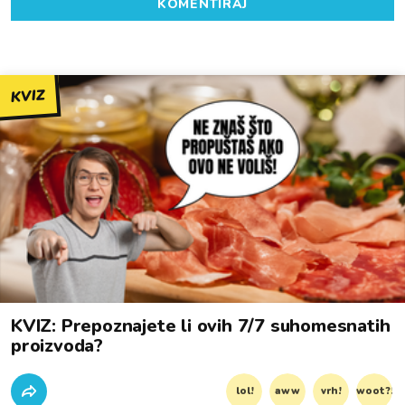
KOMENTIRAJ
KVIZ
KVIZ: Prepoznajete li ovih 7/7 suhomesnatih
proizvoda?
lol!
aww
vrh!
woot?!