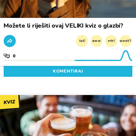
Možete li riješiti ovaj VELIKI kviz o glazbi?
lol!
aww
vrh!
woot?!
0
KOMENTIRAJ
KVIZ