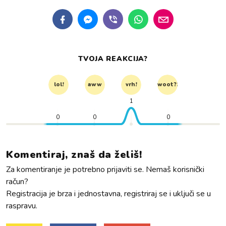
TVOJA REAKCIJA?
lol!
aww
vrh!
woot?!
1
0
0
0
Komentiraj, znaš da želiš!
Za komentiranje je potrebno prijaviti se. Nemaš korisnički
račun?
Registracija je brza i jednostavna, registriraj se i uključi se u
raspravu.