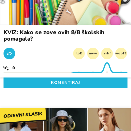
KVIZ: Kako se zove ovih 8/8 školskih
pomagala?
lol!
aww
vrh!
woot?!
0
KOMENTIRAJ
ODJEVNI KLASIK