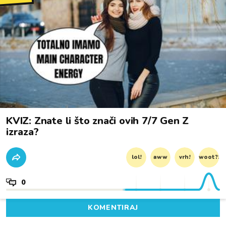
KVIZ: Znate li što znači ovih 7/7 Gen Z
izraza?
lol!
aww
vrh!
woot?!
0
KOMENTIRAJ