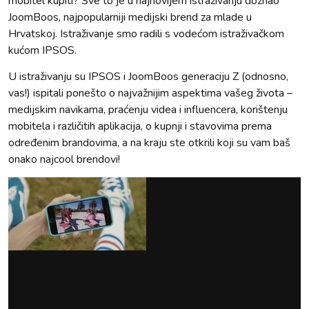
mobitel kupiti? Sve to je u najnovijem istraživanju doznao
JoomBoos, najpopularniji medijski brend za mlade u
Hrvatskoj. Istraživanje smo radili s vodećom istraživačkom
kućom IPSOS.
U istraživanju su IPSOS i JoomBoos generaciju Z (odnosno,
vas!) ispitali ponešto o najvažnijim aspektima vašeg života –
medijskim navikama, praćenju videa i influencera, korištenju
mobitela i različitih aplikacija, o kupnji i stavovima prema
određenim brandovima, a na kraju ste otkrili koji su vam baš
onako najcool brendovi!