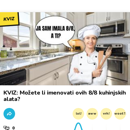
KVIZ
KVIZ: Možete li imenovati ovih 8/8 kuhinjskih
alata?
lol!
aww
vrh!
woot?!
0