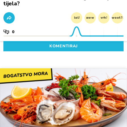
tijela?
lol!
aww
vrh!
woot?!
0
KOMENTIRAJ
BOGATSTVO MORA