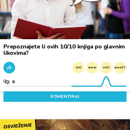
Prepoznajete li ovih 10/10 knjiga po glavnim
likovima?
lol!
aww
vrh!
woot?!
0
KOMENTIRAJ
OSVJEŽENJE