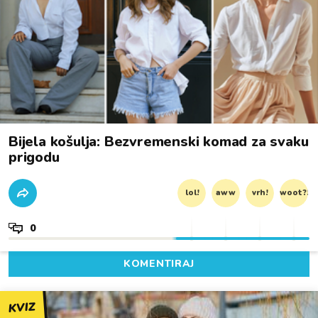
Bijela košulja: Bezvremenski komad za svaku
prigodu
lol!
aww
vrh!
woot?!
0
KOMENTIRAJ
KVIZ