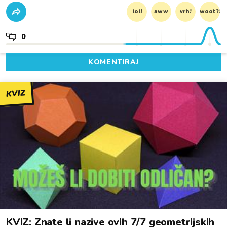
lol!
aww
vrh!
woot?!
0
KOMENTIRAJ
KVIZ
KVIZ: Znate li nazive ovih 7/7 geometrijskih