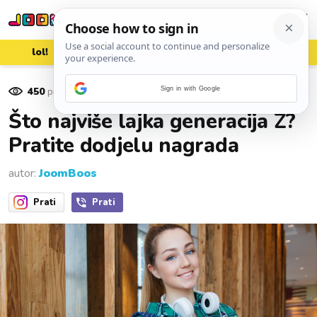
lol!
aww
vrh!
woot?!
450
pregleda
Sign in with Google
28. rujna 2020.
Što najviše lajka generacija Z?
Pratite dodjelu nagrada
autor:
JoomBoos
Prati
Prati