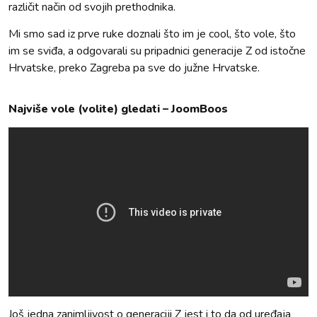
različit način od svojih prethodnika.
Mi smo sad iz prve ruke doznali što im je cool, što vole, što
im se sviđa, a odgovarali su pripadnici generacije Z od istočne
Hrvatske, preko Zagreba pa sve do južne Hrvatske.
Najviše vole (volite) gledati – JoomBoos
Još jedna zanimljivost o generaciji Z jest i to da od uređaja