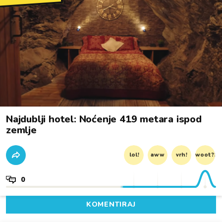
Najdublji hotel: Noćenje 419 metara ispod
zemlje
lol!
aww
vrh!
woot?!
0
KOMENTIRAJ