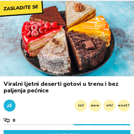
ZASLADITE SE
Viralni ljetni deserti gotovi u trenu i bez
paljenja pećnice
lol!
aww
vrh!
woot?!
0