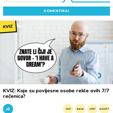
KOMENTIRAJ
KVIZ
KVIZ: Koje su povijesne osobe rekle ovih 7/7
rečenica?
lol!
aww
vrh!
woot?!