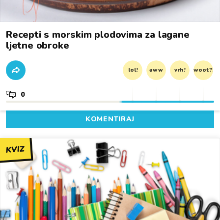
Recepti s morskim plodovima za lagane
ljetne obroke
lol!
aww
vrh!
woot?!
0
KOMENTIRAJ
KVIZ