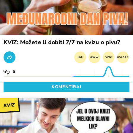
KVIZ: Možete li dobiti 7/7 na kvizu o pivu?
lol!
aww
vrh!
woot?!
0
KOMENTIRAJ
KVIZ