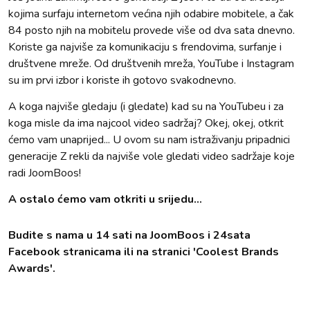
kojima surfaju internetom većina njih odabire mobitele, a čak
84 posto njih na mobitelu provede više od dva sata dnevno.
Koriste ga najviše za komunikaciju s frendovima, surfanje i
društvene mreže. Od društvenih mreža, YouTube i Instagram
su im prvi izbor i koriste ih gotovo svakodnevno.
A koga najviše gledaju (i gledate) kad su na YouTubeu i za
koga misle da ima najcool video sadržaj? Okej, okej, otkrit
ćemo vam unaprijed... U ovom su nam istraživanju pripadnici
generacije Z rekli da najviše vole gledati video sadržaje koje
radi JoomBoos!
A ostalo ćemo vam otkriti u srijedu...
Budite s nama u 14 sati na JoomBoos i 24sata
Facebook stranicama ili na stranici 'Coolest Brands
Awards'.