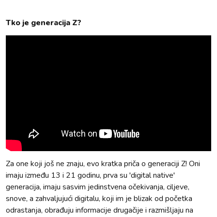
Tko je generacija Z?
Za one koji još ne znaju, evo kratka priča o generaciji Z! Oni
imaju između 13 i 21 godinu, prva su 'digital native'
generacija, imaju sasvim jedinstvena očekivanja, ciljeve,
snove, a zahvaljujući digitalu, koji im je blizak od početka
odrastanja, obrađuju informacije drugačije i razmišljaju na