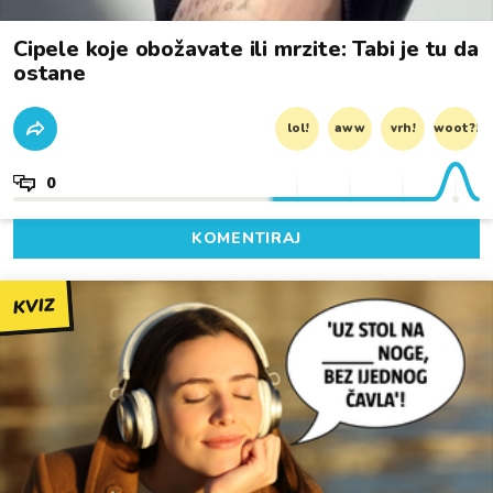
Cipele koje obožavate ili mrzite: Tabi je tu da
ostane
lol!
aww
vrh!
woot?!
0
KOMENTIRAJ
KVIZ