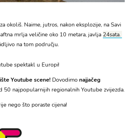
za okoliš. Naime, jutros, nakon eksplozije, na Savi
ftna mrlja veličine oko 10 metara, javlja
24sata.
vidljivo na tom području.
utube spektakl u Europi!
ište Youtube scene!
Dovodimo
najjačeg
od 50 najpopularnijih regionalnih Youtube zvijezda.
ije nego što poraste cijena!