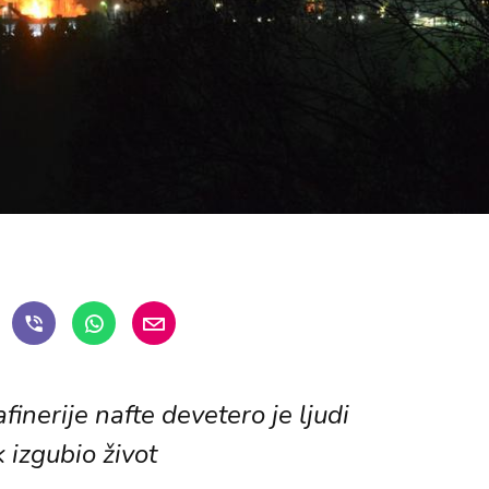
inerije nafte devetero je ljudi
k izgubio život