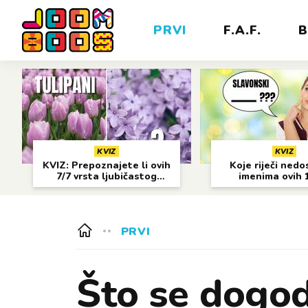
PRVI
F.A.F.
B
KVIZ
KVIZ
KVIZ: Prepoznajete li ovih
Koje riječi nedo
7/7 vrsta ljubičastog
imenima ovih 
cvijeća?
gradova?
PRVI
Što se dogod