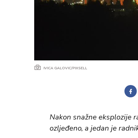
IVICA GALOVIC/PIXSELL
Nakon snažne eksplozije raf
ozljeđeno, a jedan je radni