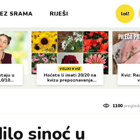
EZ SRAMA
RIJEŠI
lol!
VELIKI KVIZ
staju u
Hoćete li imati 20/20 na
Kviz: Raz
10/10
kvizu prepoznavanja
v
cvijeća?
1100
pregled
ilo sinoć u