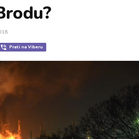
Brodu?
018.
Prati
na Viberu