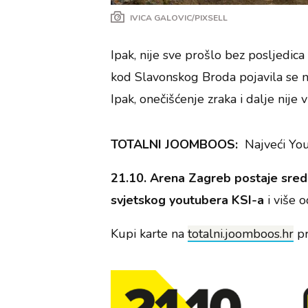
IVICA GALOVIC/PIXSELL
Ipak, nije sve prošlo bez posljedica 
kod Slavonskog Broda pojavila se na
Ipak, onečišćenje zraka i dalje nije 
TOTALNI JOOMBOOS:
Najveći Yo
21.10. Arena Zagreb postaje sred
svjetskog youtubera KSI-a
i više 
Kupi karte na
totalni.joomboos.hr
pr