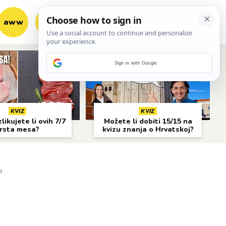
aww
vrh!
woot?!
Sign in with Google
KVIZ
KVIZ
likujete li ovih 7/7
Možete li dobiti 15/15 na
rsta mesa?
kvizu znanja o Hrvatskoj?
a