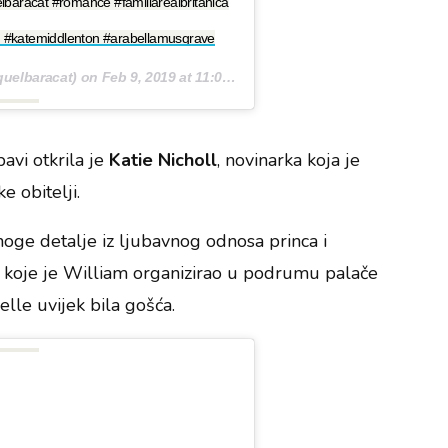
lbaracat #romance #familiarealbritanica
iam #katemiddlenton #arabellamusgrave
quelbaracat) on
Feb 9, 2019 at 11:06am PST
bavi otkrila je
Katie Nicholl
, novinarka koja je
e obitelji.
 mnoge detalje iz ljubavnog odnosa princa i
 koje je William organizirao u podrumu palače
elle uvijek bila gošća.