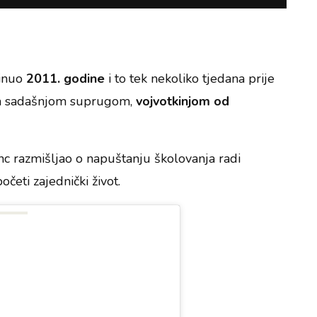
kinuo
2011. godine
i to tek nekoliko tjedana prije
 sa sadašnjom suprugom,
vojvotkinjom od
inc razmišljao o napuštanju školovanja radi
četi zajednički život.