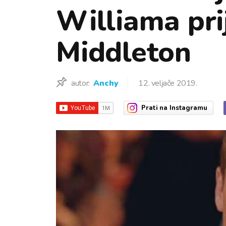
Williama pri
Middleton
autor:
Anchy
12. veljače 2019.
Prati
na Instagramu