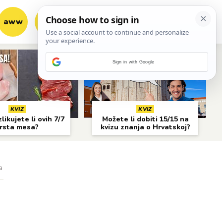
aww
vrh!
woot?!
Sign in with Google
KVIZ
KVIZ
likujete li ovih 7/7
Možete li dobiti 15/15 na
rsta mesa?
kvizu znanja o Hrvatskoj?
a