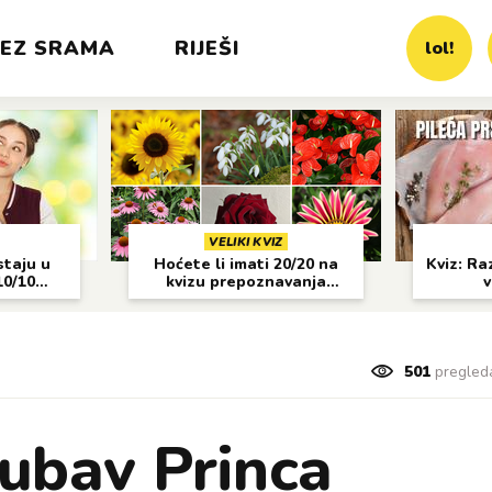
EZ SRAMA
RIJEŠI
lol!
VELIKI KVIZ
staju u
Hoćete li imati 20/20 na
Kviz: Raz
10/10
kvizu prepoznavanja
v
cvijeća?
501
pregled
jubav Princa