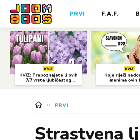
PRVI
F.A.F.
B
KVIZ
KVIZ
KVIZ: Prepoznajete li ovih
Koje riječi nedo
7/7 vrsta ljubičastog
imenima ovih 
cvijeća?
gradova?
PRVI
Strastvena l