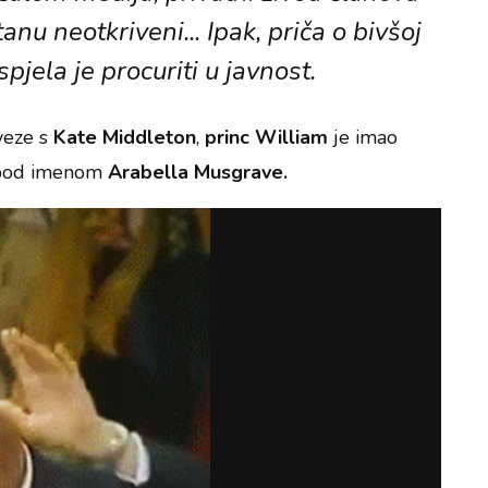
tanu neotkriveni... Ipak, priča o bivšoj
pjela je procuriti u javnost.
 veze s
Kate Middleton
,
princ William
je imao
 pod imenom
Arabella Musgrave.