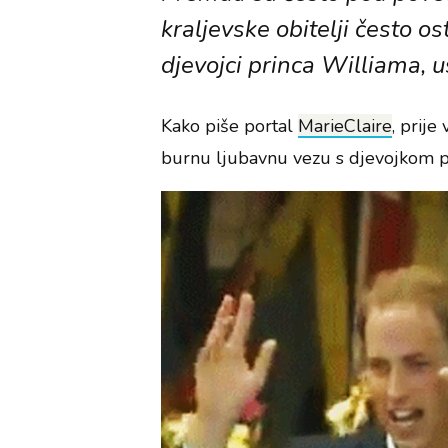
kraljevske obitelji često os
djevojci princa Williama, us
Kako piše portal
MarieClaire
, prije
burnu ljubavnu vezu s djevojkom