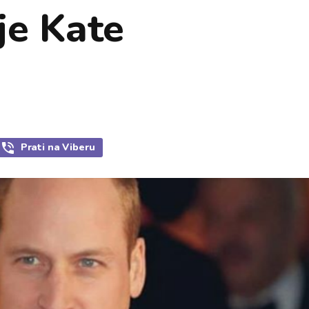
je Kate
Prati
na Viberu