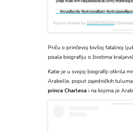
(veja mais em raquelbaracat.com) #siteraque
#royalfamily #princewilliam #principewill
A post shared by
Raquel Baracat
(@sitera
Priču o prinčevoj bivšoj fatalnoj lju
pisala biografiju o životima kraljevsk
Katie je u svojoj biografiji otkrila
Arabelle, poput zajedničkih tuluma
princa Charlesa
i na kojima je Arab