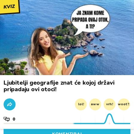
KVIZ
Ljubitelji geografije znat će kojoj državi
pripadaju ovi otoci!
lol!
aww
vrh!
woot?!
0