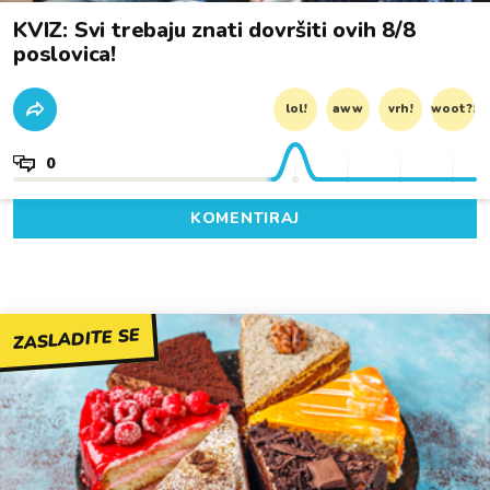
KVIZ: Svi trebaju znati dovršiti ovih 8/8
poslovica!
lol!
aww
vrh!
woot?!
0
KOMENTIRAJ
ZASLADITE SE