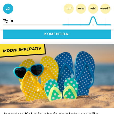
lol!
aww
vrh!
woot?!
0
KOMENTIRAJ
MODNI IMPERATIV