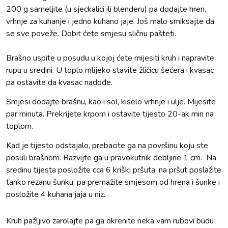
200 g sameljite (u sjeckalici ili blenderu) pa dodajte hren,
vrhnje za kuhanje i jedno kuhano jaje. Još malo smiksajte da
se sve poveže. Dobit ćete smjesu sličnu pašteti.
Brašno uspite u posudu u kojoj ćete mijesiti kruh i napravite
rupu u sredini. U toplo mlijeko stavite žličicu šećera i kvasac
pa ostavite da kvasac nadođe.
Smjesi dodajte brašnu, kao i sol, kiselo vrhnje i ulje. Mijesite
par minuta. Prekrijete krpom i ostavite tijesto 20-ak min na
toplom.
Kad je tijesto odstajalo, prebacite ga na površinu koju ste
posuli brašnom. Razvijte ga u pravokutnik debljine 1 cm. Na
sredinu tijesta posložite cca 6 kriški pršuta, na pršut poslažite
tanko rezanu šunku, pa premažite smjesom od hrena i šunke i
posložite 4 kuhana jaja u niz.
Kruh pažljivo zarolajte pa ga okrenite neka vam rubovi budu