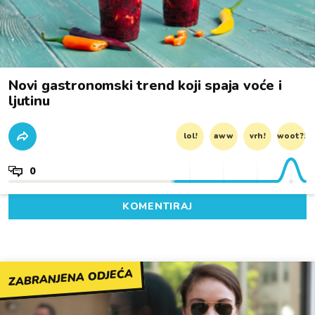
Novi gastronomski trend koji spaja voće i
ljutinu
lol!
aww
vrh!
woot?!
0
KOMENTIRAJ
ZABRANJENA ODJEĆA