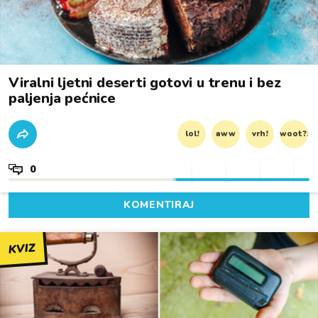
Viralni ljetni deserti gotovi u trenu i bez
paljenja pećnice
lol!
aww
vrh!
woot?!
0
KOMENTIRAJ
KVIZ