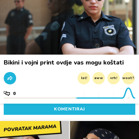
Bikini i vojni print ovdje vas mogu koštati
lol!
aww
vrh!
woot?!
0
KOMENTIRAJ
POVRATAK MARAMA