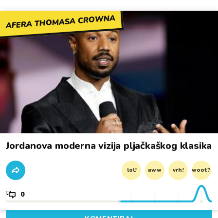
AFERA THOMASA CROWNA
Jordanova moderna vizija pljačkaškog klasika
lol!
aww
vrh!
woot?!
0