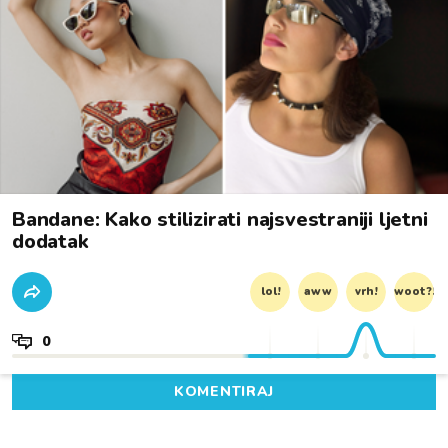
Bandane: Kako stilizirati najsvestraniji ljetni
dodatak
lol!
aww
vrh!
woot?!
0
KOMENTIRAJ