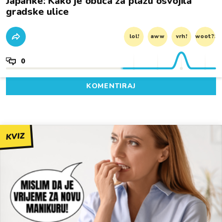
Japanke: Kako je obuća za plažu osvojila
gradske ulice
lol!
aww
vrh!
woot?!
0
KOMENTIRAJ
KVIZ