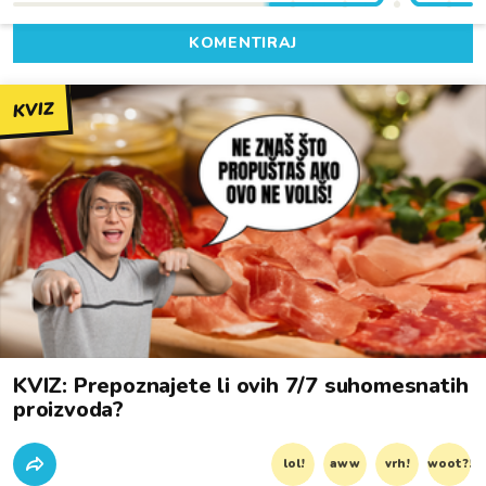
KOMENTIRAJ
KVIZ
KVIZ: Prepoznajete li ovih 7/7 suhomesnatih
proizvoda?
lol!
aww
vrh!
woot?!