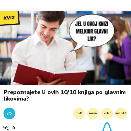
KVIZ
Prepoznajete li ovih 10/10 knjiga po glavnim
likovima?
lol!
aww
vrh!
woot?!
0