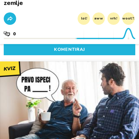
zemlje
lol!
aww
vrh!
woot?!
0
KOMENTIRAJ
KVIZ