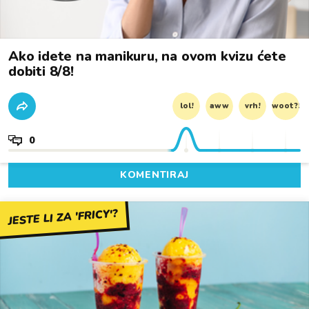
Ako idete na manikuru, na ovom kvizu ćete
dobiti 8/8!
lol!
aww
vrh!
woot?!
0
KOMENTIRAJ
JESTE LI ZA 'FRICY'?