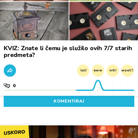
KVIZ: Znate li čemu je služilo ovih 7/7 starih
predmeta?
lol!
aww
vrh!
woot?!
0
KOMENTIRAJ
USKORO