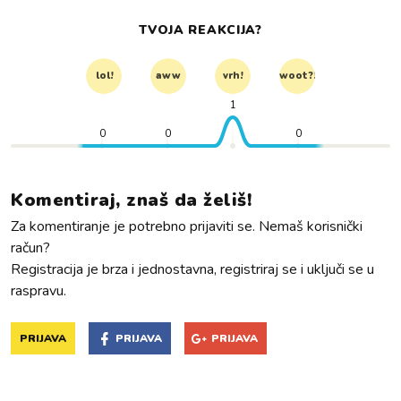
TVOJA REAKCIJA?
lol!
aww
vrh!
woot?!
1
0
0
0
Komentiraj, znaš da želiš!
Za komentiranje je potrebno prijaviti se. Nemaš korisnički
račun?
Registracija je brza i jednostavna, registriraj se i uključi se u
raspravu.
PRIJAVA
PRIJAVA
PRIJAVA