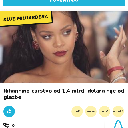
KOMENTIRAJ
KLUB MILIJARDERA
Rihannino carstvo od 1,4 mlrd. dolara nije od
glazbe
lol!
aww
vrh!
woot?!
0