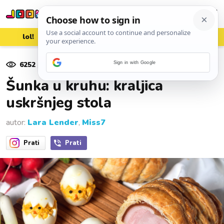
lol!
aww
vrh!
woot?!
6252
pregleda
Sign in with Google
25. ožujka 2024.
Šunka u kruhu: kraljica
uskršnjeg stola
autor:
Lara Lender
,
Miss7
Prati
Prati