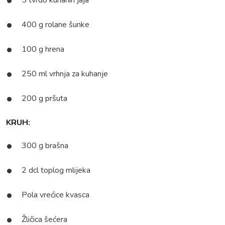
5 tvrdo kuhanih jaja
400 g rolane šunke
100 g hrena
250 ml vrhnja za kuhanje
200 g pršuta
KRUH:
300 g brašna
2 dcl toplog mlijeka
Pola vrećice kvasca
Žličica šećera