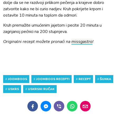
dolje da se ne razdvoji prilikom pečenja a krajeve dobro
zatvorite kako ne bi curio nadjev. Kruh pokrijete krpom i
ostavite 10 minuta na toplom da odmori.
Kruh premažite umućenim jajetom i pecite 20 minuta u
zagrijanoj pećnici na 200 stupnjeva.
Originalni recept možete pronaći na
missgastro
!
#
JOOMBOOS
#
JOOMBOOS RECEPTI
#
RECEPT
#
ŠUNKA
#
USKRS
#
USKRSNI RUČAK