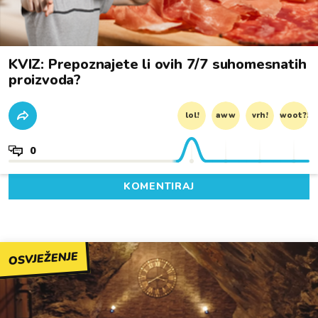
KVIZ: Prepoznajete li ovih 7/7 suhomesnatih
proizvoda?
lol!
aww
vrh!
woot?!
0
KOMENTIRAJ
OSVJEŽENJE