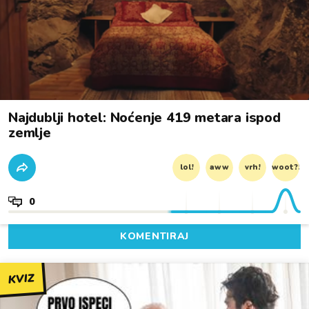
Najdublji hotel: Noćenje 419 metara ispod
zemlje
lol!
aww
vrh!
woot?!
0
KOMENTIRAJ
KVIZ