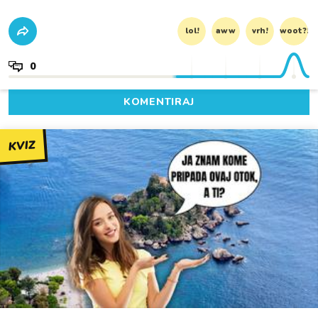
lol!
aww
vrh!
woot?!
0
KOMENTIRAJ
KVIZ