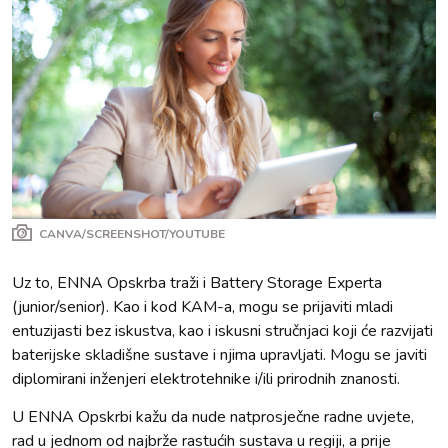
CANVA/SCREENSHOT/YOUTUBE
Uz to, ENNA Opskrba traži i Battery Storage Experta
(junior/senior). Kao i kod KAM-a, mogu se prijaviti mladi
entuzijasti bez iskustva, kao i iskusni stručnjaci koji će razvijati
baterijske skladišne sustave i njima upravljati. Mogu se javiti
diplomirani inženjeri elektrotehnike i/ili prirodnih znanosti.
U ENNA Opskrbi kažu da nude natprosječne radne uvjete,
rad u jednom od najbrže rastućih sustava u regiji, a prije