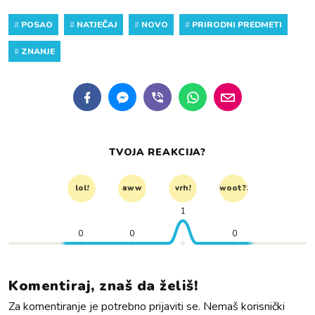
#
POSAO
#
NATJEČAJ
#
NOVO
#
PRIRODNI PREDMETI
#
ZNANJE
TVOJA REAKCIJA?
lol!
aww
vrh!
woot?!
1
0
0
0
Komentiraj, znaš da želiš!
Za komentiranje je potrebno prijaviti se. Nemaš korisnički