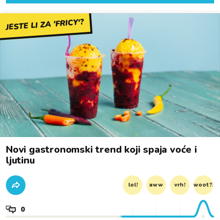
JESTE LI ZA 'FRICY'?
Novi gastronomski trend koji spaja voće i
ljutinu
lol!
aww
vrh!
woot?!
0