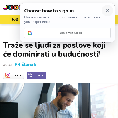
lol!
aww
vrh!
woot?!
Sign in with Google
28. ožujka 2023.
Traže se ljudi za poslove koji
će dominirati u budućnosti!
autor:
PR članak
Prati
Prati