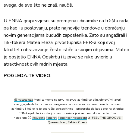
svega, da sve što ne znaš, naučiš.
U ENNA grupi svjesni su promjena i dinamike na tržištu rada,
pa kao i u poslovanju, prate najnovije trendove u obraćanju
novim generacijama budućih zaposlenika. Zato su angažirali i
Tik-tokera Matea Eleza, prvostupnika FER-a koji svoj
fakultet i obrazovanje često ističe u svojim objavama. Mateo
je posjetio ENNA Opskrbu i iz prve se ruke uvjerio u
atraktivnost ovih radnih mjesta.
POGLEDAJTE VIDEO:
@mateoelezz
Meni samome na prvu ne zvuci zanimljivo plin, obnovljivi izvori
energije, elektrika... ali nakon razgovora san vidia koliko posa moze bit zapravo
zanimljiv i koliko je to područje perspektivno - preporuke da bacis oko na stranice
ENNA opskrbe i ako te jos nesto zanima javi se meni slobodno tu ili na
instagram ✌🏾
#student
#energy
#engineeringstudent
♬ FEEL THE GROOVE -
Queens Road, Fabian Graetz