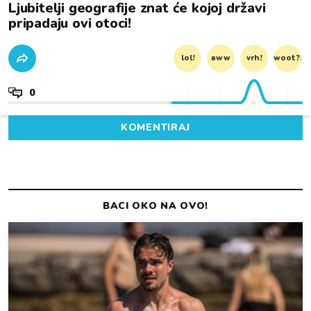
Ljubitelji geografije znat će kojoj državi
pripadaju ovi otoci!
lol!
aww
vrh!
woot?!
0
KOMENTIRAJ