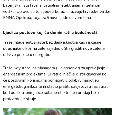
baterijskim sustavima, virtualnim elektranama i zelenom
vodiku. Upravo su to sljedeći koraci u razvoju hrvatske tvrtke
ENNA Opskrba, koja traži nove ljude u svom timu.
Ljudi za poslove koji će dominirati u budućnosti
Traže mlade entuzijaste bez dana iskustva kao i iskusne
stručnjake s kojima žele zajedno učiti i graditi nove zelene i
održive prakse u energetici!
Traže Key Account Managera (junior/senior) za upravljanje
energetskim projektima. Ukratko, riječ je o stručnjacima koji
će poslovnim korisnicima pomagati u odabiru najboljeg
energetskog miksa te ih stalno pratiti, savjetovati i asistirati
kod odabira, primjerice solarne elektrane i prodaji tako
proizvedene struje.