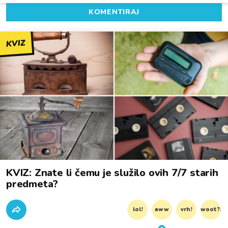
KOMENTIRAJ
KVIZ
KVIZ: Znate li čemu je služilo ovih 7/7 starih
predmeta?
lol!
aww
vrh!
woot?!