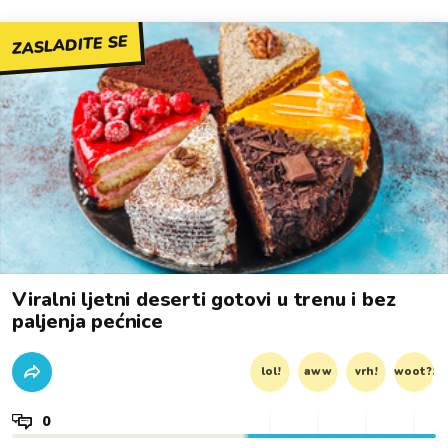
ZASLADITE SE
Viralni ljetni deserti gotovi u trenu i bez
paljenja pećnice
lol!
aww
vrh!
woot?!
0