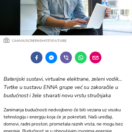
CANVA/SCREENSHOT/YOUTUBE
Baterijski sustavi, virtualne elektrane, zeleni vodik…
Tvrtke u sustavu ENNA grupe već su zakoračile u
budućnost i žele stvarati novu vrstu stručnjaka
Zanimanja budućnosti nedvojbeno će biti vezana uz visoku
tehnologiju i energiju koja će je pokretati. Naši uređaji,
domovi, radni prostori, prometala raznih vrsta, ne mogu bez
energije. Budućnost je u obnovljivim izvorima energije,