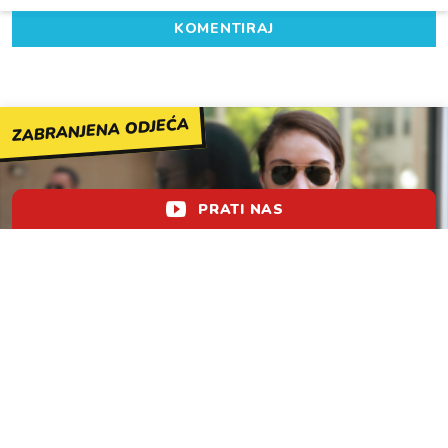
KOMENTIRAJ
ZABRANJENA ODJEĆA
PRATI NAS
Bikini i vojni print ovdje vas mogu koštati
lol!
aww
vrh!
woot?!