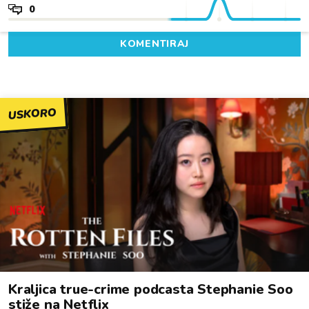
0
KOMENTIRAJ
USKORO
Kraljica true-crime podcasta Stephanie Soo
stiže na Netflix