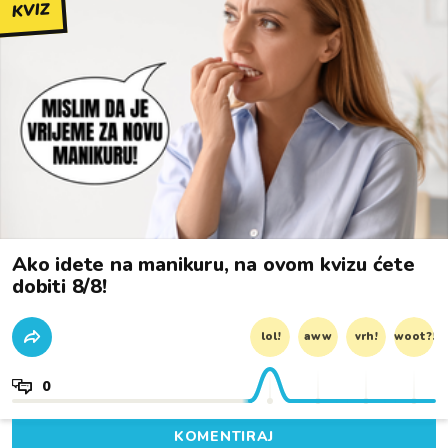
KVIZ
Ako idete na manikuru, na ovom kvizu ćete
dobiti 8/8!
lol!
aww
vrh!
woot?!
0
KOMENTIRAJ