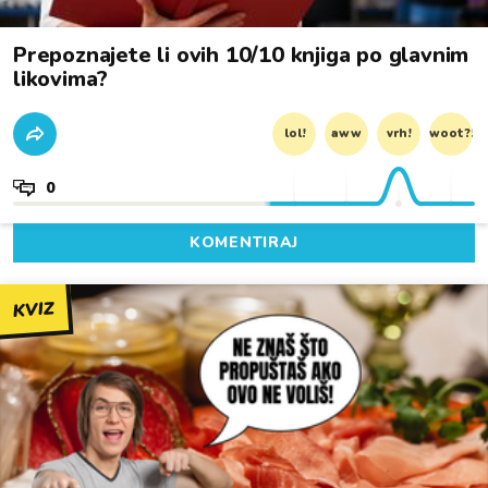
Prepoznajete li ovih 10/10 knjiga po glavnim
likovima?
lol!
aww
vrh!
woot?!
0
KOMENTIRAJ
KVIZ