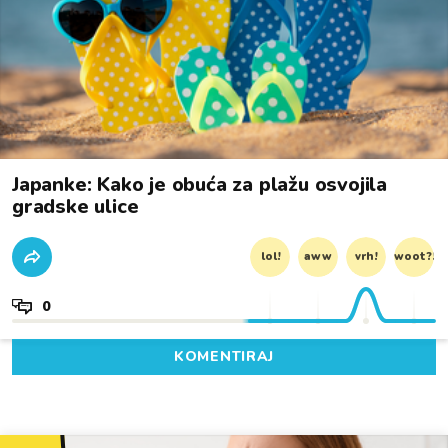
Japanke: Kako je obuća za plažu osvojila
gradske ulice
lol!
aww
vrh!
woot?!
0
KOMENTIRAJ