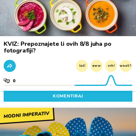
KVIZ: Prepoznajete li ovih 8/8 juha po
fotografiji?
lol!
aww
vrh!
woot?!
0
KOMENTIRAJ
MODNI IMPERATIV