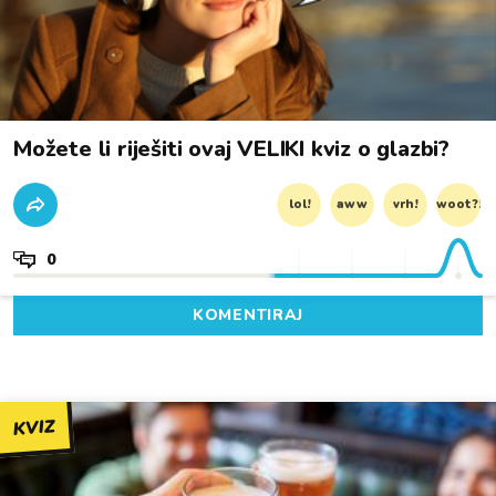
Možete li riješiti ovaj VELIKI kviz o glazbi?
lol!
aww
vrh!
woot?!
0
KOMENTIRAJ
KVIZ