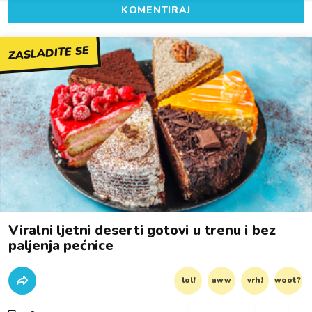
KOMENTIRAJ
ZASLADITE SE
Viralni ljetni deserti gotovi u trenu i bez
paljenja pećnice
lol!
aww
vrh!
woot?!