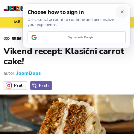
lol!
aww
vrh!
woot?!
3566
pregleda
Sign in with Google
03. veljače 2023.
Vikend recept: Klasični carrot
cake!
autor:
JoomBoos
Prati
Prati