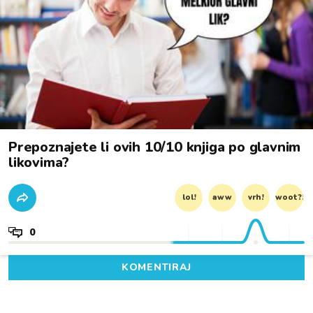
Prepoznajete li ovih 10/10 knjiga po glavnim
likovima?
lol!
aww
vrh!
woot?!
0
KOMENTIRAJ