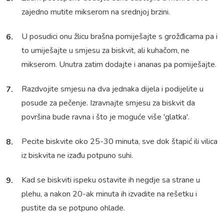
zajedno mutite mikserom na srednjoj brzini.
U posudici onu žlicu brašna pomiješajte s grožđicama pa i
to umiješajte u smjesu za biskvit, ali kuhačom, ne
mikserom. Unutra zatim dodajte i ananas pa pomiješajte.
Razdvojite smjesu na dva jednaka dijela i podijelite u
posude za pečenje. Izravnajte smjesu za biskvit da
površina bude ravna i što je moguće više 'glatka'.
Pecite biskvite oko 25-30 minuta, sve dok štapić ili vilica
iz biskvita ne izađu potpuno suhi.
Kad se biskviti ispeku ostavite ih negdje sa strane u
plehu, a nakon 20-ak minuta ih izvadite na rešetku i
pustite da se potpuno ohlade.