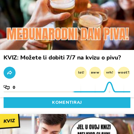
KVIZ: Možete li dobiti 7/7 na kvizu o pivu?
lol!
aww
vrh!
woot?!
0
KOMENTIRAJ
KVIZ