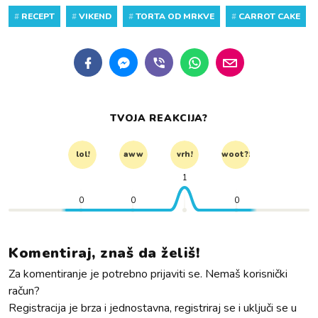
#
RECEPT
#
VIKEND
#
TORTA OD MRKVE
#
CARROT CAKE
TVOJA REAKCIJA?
lol!
aww
vrh!
woot?!
1
0
0
0
Komentiraj, znaš da želiš!
Za komentiranje je potrebno prijaviti se. Nemaš korisnički
račun?
Registracija je brza i jednostavna, registriraj se i uključi se u