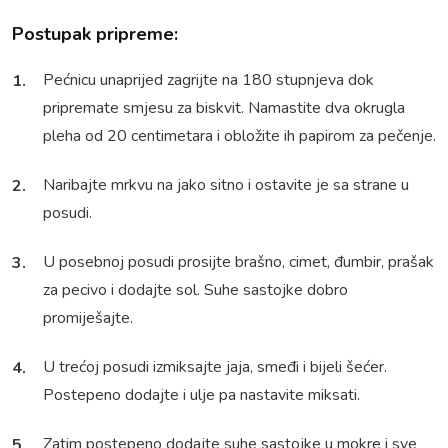
Postupak pripreme:
Pećnicu unaprijed zagrijte na 180 stupnjeva dok
pripremate smjesu za biskvit. Namastite dva okrugla
pleha od 20 centimetara i obložite ih papirom za pečenje.
Naribajte mrkvu na jako sitno i ostavite je sa strane u
posudi.
U posebnoj posudi prosijte brašno, cimet, đumbir, prašak
za pecivo i dodajte sol. Suhe sastojke dobro
promiješajte.
U trećoj posudi izmiksajte jaja, smeđi i bijeli šećer.
Postepeno dodajte i ulje pa nastavite miksati.
Zatim postepeno dodajte suhe sastojke u mokre i sve