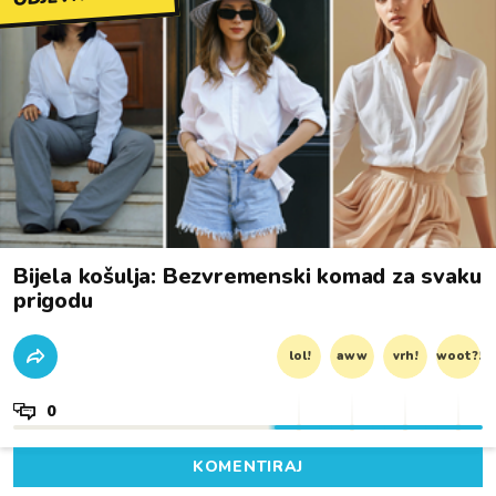
Bijela košulja: Bezvremenski komad za svaku
prigodu
lol!
aww
vrh!
woot?!
0
KOMENTIRAJ