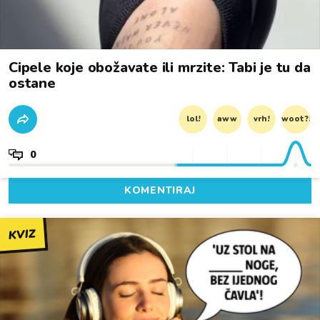
Cipele koje obožavate ili mrzite: Tabi je tu da
ostane
lol!
aww
vrh!
woot?!
0
KOMENTIRAJ
KVIZ