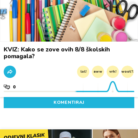
KVIZ: Kako se zove ovih 8/8 školskih
pomagala?
lol!
aww
vrh!
woot?!
0
KOMENTIRAJ
ODJEVNI KLASIK