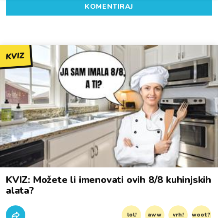
KOMENTIRAJ
KVIZ
KVIZ: Možete li imenovati ovih 8/8 kuhinjskih
alata?
lol!
aww
vrh!
woot?!