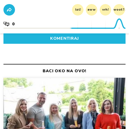
lol!
aww
vrh!
woot?!
0
KOMENTIRAJ