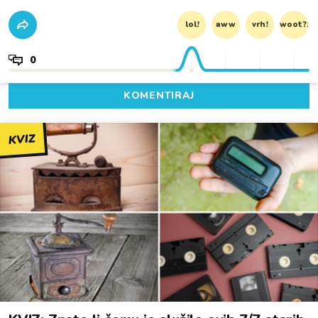
lol!
aww
vrh!
woot?!
0
KOMENTIRAJ
KVIZ