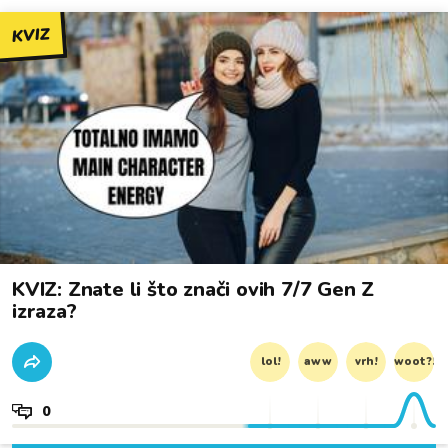
KVIZ
KVIZ: Znate li što znači ovih 7/7 Gen Z
izraza?
lol!
aww
vrh!
woot?!
0