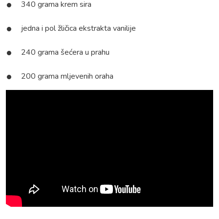
340 grama krem sira
jedna i pol žličica ekstrakta vanilije
240 grama šećera u prahu
200 grama mljevenih oraha