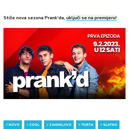
Stiže nova sezona Prank'da,
uključi se na premijeru!
#
NOVO
#
COOL
#
ZANIMLJIVO
#
TORTA
#
SLATKO