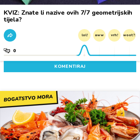
KVIZ: Znate li nazive ovih 7/7 geometrijskih
tijela?
lol!
aww
vrh!
woot?!
0
KOMENTIRAJ
BOGATSTVO MORA