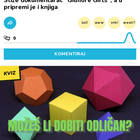
Stiže dokumentarac "Gilmore Girls", a u
pripremi je i knjiga
lol!
aww
vrh!
woot?!
0
KOMENTIRAJ
KVIZ