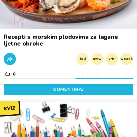
Recepti s morskim plodovima za lagane
ljetne obroke
lol!
aww
vrh!
woot?!
0
KOMENTIRAJ
KVIZ