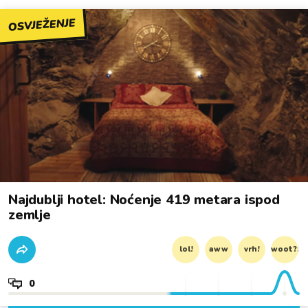
OSVJEŽENJE
Najdublji hotel: Noćenje 419 metara ispod
zemlje
lol!
aww
vrh!
woot?!
0