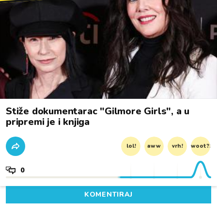
Stiže dokumentarac "Gilmore Girls", a u
pripremi je i knjiga
lol!
aww
vrh!
woot?!
0
KOMENTIRAJ