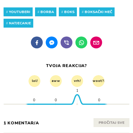
#
YOUTUBERI
#
BORBA
#
BOKS
#
BOKSAČKI MEČ
#
NATJECANJE
TVOJA REAKCIJA?
lol!
aww
vrh!
woot?!
1
0
0
0
1 KOMENTAR/A
PROČITAJ SVE