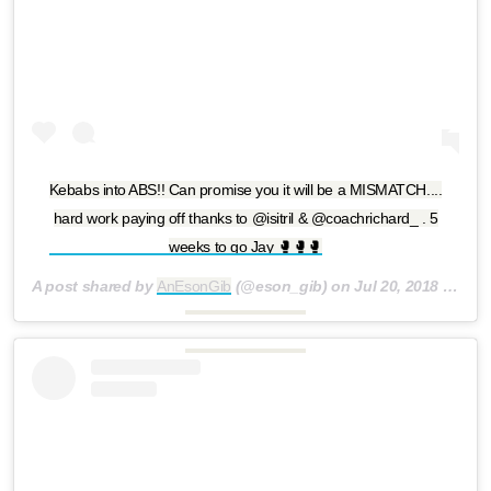
Kebabs into ABS!! Can promise you it will be a MISMATCH....
hard work paying off thanks to @isitril & @coachrichard_ . 5
weeks to go Jay 🥊🥊🥊
A post shared by
AnEsonGib
(@eson_gib) on
Jul 20, 2018 at 9:17am PDT