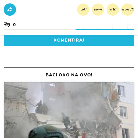
lol!
aww
vrh!
woot?!
0
KOMENTIRAJ