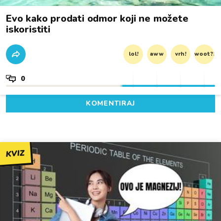
Evo kako prodati odmor koji ne možete
iskoristiti
lol!
aww
vrh!
woot?!
0
KOMENTIRAJ
KVIZ