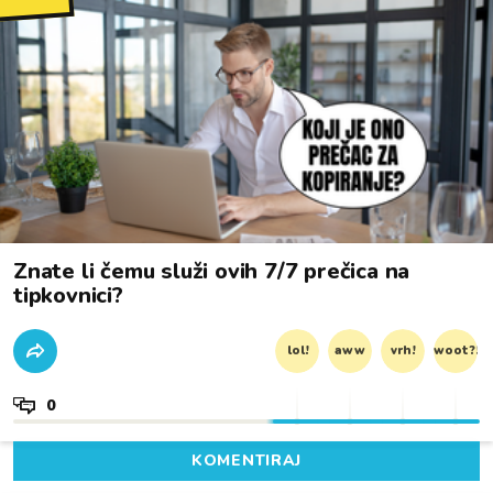
Znate li čemu služi ovih 7/7 prečica na
tipkovnici?
lol!
aww
vrh!
woot?!
0
KOMENTIRAJ