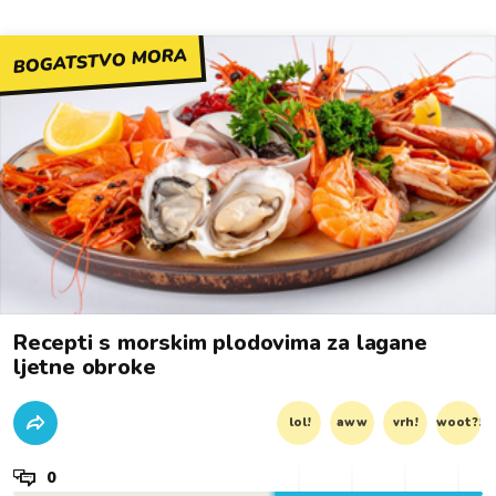
BOGATSTVO MORA
Recepti s morskim plodovima za lagane
ljetne obroke
lol!
aww
vrh!
woot?!
0