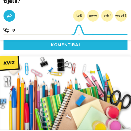
tijela?
lol!
aww
vrh!
woot?!
0
KOMENTIRAJ
KVIZ