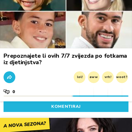
Prepoznajete li ovih 7/7 zvijezda po fotkama
iz djetinjstva?
lol!
aww
vrh!
woot?!
0
KOMENTIRAJ
A NOVA SEZONA?