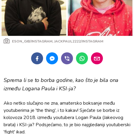
ESON_GIB/INSTAGRAM, JACKPAUL2222/INSTAGRAM
Sprema li se to borba godine, kao što je bila ona
između Logana Paula i KSI-ja?
Ako netko slučajno ne zna, amatersko boksanje među
youtuberima je 'the thing', i to kakav! Sjećate se borbe iz
kolovoza 2018. između youtubera Logan Paula (Jakeovog
brata) i KSI-ja? Podsjećamo, to je bio najgledaniji youtuberski
'fight' ikad.