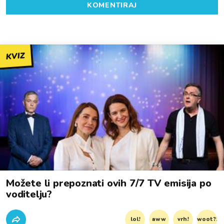
KOMENTIRAJ
KVIZ
Možete li prepoznati ovih 7/7 TV emisija po
voditelju?
lol!
aww
vrh!
woot?!