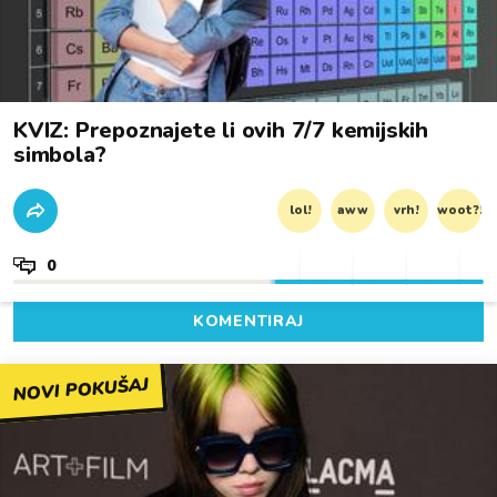
KVIZ: Prepoznajete li ovih 7/7 kemijskih
simbola?
lol!
aww
vrh!
woot?!
0
KOMENTIRAJ
NOVI POKUŠAJ