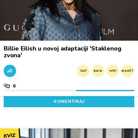
Billie Eilish u novoj adaptaciji 'Staklenog
zvona'
lol!
aww
vrh!
woot?!
0
KOMENTIRAJ
KVIZ