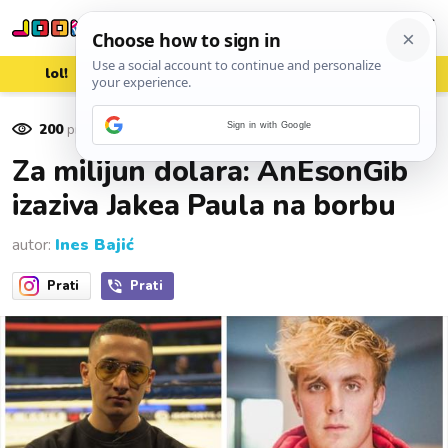
lol!
aww
vrh!
woot?!
200
pregleda
Sign in with Google
05. travnja 2019.
Za milijun dolara: AnEsonGib
izaziva Jakea Paula na borbu
autor:
Ines Bajić
Prati
Prati