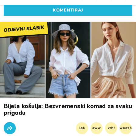
KOMENTIRAJ
ODJEVNI KLASIK
Bijela košulja: Bezvremenski komad za svaku
prigodu
lol!
aww
vrh!
woot?!