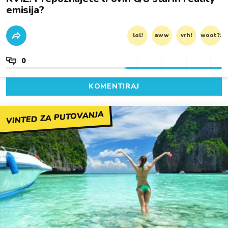
emisija?
lol!
aww
vrh!
woot?!
0
KOMENTIRAJ
VINTED ZA PUTOVANJA