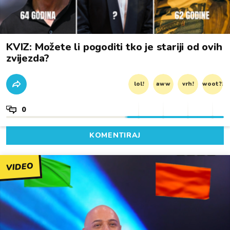
KVIZ: Možete li pogoditi tko je stariji od ovih
zvijezda?
lol!
aww
vrh!
woot?!
0
KOMENTIRAJ
VIDEO