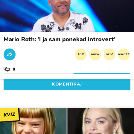
Mario Roth: 'I ja sam ponekad introvert'
lol!
aww
vrh!
woot?!
0
KOMENTIRAJ
KVIZ