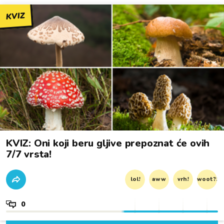
KVIZ
KVIZ: Oni koji beru gljive prepoznat će ovih
7/7 vrsta!
lol!
aww
vrh!
woot?!
0