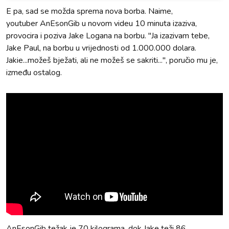
E pa, sad se možda sprema nova borba. Naime,
youtuber AnEsonGib u novom videu 10 minuta izaziva,
provocira i poziva Jake Logana na borbu. "Ja izazivam tebe,
Jake Paul, na borbu u vrijednosti od 1.000.000 dolara.
Jakie...možeš bježati, ali ne možeš se sakriti...", poručio mu je,
između ostalog.
AnEsonGib težak je 70 kilograma, dok Jake teži 86