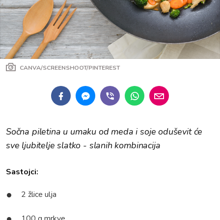
CANVA/SCREENSHOOT/PINTEREST
Sočna piletina u umaku od meda i soje oduševit će
sve ljubitelje slatko - slanih kombinacija
Sastojci:
2 žlice ulja
100 g mrkve