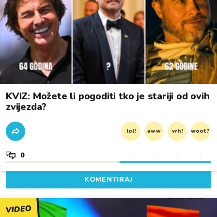
KVIZ: Možete li pogoditi tko je stariji od ovih
zvijezda?
lol!
aww
vrh!
woot?!
0
KOMENTIRAJ
VIDEO