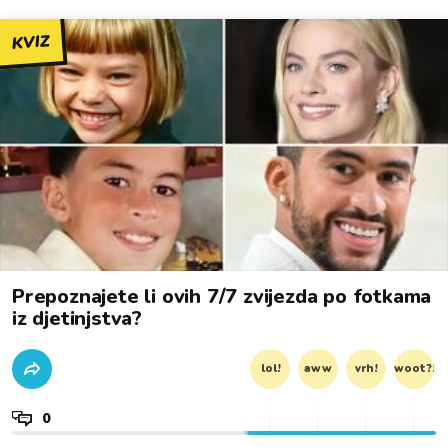
KVIZ
Prepoznajete li ovih 7/7 zvijezda po fotkama
iz djetinjstva?
lol!
aww
vrh!
woot?!
0