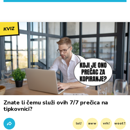
KVIZ
Znate li čemu služi ovih 7/7 prečica na
tipkovnici?
lol!
aww
vrh!
woot?!