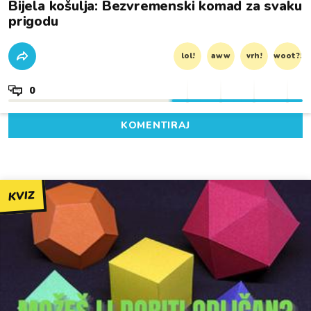
Bijela košulja: Bezvremenski komad za svaku
prigodu
lol!
aww
vrh!
woot?!
0
KOMENTIRAJ
KVIZ