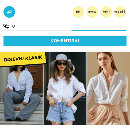
lol!
aww
vrh!
woot?!
0
KOMENTIRAJ
ODJEVNI KLASIK