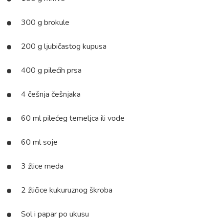
300 g brokule
200 g ljubičastog kupusa
400 g pilećih prsa
4 češnja češnjaka
60 ml pilećeg temeljca ili vode
60 ml soje
3 žlice meda
2 žličice kukuruznog škroba
Sol i papar po ukusu