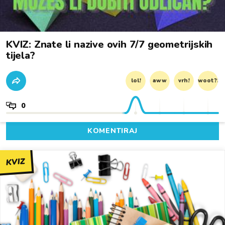
KVIZ: Znate li nazive ovih 7/7 geometrijskih
tijela?
lol!
aww
vrh!
woot?!
0
KOMENTIRAJ
KVIZ