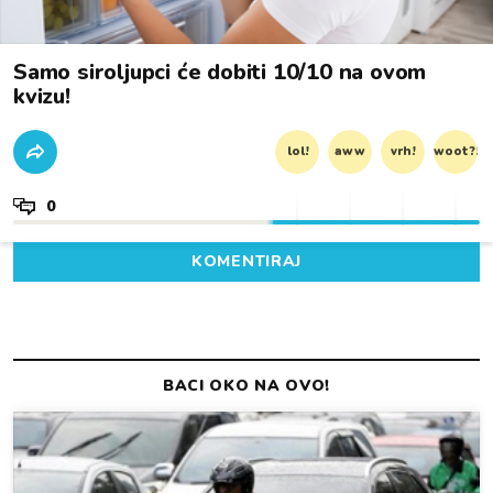
Samo siroljupci će dobiti 10/10 na ovom
kvizu!
lol!
aww
vrh!
woot?!
0
KOMENTIRAJ