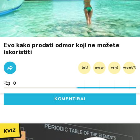
Evo kako prodati odmor koji ne možete
iskoristiti
lol!
aww
vrh!
woot?!
0
KOMENTIRAJ
KVIZ