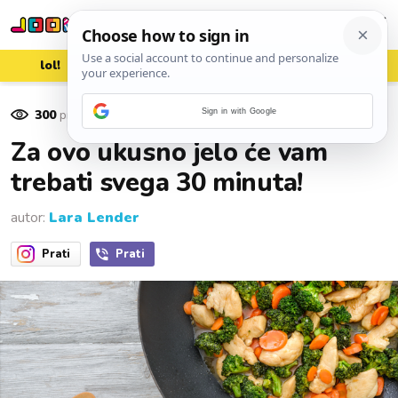
lol!
aww
vrh!
woot?!
300
pregleda
Sign in with Google
11. srpnja 2023.
Za ovo ukusno jelo će vam
trebati svega 30 minuta!
autor:
Lara Lender
Prati
Prati