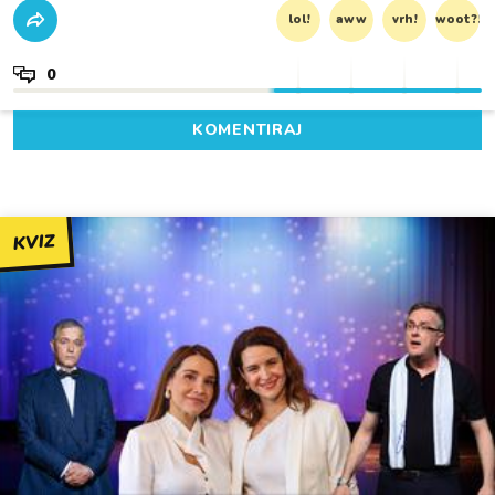
lol!
aww
vrh!
woot?!
0
KOMENTIRAJ
KVIZ