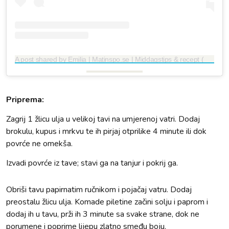
A post shared by Emilia | Matinspo.se | Middagstips & recept (@emiliasmatinspo)
Priprema:
Zagrij 1 žlicu ulja u velikoj tavi na umjerenoj vatri. Dodaj
brokulu, kupus i mrkvu te ih pirjaj otprilike 4 minute ili dok
povrće ne omekša.
Izvadi povrće iz tave; stavi ga na tanjur i pokrij ga.
Obriši tavu papirnatim ručnikom i pojačaj vatru. Dodaj
preostalu žlicu ulja. Komade piletine začini solju i paprom i
dodaj ih u tavu, prži ih 3 minute sa svake strane, dok ne
porumene i poprime lijepu zlatno smeđu boju.