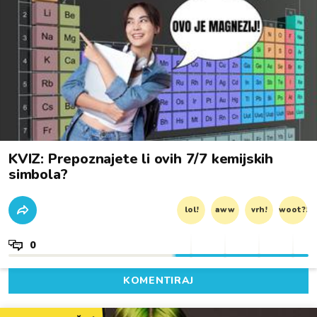
KVIZ: Prepoznajete li ovih 7/7 kemijskih
simbola?
lol!
aww
vrh!
woot?!
0
KOMENTIRAJ