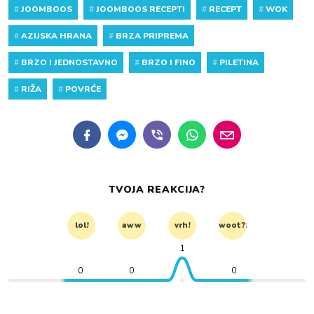
#
JOOMBOOS
#
JOOMBOOS RECEPTI
#
RECEPT
#
WOK
#
AZIJSKA HRANA
#
BRZA PRIPREMA
#
BRZO I JEDNOSTAVNO
#
BRZO I FINO
#
PILETINA
#
RIŽA
#
POVRĆE
TVOJA REAKCIJA?
lol!
aww
vrh!
woot?!
1
0
0
0