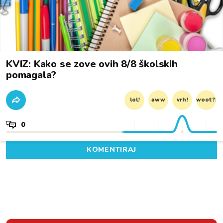
KVIZ: Kako se zove ovih 8/8 školskih
pomagala?
lol!
aww
vrh!
woot?!
0
KOMENTIRAJ