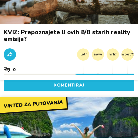
KVIZ: Prepoznajete li ovih 8/8 starih reality
emisija?
lol!
aww
vrh!
woot?!
0
KOMENTIRAJ
VINTED ZA PUTOVANJA