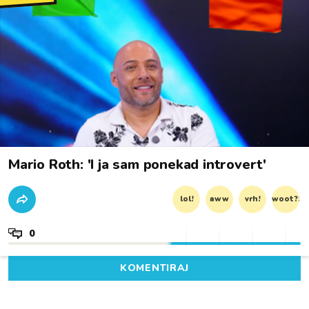
Mario Roth: 'I ja sam ponekad introvert'
lol!
aww
vrh!
woot?!
0
KOMENTIRAJ