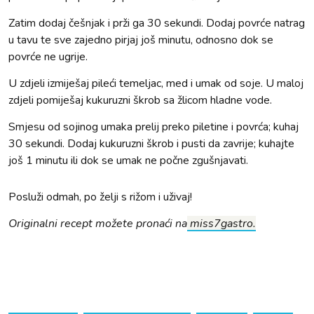
Zatim dodaj češnjak i prži ga 30 sekundi. Dodaj povrće natrag
u tavu te sve zajedno pirjaj još minutu, odnosno dok se
povrće ne ugrije.
U zdjeli izmiješaj pileći temeljac, med i umak od soje. U maloj
zdjeli pomiješaj kukuruzni škrob sa žlicom hladne vode.
Smjesu od sojinog umaka prelij preko piletine i povrća; kuhaj
30 sekundi. Dodaj kukuruzni škrob i pusti da zavrije; kuhajte
još 1 minutu ili dok se umak ne počne zgušnjavati.
Posluži odmah, po želji s rižom i uživaj!
Originalni recept možete pronaći na
miss7gastro.