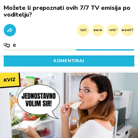
Možete li prepoznati ovih 7/7 TV emisija po
voditelju?
lol!
aww
vrh!
woot?!
0
KOMENTIRAJ
KVIZ