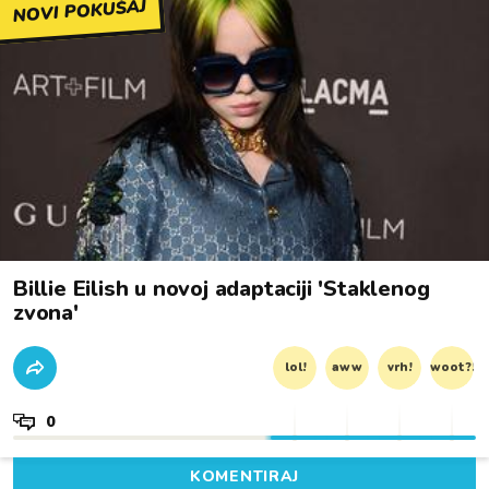
NOVI POKUŠAJ
Billie Eilish u novoj adaptaciji 'Staklenog
zvona'
lol!
aww
vrh!
woot?!
0
KOMENTIRAJ