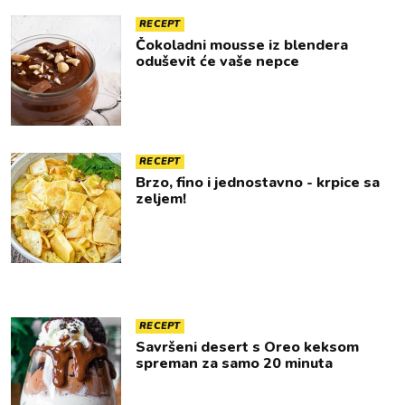
RECEPT
Čokoladni mousse iz blendera
oduševit će vaše nepce
RECEPT
Brzo, fino i jednostavno - krpice sa
zeljem!
RECEPT
Savršeni desert s Oreo keksom
spreman za samo 20 minuta