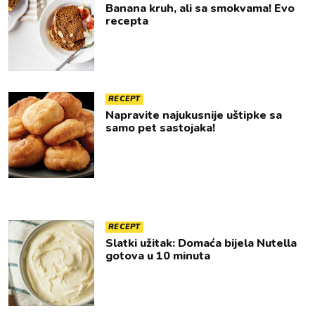
Banana kruh, ali sa smokvama! Evo
recepta
RECEPT
Napravite najukusnije uštipke sa
samo pet sastojaka!
RECEPT
Slatki užitak: Domaća bijela Nutella
gotova u 10 minuta