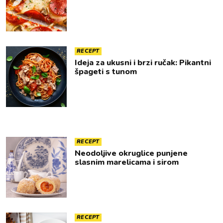
RECEPT
Ideja za ukusni i brzi ručak: Pikantni
špageti s tunom
RECEPT
Neodoljive okruglice punjene
slasnim marelicama i sirom
RECEPT