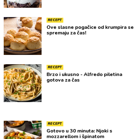
RECEPT
Ove slasne pogačice od krumpira se
spremaju za čas!
RECEPT
Brzo i ukusno - Alfredo piletina
gotova za čas
RECEPT
Gotovo u 30 minuta: Njoki s
mozzarellom i špinatom