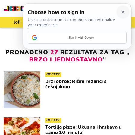
lol!
aww
vrh!
woot?!
Sign in with Google
PRONAĐENO
27
REZULTATA ZA TAG „
BRZO I JEDNOSTAVNO
”
RECEPT
Brzi obrok: Rižini rezanci s
češnjakom
RECEPT
Tortilja pizza: Ukusna i hrskava u
samo 10 minuta!