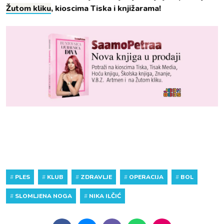
Žutom kliku
, kioscima Tiska i knjižarama!
#
PLES
#
KLUB
#
ZDRAVLJE
#
OPERACIJA
#
BOL
#
SLOMLJENA NOGA
#
NIKA ILČIĆ