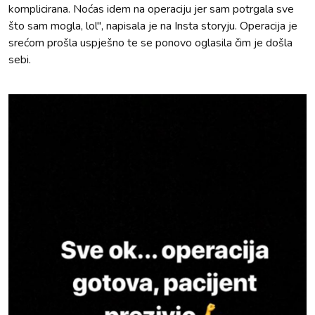
komplicirana. Noćas idem na operaciju jer sam potrgala sve
što sam mogla, lol", napisala je na Insta storyju. Operacija je
srećom prošla uspješno te se ponovo oglasila čim je došla
sebi.