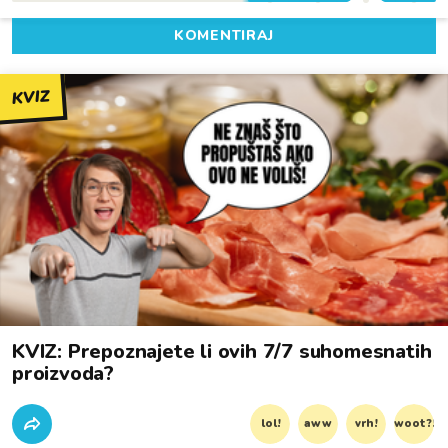
KOMENTIRAJ
KVIZ
KVIZ: Prepoznajete li ovih 7/7 suhomesnatih
proizvoda?
lol!
aww
vrh!
woot?!