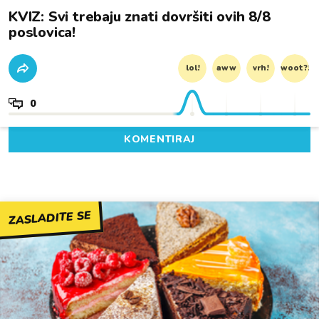
KVIZ: Svi trebaju znati dovršiti ovih 8/8
poslovica!
lol!
aww
vrh!
woot?!
0
KOMENTIRAJ
ZASLADITE SE