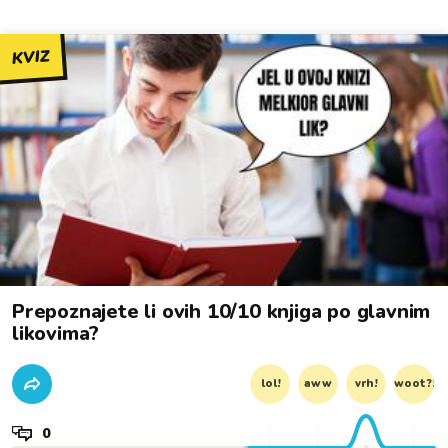
KVIZ
Prepoznajete li ovih 10/10 knjiga po glavnim
likovima?
lol!
aww
vrh!
woot?!
0