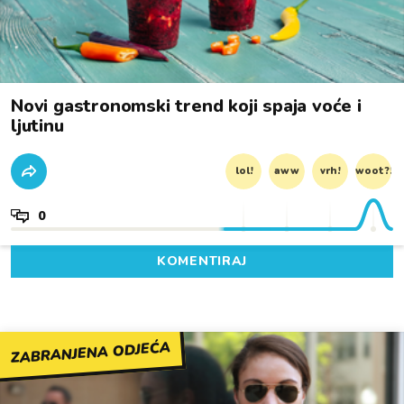
Novi gastronomski trend koji spaja voće i
ljutinu
lol!
aww
vrh!
woot?!
0
KOMENTIRAJ
ZABRANJENA ODJEĆA