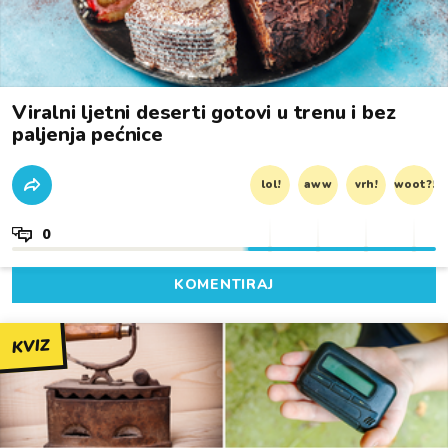
Viralni ljetni deserti gotovi u trenu i bez
paljenja pećnice
lol!
aww
vrh!
woot?!
0
KOMENTIRAJ
KVIZ