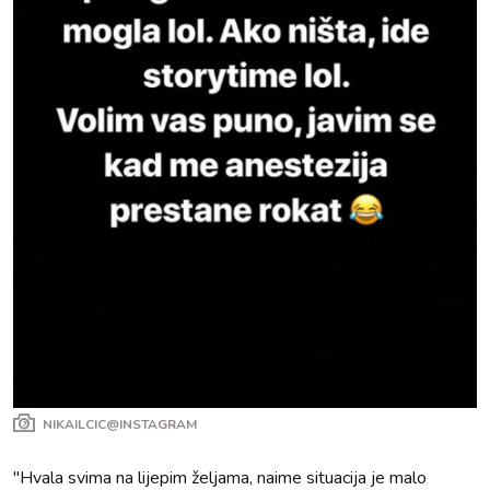
NIKAILCIC@INSTAGRAM
"Hvala svima na lijepim željama, naime situacija je malo