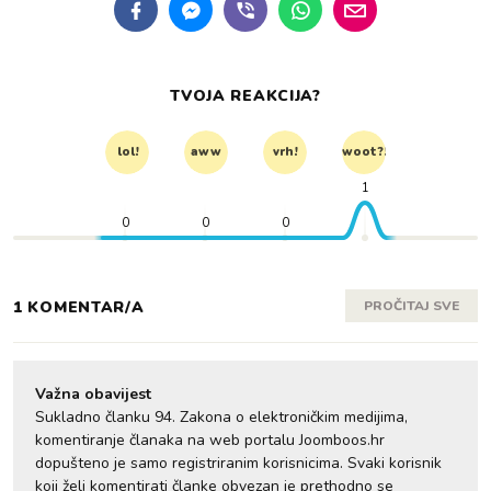
TVOJA REAKCIJA?
lol!
aww
vrh!
woot?!
1
0
0
0
1 KOMENTAR/A
PROČITAJ SVE
Važna obavijest
Sukladno članku 94. Zakona o elektroničkim medijima,
komentiranje članaka na web portalu Joomboos.hr
dopušteno je samo registriranim korisnicima. Svaki korisnik
koji želi komentirati članke obvezan je prethodno se