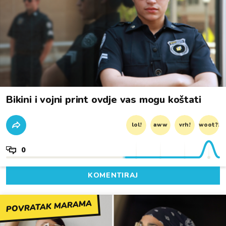
Bikini i vojni print ovdje vas mogu koštati
lol!
aww
vrh!
woot?!
0
KOMENTIRAJ
POVRATAK MARAMA