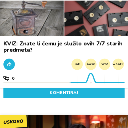
KVIZ: Znate li čemu je služilo ovih 7/7 starih
predmeta?
lol!
aww
vrh!
woot?!
0
KOMENTIRAJ
USKORO