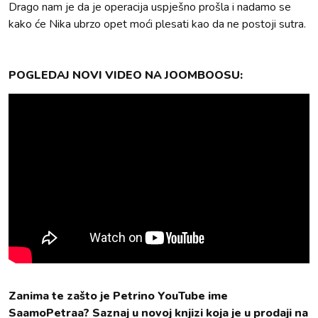
Drago nam je da je operacija uspješno prošla i nadamo se
kako će Nika ubrzo opet moći plesati kao da ne postoji sutra.
POGLEDAJ NOVI VIDEO NA JOOMBOOSU:
Zanima te zašto je Petrino YouTube ime
SaamoPetraa? Saznaj u novoj knjizi koja je u prodaji na