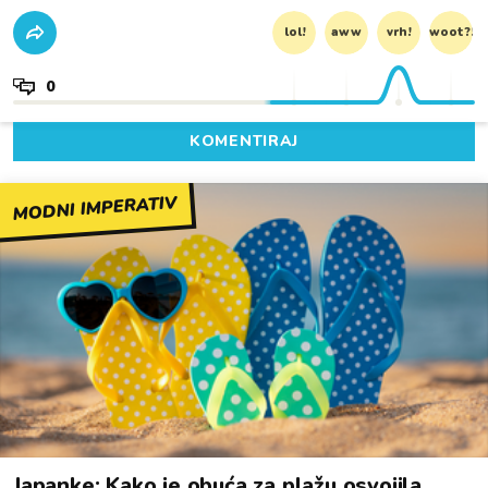
lol!
aww
vrh!
woot?!
0
KOMENTIRAJ
MODNI IMPERATIV
Japanke: Kako je obuća za plažu osvojila