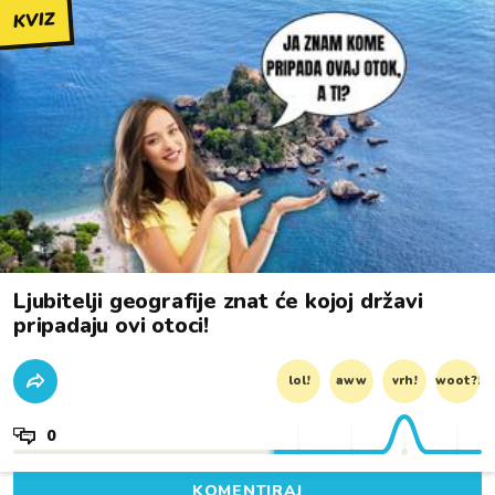
KVIZ
Ljubitelji geografije znat će kojoj državi
pripadaju ovi otoci!
lol!
aww
vrh!
woot?!
0
KOMENTIRAJ