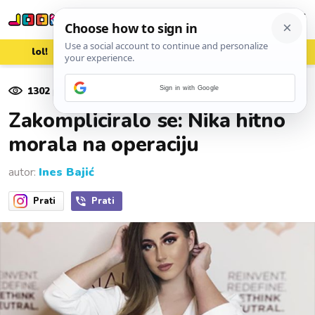
lol!
aww
vrh!
woot?!
1302
pregleda
Sign in with Google
25. ožujka 2019.
Zakompliciralo se: Nika hitno
morala na operaciju
autor:
Ines Bajić
Prati
Prati