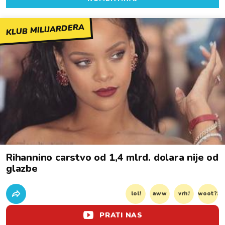
KLUB MILIJARDERA
Rihannino carstvo od 1,4 mlrd. dolara nije od
glazbe
lol!
aww
vrh!
woot?!
PRATI NAS
0