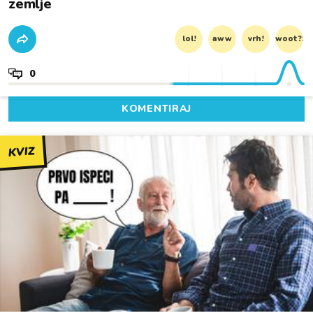
zemlje
lol!
aww
vrh!
woot?!
0
KOMENTIRAJ
KVIZ