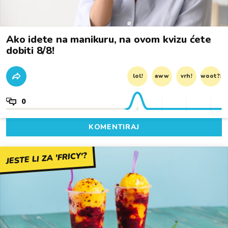
Ako idete na manikuru, na ovom kvizu ćete
dobiti 8/8!
lol!
aww
vrh!
woot?!
0
KOMENTIRAJ
JESTE LI ZA 'FRICY'?