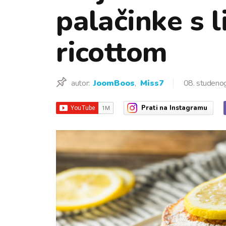
palačinke s 
ricottom
autor:
JoomBoos
,
Miss7
08. studeno
Prati
na Instagramu