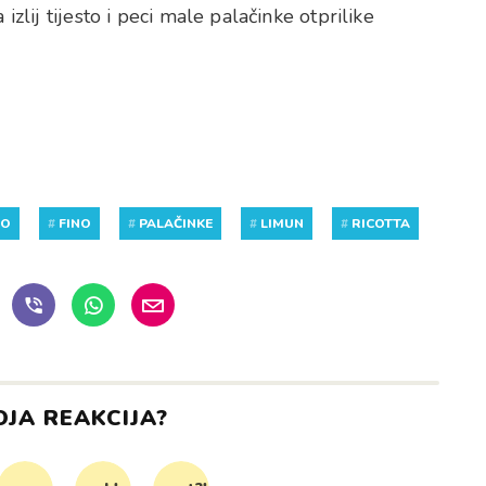
izlij tijesto i peci male palačinke otprilike
NO
#
FINO
#
PALAČINKE
#
LIMUN
#
RICOTTA
OJA REAKCIJA?