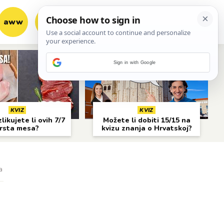
aww
vrh!
woot?!
Sign in with Google
KVIZ
KVIZ
likujete li ovih 7/7
Možete li dobiti 15/15 na
rsta mesa?
kvizu znanja o Hrvatskoj?
a