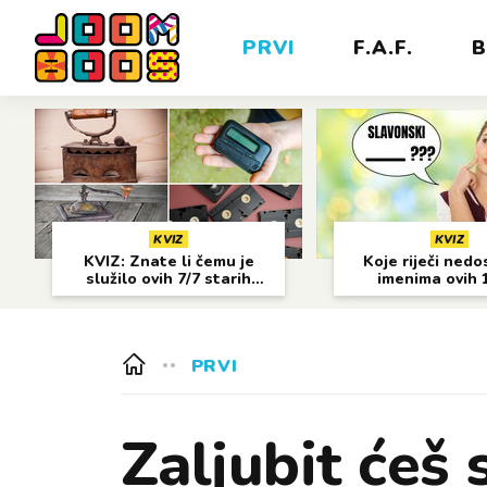
PRVI
F.A.F.
B
KVIZ
KVIZ
KVIZ: Znate li čemu je
Koje riječi nedo
služilo ovih 7/7 starih
imenima ovih 
predmeta?
gradova?
PRVI
Zaljubit ćeš 