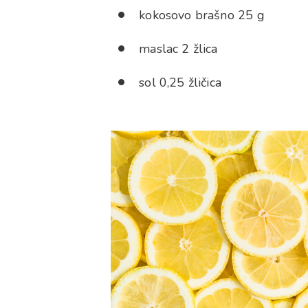
kokosovo brašno 25 g
maslac 2 žlica
sol 0,25 žličica