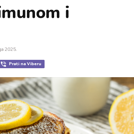
limunom i
ga 2025.
Prati
na Viberu