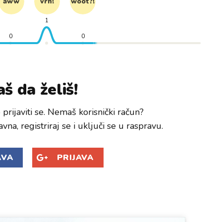
aww
vrh!
woot?!
1
0
0
š da želiš!
prijaviti se. Nemaš korisnički račun?
avna, registriraj se i uključi se u raspravu.
AVA
PRIJAVA