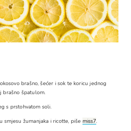
kokosovo brašno, šećer i sok te koricu jednog
j brašno špatulom.
jeg s prstohvatom soli.
u smjesu žumanjaka i ricotte, piše
miss7
.