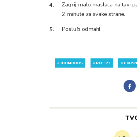
Zagrij malo maslaca na tavi pa 
2 minute sa svake strane.
Posluži odmah!
#
JOOMBOOS
#
RECEPT
#
UKUS
TV