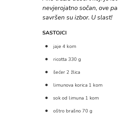
nevjerojatno sočan, ove pal
savršen su izbor. U slast!
SASTOJCI
jaje 4 kom
ricotta 330 g
šećer 2 žlica
limunova korica 1 kom
sok od limuna 1 kom
oštro brašno 70 g