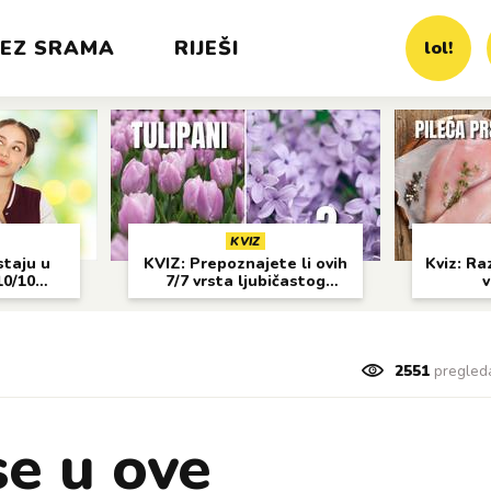
EZ SRAMA
RIJEŠI
lol!
KVIZ
staju u
KVIZ: Prepoznajete li ovih
Kviz: Raz
10/10
7/7 vrsta ljubičastog
v
cvijeća?
2551
pregled
se u ove