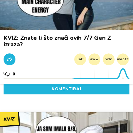
KVIZ: Znate li što znači ovih 7/7 Gen Z
izraza?
lol!
aww
vrh!
woot?!
0
KOMENTIRAJ
KVIZ