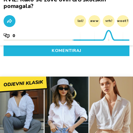
pomagala?
lol!
aww
vrh!
woot?!
0
KOMENTIRAJ
ODJEVNI KLASIK