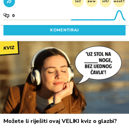
lol!
aww
vrh!
woot?!
0
KOMENTIRAJ
KVIZ
Možete li riješiti ovaj VELIKI kviz o glazbi?