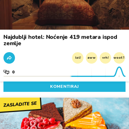
Najdublji hotel: Noćenje 419 metara ispod
zemlje
lol!
aww
vrh!
woot?!
0
KOMENTIRAJ
ZASLADITE SE