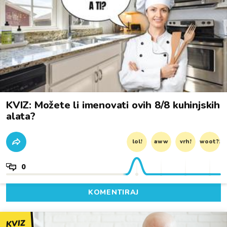
KVIZ: Možete li imenovati ovih 8/8 kuhinjskih
alata?
lol!
aww
vrh!
woot?!
0
KOMENTIRAJ
KVIZ