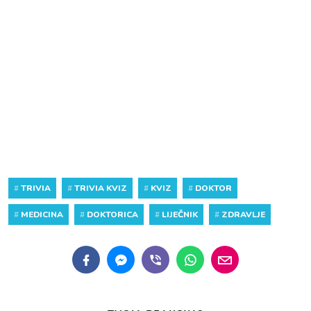
#
TRIVIA
#
TRIVIA KVIZ
#
KVIZ
#
DOKTOR
#
MEDICINA
#
DOKTORICA
#
LIJEČNIK
#
ZDRAVLJE