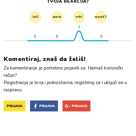
TVOJA REAKCIJA?
lol!
aww
vrh!
woot?!
1
0
0
0
Komentiraj, znaš da želiš!
Za komentiranje je potrebno prijaviti se. Nemaš korisnički
račun?
Registracija je brza i jednostavna, registriraj se i uključi se u
raspravu.
PRIJAVA
PRIJAVA
PRIJAVA