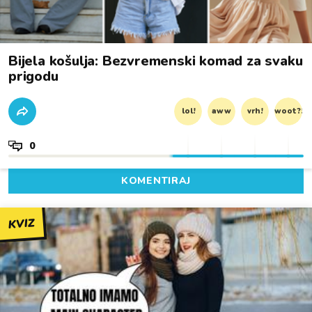
Bijela košulja: Bezvremenski komad za svaku
prigodu
lol!
aww
vrh!
woot?!
0
KOMENTIRAJ
KVIZ