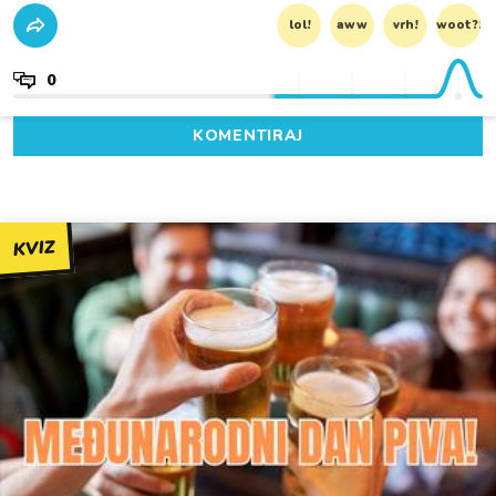
lol!
aww
vrh!
woot?!
0
KOMENTIRAJ
KVIZ