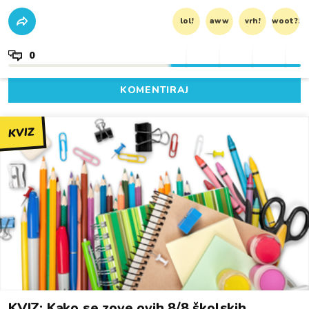
lol!
aww
vrh!
woot?!
0
KOMENTIRAJ
KVIZ
KVIZ: Kako se zove ovih 8/8 školskih