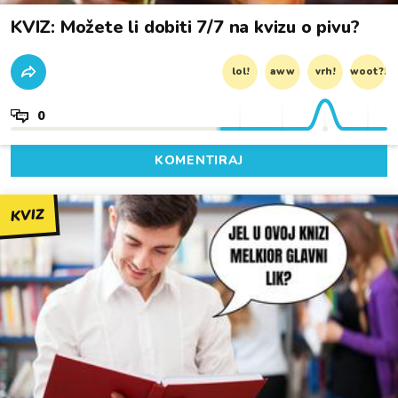
KVIZ: Možete li dobiti 7/7 na kvizu o pivu?
lol!
aww
vrh!
woot?!
0
KOMENTIRAJ
KVIZ