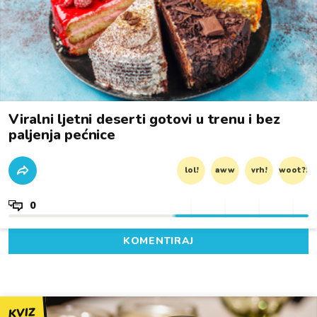
Viralni ljetni deserti gotovi u trenu i bez
paljenja pećnice
lol!
aww
vrh!
woot?!
0
KOMENTIRAJ
KVIZ