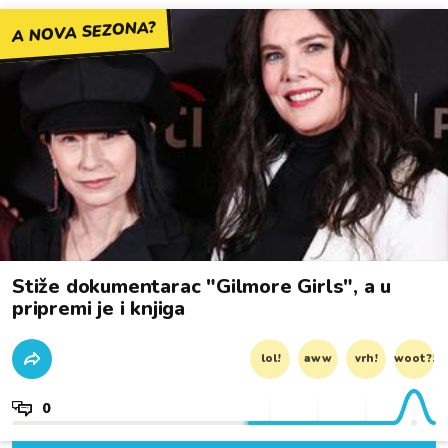
A NOVA SEZONA?
Stiže dokumentarac "Gilmore Girls", a u
pripremi je i knjiga
lol!
aww
vrh!
woot?!
0