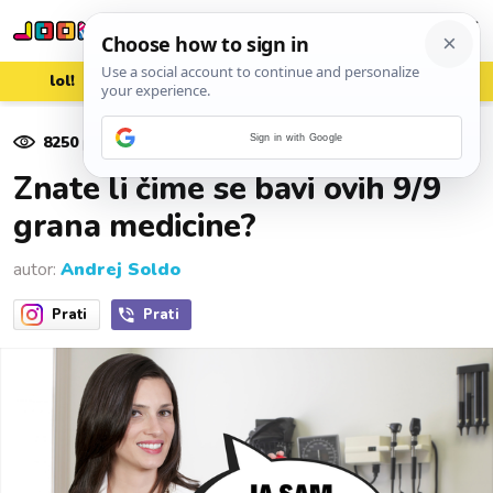
lol!
aww
vrh!
woot?!
8250
pregleda
Sign in with Google
01. ožujka 2023.
Znate li čime se bavi ovih 9/9
grana medicine?
autor:
Andrej Soldo
Prati
Prati