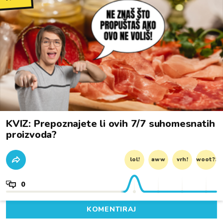
KVIZ: Prepoznajete li ovih 7/7 suhomesnatih
proizvoda?
lol!
aww
vrh!
woot?!
0
KOMENTIRAJ