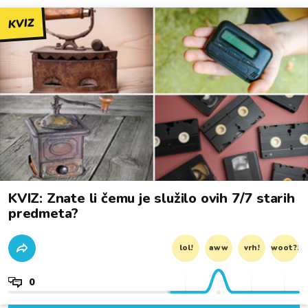
KVIZ
KVIZ: Znate li čemu je služilo ovih 7/7 starih
predmeta?
lol!
aww
vrh!
woot?!
0