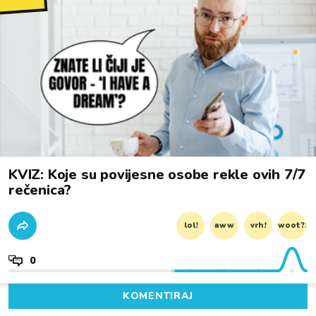
KVIZ: Koje su povijesne osobe rekle ovih 7/7
rečenica?
lol!
aww
vrh!
woot?!
0
KOMENTIRAJ