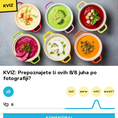
KVIZ
KVIZ: Prepoznajete li ovih 8/8 juha po
fotografiji?
lol!
aww
vrh!
woot?!
0
KOMENTIRAJ