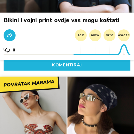
Bikini i vojni print ovdje vas mogu koštati
lol!
aww
vrh!
woot?!
0
KOMENTIRAJ
POVRATAK MARAMA