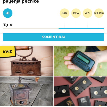
paljenja pećnice
lol!
aww
vrh!
woot?!
0
KOMENTIRAJ
KVIZ