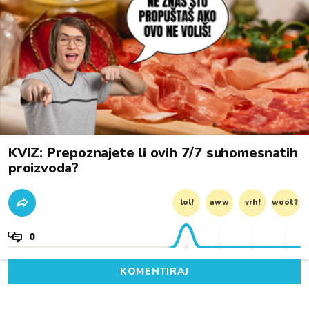
KVIZ: Prepoznajete li ovih 7/7 suhomesnatih
proizvoda?
lol!
aww
vrh!
woot?!
0
KOMENTIRAJ