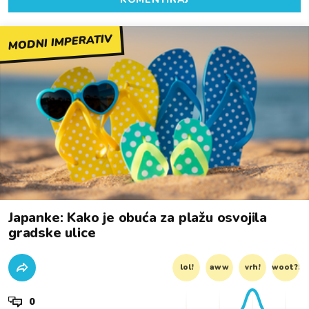
MODNI IMPERATIV
Japanke: Kako je obuća za plažu osvojila
gradske ulice
lol!
aww
vrh!
woot?!
0