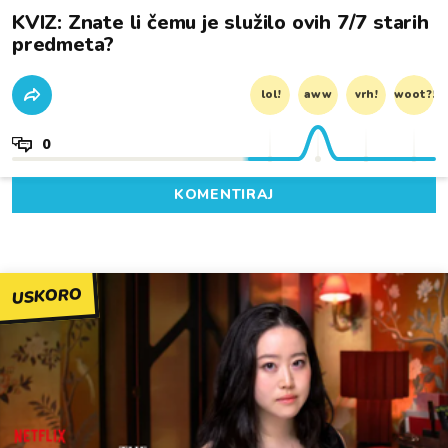
KVIZ: Znate li čemu je služilo ovih 7/7 starih
predmeta?
lol!
aww
vrh!
woot?!
0
KOMENTIRAJ
USKORO