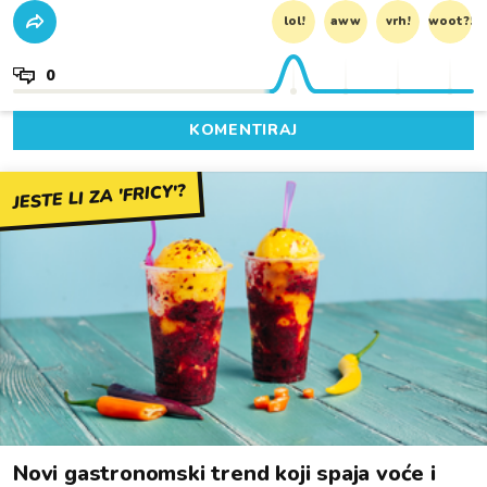
lol!
aww
vrh!
woot?!
0
KOMENTIRAJ
JESTE LI ZA 'FRICY'?
Novi gastronomski trend koji spaja voće i