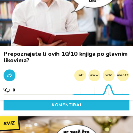
Prepoznajete li ovih 10/10 knjiga po glavnim
likovima?
lol!
aww
vrh!
woot?!
0
KOMENTIRAJ
KVIZ