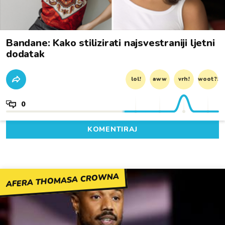
Bandane: Kako stilizirati najsvestraniji ljetni
dodatak
lol!
aww
vrh!
woot?!
0
KOMENTIRAJ
AFERA THOMASA CROWNA