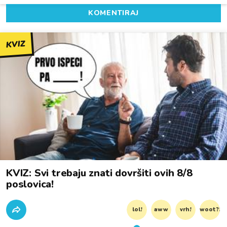
KOMENTIRAJ
KVIZ
KVIZ: Svi trebaju znati dovršiti ovih 8/8
poslovica!
lol!
aww
vrh!
woot?!