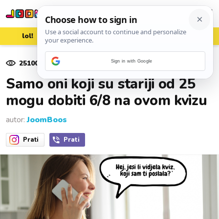
lol!
aww
vrh!
woot?!
25100
pregleda
Sign in with Google
11. lipnja 2021.
Samo oni koji su stariji od 25
mogu dobiti 6/8 na ovom kvizu
autor:
JoomBoos
Prati
Prati