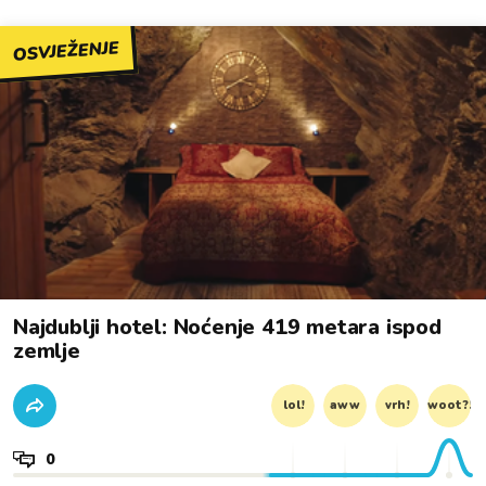
OSVJEŽENJE
Najdublji hotel: Noćenje 419 metara ispod
zemlje
lol!
aww
vrh!
woot?!
0