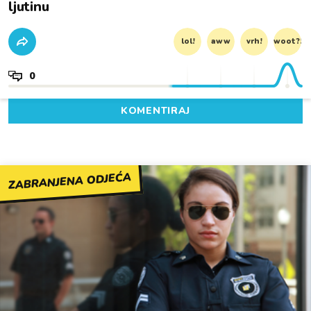
ljutinu
lol!
aww
vrh!
woot?!
0
KOMENTIRAJ
ZABRANJENA ODJEĆA