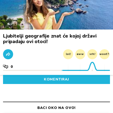
Ljubitelji geografije znat će kojoj državi
pripadaju ovi otoci!
lol!
aww
vrh!
woot?!
0
KOMENTIRAJ