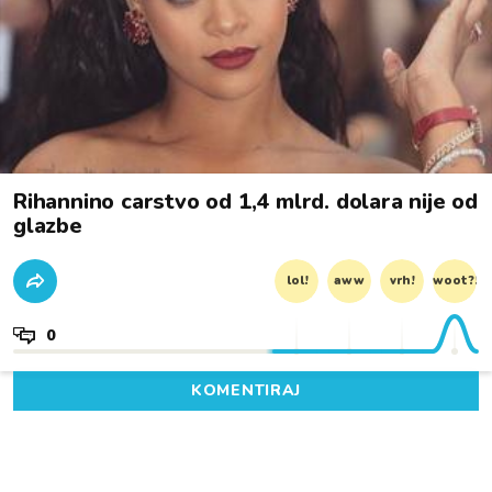
Rihannino carstvo od 1,4 mlrd. dolara nije od
glazbe
lol!
aww
vrh!
woot?!
0
KOMENTIRAJ