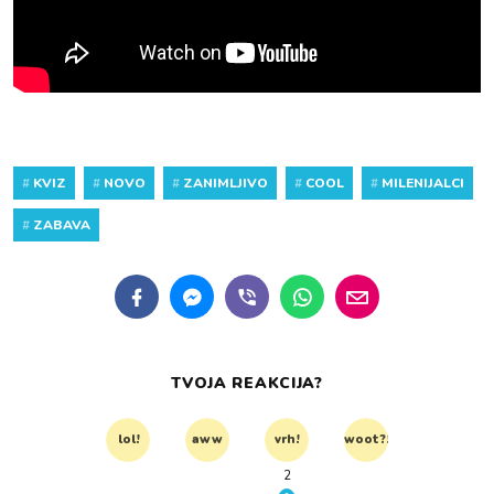
#
KVIZ
#
NOVO
#
ZANIMLJIVO
#
COOL
#
MILENIJALCI
#
ZABAVA
TVOJA REAKCIJA?
lol!
aww
vrh!
woot?!
2