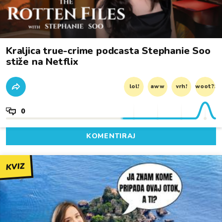
Kraljica true-crime podcasta Stephanie Soo
stiže na Netflix
lol!
aww
vrh!
woot?!
0
KOMENTIRAJ
KVIZ