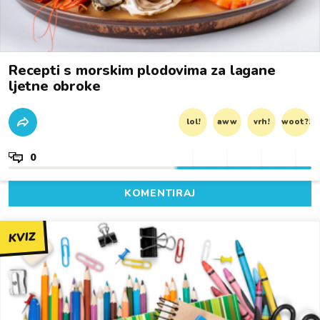
Recepti s morskim plodovima za lagane
ljetne obroke
lol!
aww
vrh!
woot?!
0
KOMENTIRAJ
KVIZ