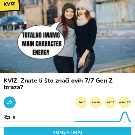
KVIZ
KVIZ: Znate li što znači ovih 7/7 Gen Z
izraza?
lol!
aww
vrh!
woot?!
0
KOMENTIRAJ