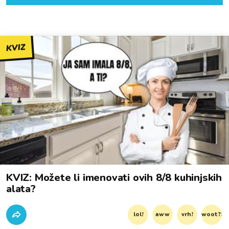
KVIZ
KVIZ: Možete li imenovati ovih 8/8 kuhinjskih
alata?
lol!
aww
vrh!
woot?!