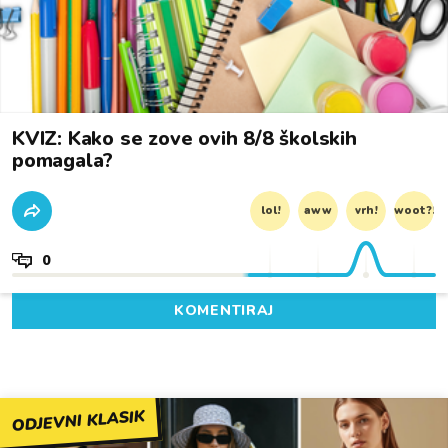
KVIZ: Kako se zove ovih 8/8 školskih
pomagala?
lol!
aww
vrh!
woot?!
0
KOMENTIRAJ
ODJEVNI KLASIK