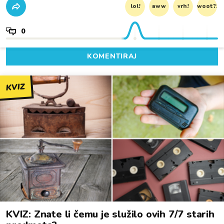
lol!
aww
vrh!
woot?!
0
KOMENTIRAJ
KVIZ
KVIZ: Znate li čemu je služilo ovih 7/7 starih