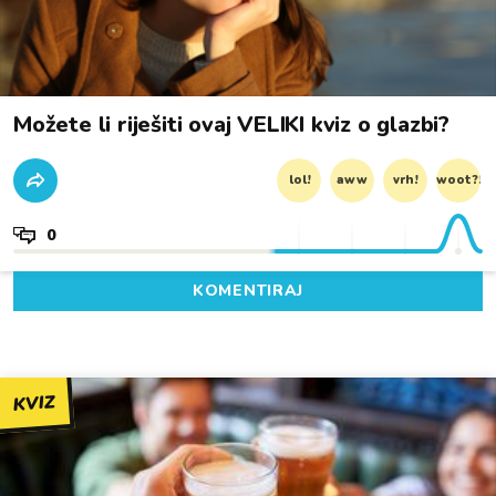
Možete li riješiti ovaj VELIKI kviz o glazbi?
lol!
aww
vrh!
woot?!
0
KOMENTIRAJ
KVIZ