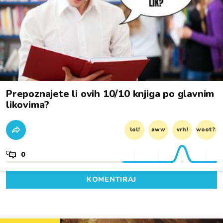
Prepoznajete li ovih 10/10 knjiga po glavnim
likovima?
lol!
aww
vrh!
woot?!
0
KOMENTIRAJ