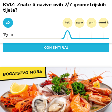
KVIZ: Znate li nazive ovih 7/7 geometrijskih
tijela?
lol!
aww
vrh!
woot?!
0
KOMENTIRAJ
BOGATSTVO MORA