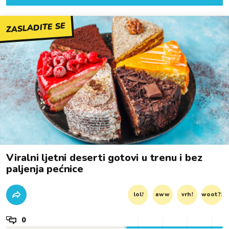
ZASLADITE SE
Viralni ljetni deserti gotovi u trenu i bez
paljenja pećnice
lol!
aww
vrh!
woot?!
0