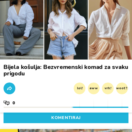
Bijela košulja: Bezvremenski komad za svaku
prigodu
lol!
aww
vrh!
woot?!
0
KOMENTIRAJ