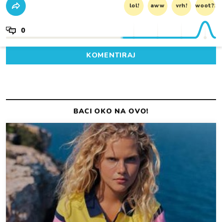
lol!
aww
vrh!
woot?!
0
KOMENTIRAJ