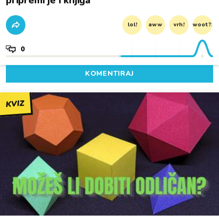
pripremi je i knjiga
lol!
aww
vrh!
woot?!
0
KOMENTIRAJ
KVIZ