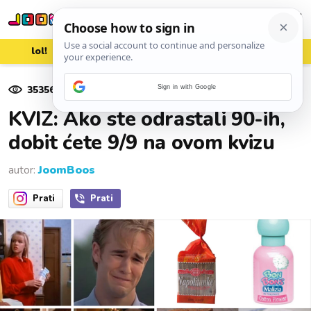
lol!
aww
vrh!
woot?!
35356
pregleda
Sign in with Google
10. kolovoza 2021.
KVIZ: Ako ste odrastali 90-ih,
dobit ćete 9/9 na ovom kvizu
autor:
JoomBoos
Prati
Prati