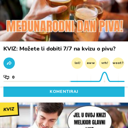
KVIZ: Možete li dobiti 7/7 na kvizu o pivu?
lol!
aww
vrh!
woot?!
0
KOMENTIRAJ
KVIZ