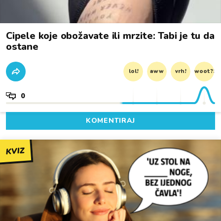
Cipele koje obožavate ili mrzite: Tabi je tu da
ostane
lol!
aww
vrh!
woot?!
0
KOMENTIRAJ
KVIZ