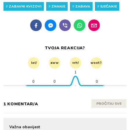
#
ZABAVNI KVIZOVI
#
ZNANJE
#
ZABAVA
#
SJEĆANJE
TVOJA REAKCIJA?
lol!
aww
vrh!
woot?!
1
0
0
0
1 KOMENTAR/A
PROČITAJ SVE
Važna obavijest