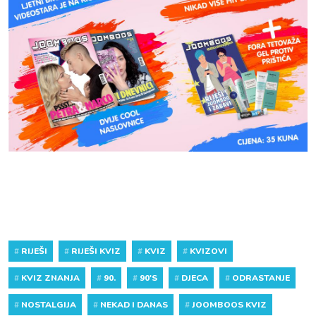
#
RIJEŠI
#
RIJEŠI KVIZ
#
KVIZ
#
KVIZOVI
#
KVIZ ZNANJA
#
90.
#
90'S
#
DJECA
#
ODRASTANJE
#
NOSTALGIJA
#
NEKAD I DANAS
#
JOOMBOOS KVIZ