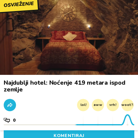
OSVJEŽENJE
Najdublji hotel: Noćenje 419 metara ispod
zemlje
lol!
aww
vrh!
woot?!
0
KOMENTIRAJ