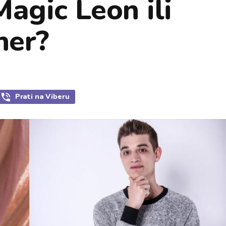
 Magic Leon ili
her?
Prati
na Viberu