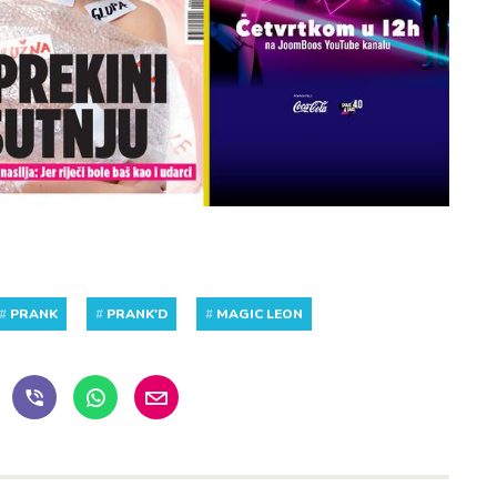
#
PRANK
#
PRANK'D
#
MAGIC LEON