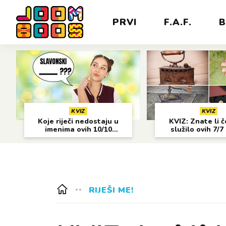
PRVI
F.A.F.
B
KVIZ
KVIZ
Koje riječi nedostaju u
KVIZ: Znate li 
imenima ovih 10/10
služilo ovih 7/7
gradova?
predmeta
RIJEŠI ME!