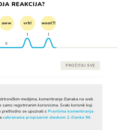
OJA REAKCIJA?
aww
vrh!
woot?!
1
1
0
PROČITAJ SVE
ektroničkim medijima, komentiranje članaka na web
samo registriranim korisnicima. Svaki korisnik koji
je prethodno se upoznati s
Pravilima komentiranja
sa
zabranama propisanim stavkom 2. članka 94.