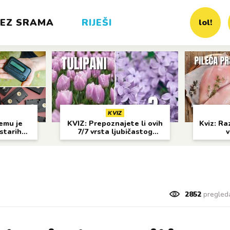
EZ SRAMA
RIJEŠI
lol!
KVIZ
čemu je
KVIZ: Prepoznajete li ovih
Kviz: Raz
 starih
7/7 vrsta ljubičastog
v
?
cvijeća?
2852
pregled