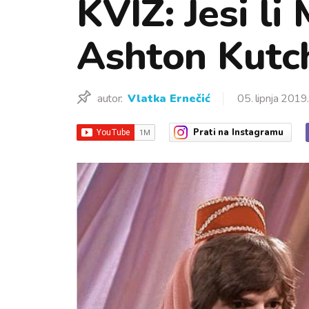
KVIZ: Jesi li
Ashton Kutc
autor:
Vlatka Ernečić
05. lipnja 2019.
Prati
na Instagramu