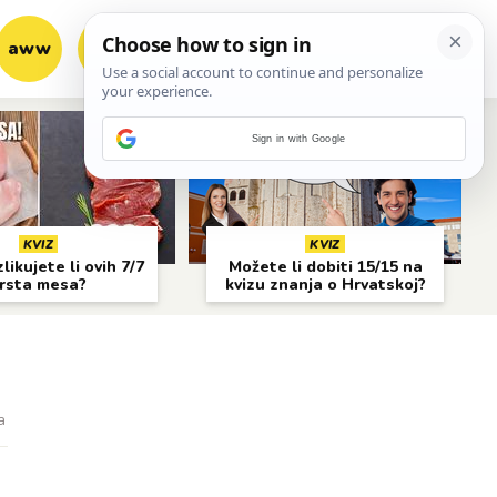
aww
vrh!
woot?!
Sign in with Google
KVIZ
KVIZ
likujete li ovih 7/7
Možete li dobiti 15/15 na
rsta mesa?
kvizu znanja o Hrvatskoj?
a