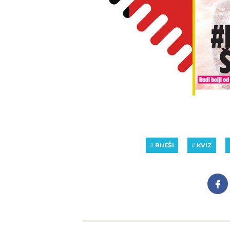
#
RIJEŠI
#
KVIZ