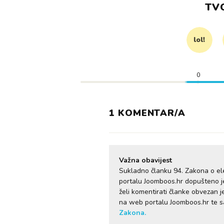
TV
lol!
0
1 KOMENTAR/A
Važna obavijest
Sukladno članku 94. Zakona o el
portalu Joomboos.hr dopušteno je 
želi komentirati članke obvezan 
na web portalu Joomboos.hr te 
Zakona.