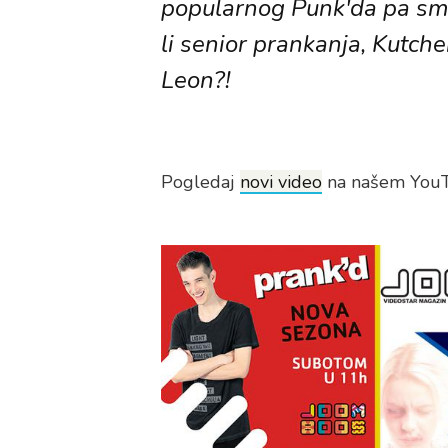
popularnog Punk'da pa smo t
li senior prankanja, Kutche
Leon?!
Pogledaj
novi video
na našem YouT