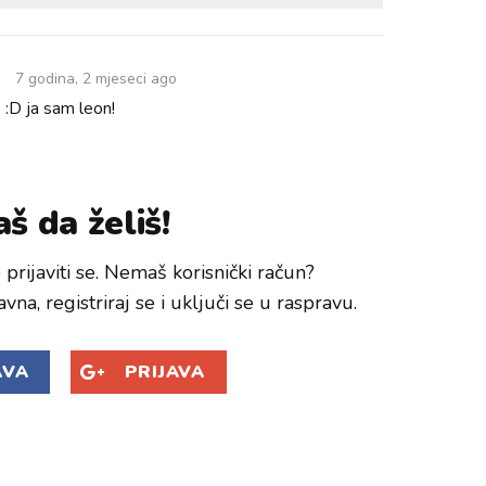
7 godina, 2 mjeseci ago
 :D ja sam leon!
š da želiš!
prijaviti se. Nemaš korisnički račun?
avna, registriraj se i uključi se u raspravu.
AVA
PRIJAVA