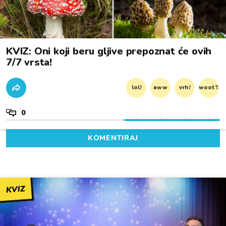
KVIZ: Oni koji beru gljive prepoznat će ovih
7/7 vrsta!
lol!
aww
vrh!
woot?!
0
KOMENTIRAJ
KVIZ