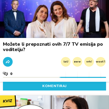
Možete li prepoznati ovih 7/7 TV emisija po
voditelju?
lol!
aww
vrh!
woot?!
0
KOMENTIRAJ
KVIZ