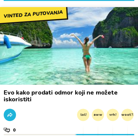
VINTED ZA PUTOVANJA
Evo kako prodati odmor koji ne možete
iskoristiti
lol!
aww
vrh!
woot?!
0