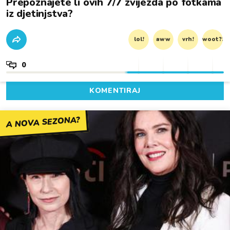
Prepoznajete li ovih 7/7 zvijezda po fotkama
iz djetinjstva?
lol!
aww
vrh!
woot?!
0
KOMENTIRAJ
A NOVA SEZONA?