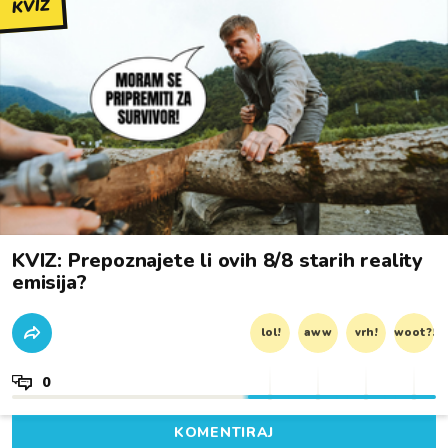
KVIZ
KVIZ: Prepoznajete li ovih 8/8 starih reality
emisija?
lol!
aww
vrh!
woot?!
0
KOMENTIRAJ