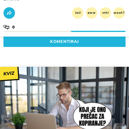
lol!
aww
vrh!
woot?!
0
KOMENTIRAJ
KVIZ