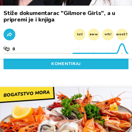
Stiže dokumentarac "Gilmore Girls", a u
pripremi je i knjiga
lol!
aww
vrh!
woot?!
0
KOMENTIRAJ
BOGATSTVO MORA