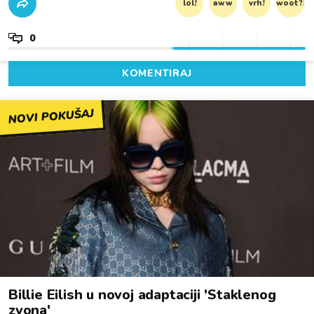
lol!
aww
vrh!
woot?!
0
KOMENTIRAJ
NOVI POKUŠAJ
Billie Eilish u novoj adaptaciji 'Staklenog
zvona'