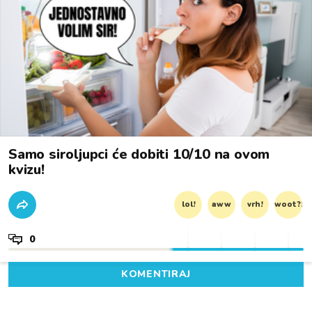
Samo siroljupci će dobiti 10/10 na ovom
kvizu!
lol!
aww
vrh!
woot?!
0
KOMENTIRAJ