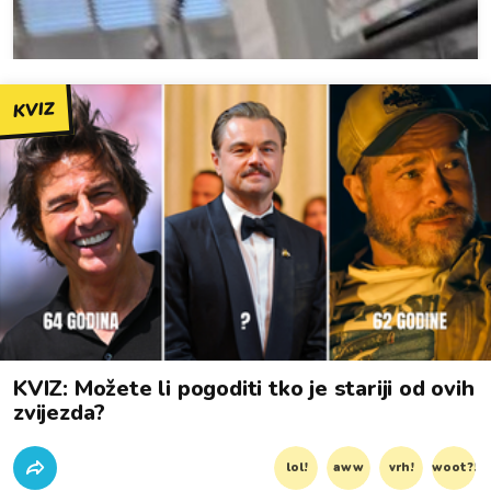
KVIZ
KVIZ: Možete li pogoditi tko je stariji od ovih
zvijezda?
lol!
aww
vrh!
woot?!