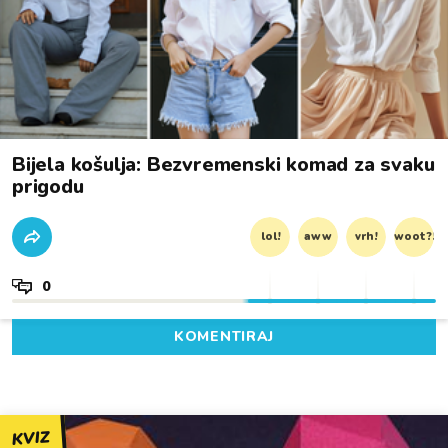
Bijela košulja: Bezvremenski komad za svaku
prigodu
lol!
aww
vrh!
woot?!
0
KOMENTIRAJ
KVIZ