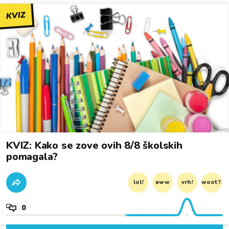
KVIZ
KVIZ: Kako se zove ovih 8/8 školskih
pomagala?
lol!
aww
vrh!
woot?!
0