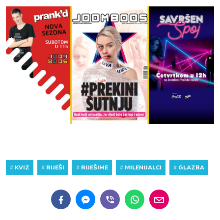
#
KVIZ
#
RIJEŠI
#
RIJEŠIME
#
MILENIJALCI
#
GLAZBA