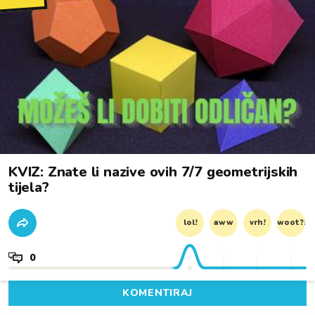
KVIZ: Znate li nazive ovih 7/7 geometrijskih
tijela?
lol!
aww
vrh!
woot?!
0
KOMENTIRAJ