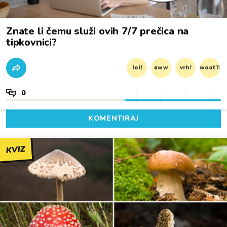
Znate li čemu služi ovih 7/7 prečica na
tipkovnici?
lol!
aww
vrh!
woot?!
0
KOMENTIRAJ
KVIZ