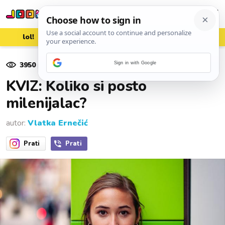
lol!
aww
vrh!
woot?!
3950
pregleda
Sign in with Google
13. lipnja 2019.
KVIZ: Koliko si posto
milenijalac?
autor:
Vlatka Ernečić
Prati
Prati