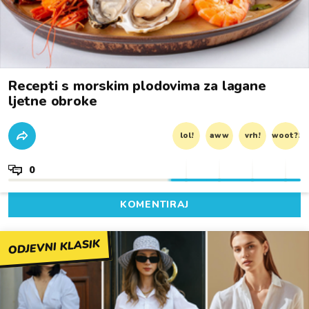
Recepti s morskim plodovima za lagane
ljetne obroke
lol!
aww
vrh!
woot?!
0
KOMENTIRAJ
ODJEVNI KLASIK