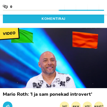
0
KOMENTIRAJ
VIDEO
Mario Roth: 'I ja sam ponekad introvert'
lol!
aww
vrh!
woot?!