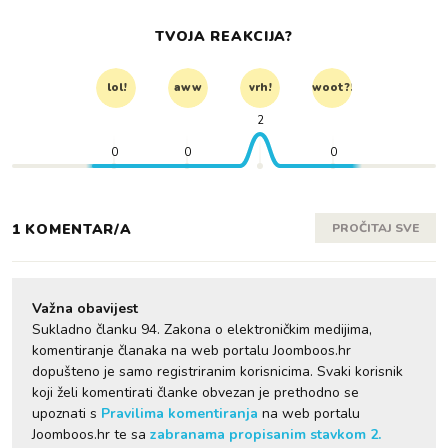
TVOJA REAKCIJA?
lol!
aww
vrh!
woot?!
2
0
0
0
1 KOMENTAR/A
PROČITAJ SVE
Važna obavijest
Sukladno članku 94. Zakona o elektroničkim medijima,
komentiranje članaka na web portalu Joomboos.hr
dopušteno je samo registriranim korisnicima. Svaki korisnik
koji želi komentirati članke obvezan je prethodno se
upoznati s
Pravilima komentiranja
na web portalu
Joomboos.hr te sa
zabranama propisanim stavkom 2.