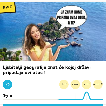
KVIZ
Ljubitelji geografije znat će kojoj državi
pripadaju ovi otoci!
lol!
aww
vrh!
woot?!
0