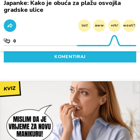
Japanke: Kako je obuća za plažu osvojila
gradske ulice
lol!
aww
vrh!
woot?!
0
KOMENTIRAJ
KVIZ