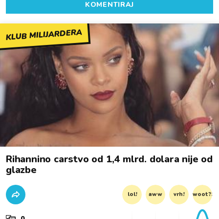
KOMENTIRAJ
KLUB MILIJARDERA
Rihannino carstvo od 1,4 mlrd. dolara nije od
glazbe
lol!
aww
vrh!
woot?!
0