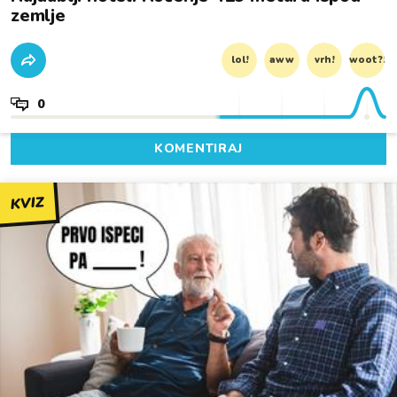
zemlje
lol!
aww
vrh!
woot?!
0
KOMENTIRAJ
KVIZ