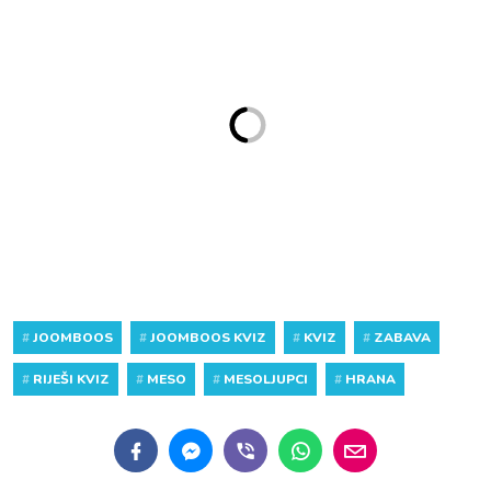
#
JOOMBOOS
#
JOOMBOOS KVIZ
#
KVIZ
#
ZABAVA
#
RIJEŠI KVIZ
#
MESO
#
MESOLJUPCI
#
HRANA