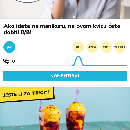
Ako idete na manikuru, na ovom kvizu ćete
dobiti 8/8!
lol!
aww
vrh!
woot?!
0
KOMENTIRAJ
JESTE LI ZA 'FRICY'?