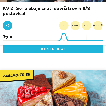
KVIZ: Svi trebaju znati dovršiti ovih 8/8
poslovica!
lol!
aww
vrh!
woot?!
0
KOMENTIRAJ
ZASLADITE SE