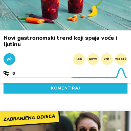
Novi gastronomski trend koji spaja voće i
ljutinu
lol!
aww
vrh!
woot?!
0
KOMENTIRAJ
ZABRANJENA ODJEĆA