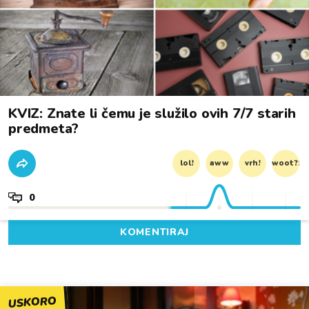
KVIZ: Znate li čemu je služilo ovih 7/7 starih
predmeta?
lol!
aww
vrh!
woot?!
0
KOMENTIRAJ
USKORO