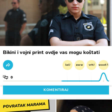
Bikini i vojni print ovdje vas mogu koštati
lol!
aww
vrh!
woot?!
0
KOMENTIRAJ
POVRATAK MARAMA