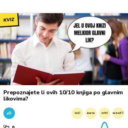
KVIZ
Prepoznajete li ovih 10/10 knjiga po glavnim
likovima?
lol!
aww
vrh!
woot?!
0