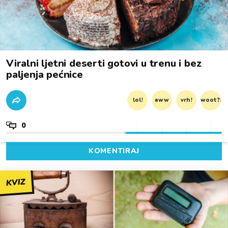
Viralni ljetni deserti gotovi u trenu i bez
paljenja pećnice
lol!
aww
vrh!
woot?!
0
KOMENTIRAJ
KVIZ