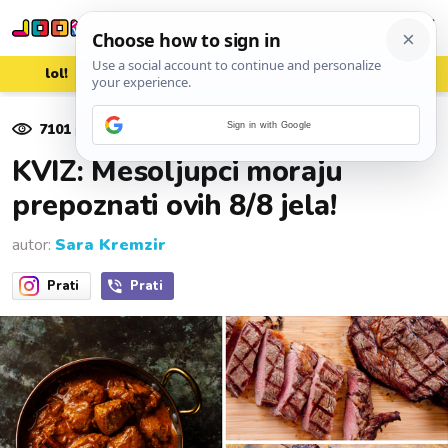
lol!
aww
vrh!
woot?!
7101
pregleda
Sign in with Google
02. lipnja 2025.
KVIZ: Mesoljupci moraju
prepoznati ovih 8/8 jela!
autor:
Sara Kremzir
Prati
Prati