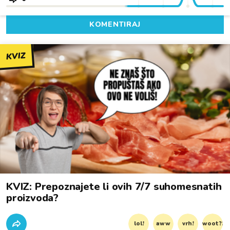
KOMENTIRAJ
KVIZ
KVIZ: Prepoznajete li ovih 7/7 suhomesnatih
proizvoda?
lol!
aww
vrh!
woot?!