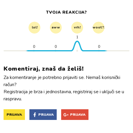
TVOJA REAKCIJA?
lol!
aww
vrh!
woot?!
1
0
0
0
Komentiraj, znaš da želiš!
Za komentiranje je potrebno prijaviti se. Nemaš korisnički
račun?
Registracija je brza i jednostavna, registriraj se i uključi se u
raspravu.
PRIJAVA
PRIJAVA
PRIJAVA