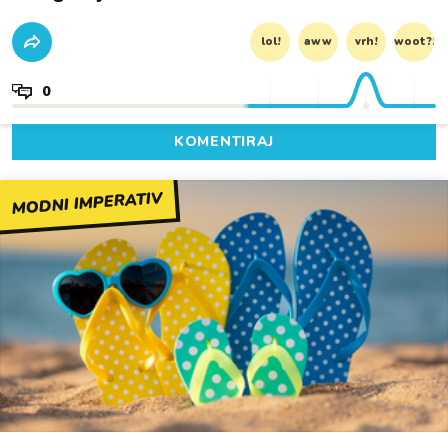
lol!
aww
vrh!
woot?!
0
KOMENTIRAJ
MODNI IMPERATIV