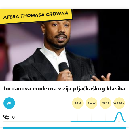
AFERA THOMASA CROWNA
Jordanova moderna vizija pljačkaškog klasika
lol!
aww
vrh!
woot?!
0