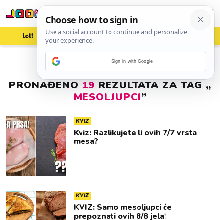
lol!
aww
vrh!
woot?!
Sign in with Google
PRONAĐENO
19
REZULTATA ZA TAG „
MESOLJUPCI
”
KVIZ
Kviz: Razlikujete li ovih 7/7 vrsta
mesa?
KVIZ
KVIZ: Samo mesoljupci će
prepoznati ovih 8/8 jela!