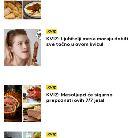
KVIZ
KVIZ: Ljubitelji mesa moraju dobiti
sve točno u ovom kvizu!
KVIZ
KVIZ: Mesoljupci će sigurno
prepoznati ovih 7/7 jela!
KVIZ