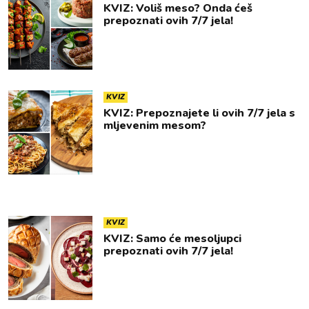
KVIZ: Voliš meso? Onda ćeš
prepoznati ovih 7/7 jela!
KVIZ
KVIZ: Prepoznajete li ovih 7/7 jela s
mljevenim mesom?
KVIZ
KVIZ: Samo će mesoljupci
prepoznati ovih 7/7 jela!