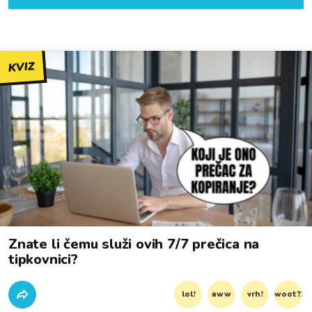
KVIZ
Znate li čemu služi ovih 7/7 prečica na
tipkovnici?
lol!
aww
vrh!
woot?!