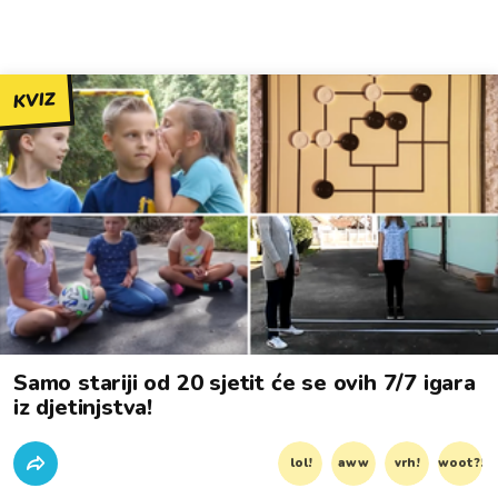
KVIZ
Samo stariji od 20 sjetit će se ovih 7/7 igara
iz djetinjstva!
lol!
aww
vrh!
woot?!