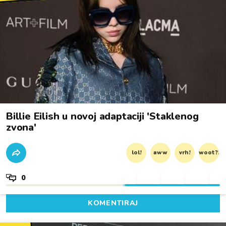
Billie Eilish u novoj adaptaciji 'Staklenog
zvona'
lol!
aww
vrh!
woot?!
0
KOMENTIRAJ