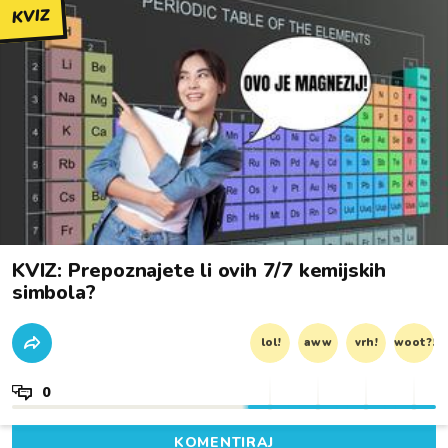
KVIZ
KVIZ: Prepoznajete li ovih 7/7 kemijskih
simbola?
lol!
aww
vrh!
woot?!
0
KOMENTIRAJ