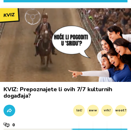
KVIZ
KVIZ: Prepoznajete li ovih 7/7 kulturnih
događaja?
lol!
aww
vrh!
woot?!
0