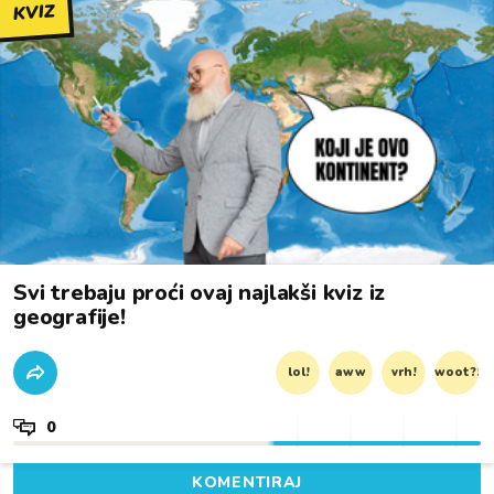
KVIZ
Svi trebaju proći ovaj najlakši kviz iz
geografije!
lol!
aww
vrh!
woot?!
0
KOMENTIRAJ