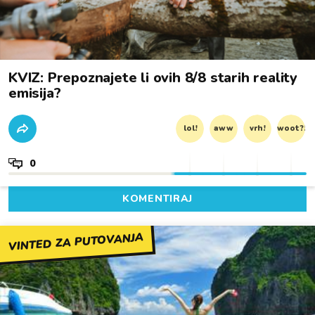
KVIZ: Prepoznajete li ovih 8/8 starih reality
emisija?
lol!
aww
vrh!
woot?!
0
KOMENTIRAJ
VINTED ZA PUTOVANJA