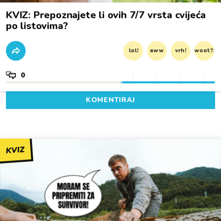
KVIZ: Prepoznajete li ovih 7/7 vrsta cvijeća
po listovima?
lol!
aww
vrh!
woot?!
0
KOMENTIRAJ
KVIZ