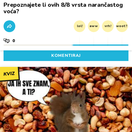
Prepoznajete li ovih 8/8 vrsta narančastog
voća?
lol!
aww
vrh!
woot?!
0
KOMENTIRAJ
KVIZ