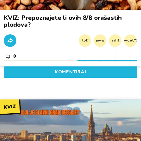
KVIZ: Prepoznajete li ovih 8/8 orašastih
plodova?
lol!
aww
vrh!
woot?!
0
KOMENTIRAJ
KVIZ