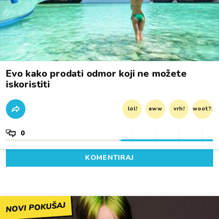
Evo kako prodati odmor koji ne možete
iskoristiti
lol!
aww
vrh!
woot?!
0
KOMENTIRAJ
NOVI POKUŠAJ