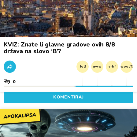
KVIZ: Znate li glavne gradove ovih 8/8
država na slovo ‘B’?
lol!
aww
vrh!
woot?!
0
KOMENTIRAJ
APOKALIPSA