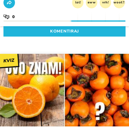
lol!
aww
vrh!
woot?!
0
KOMENTIRAJ
KVIZ