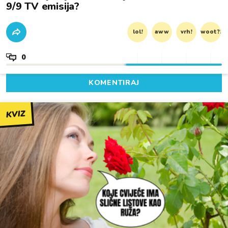
9/9 TV emisija?
lol!
aww
vrh!
woot?!
0
KOMENTIRAJ
KVIZ