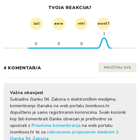
TVOJA REAKCIJA?
lol!
aww
vrh!
woot?!
1
0
0
0
4 KOMENTAR/A
PROČITAJ SVE
Važna obavijest
Sukladno članku 94. Zakona o elektroničkim medijima,
komentiranje članaka na web portalu Joomboos.hr
dopušteno je samo registriranim korisnicima. Svaki korisnik
koji želi komentirati članke obvezan je prethodno se
upoznati s
Pravilima komentiranja
na web portalu
Joomboos.hr te sa
zabranama propisanim stavkom 2.
članka 94. Zakona.