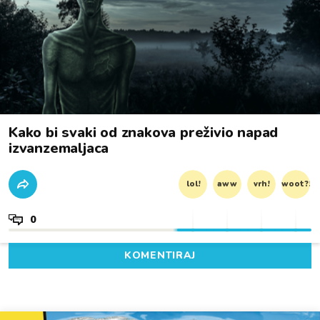
Kako bi svaki od znakova preživio napad
izvanzemaljaca
lol!
aww
vrh!
woot?!
0
KOMENTIRAJ