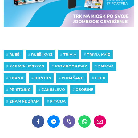
#
RIJEŠI
#
RIJEŠI KVIZ
#
TRIVIA
#
TRIVIA KVIZ
#
ZABAVNI KVIZOVI
#
JOOMBOOS KVIZ
#
ZABAVA
#
ZNANJE
#
BONTON
#
PONAŠANJE
#
LJUDI
#
PRISTOJNO
#
ZANIMLJIVO
#
OSOBINE
#
ZNAM NE ZNAM
#
PITANJA