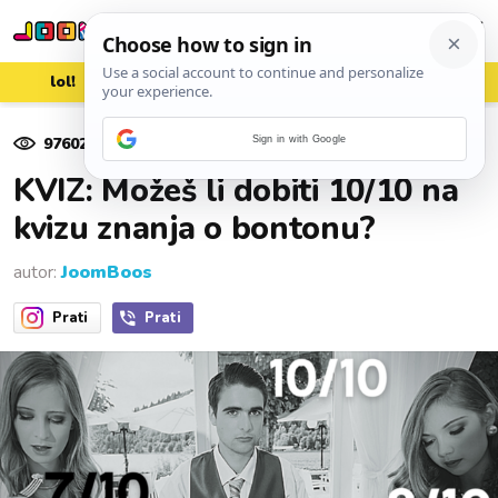
lol!
aww
vrh!
woot?!
97602
pregleda
Sign in with Google
13. kolovoza 2022.
KVIZ: Možeš li dobiti 10/10 na
kvizu znanja o bontonu?
autor:
JoomBoos
Prati
Prati