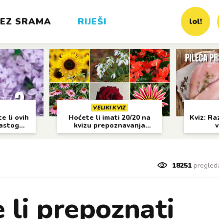
EZ SRAMA
RIJEŠI
lol!
VELIKI KVIZ
e li ovih
Hoćete li imati 20/20 na
Kviz: Raz
častog
kvizu prepoznavanja
v
cvijeća?
18251
pregled
 li prepoznati