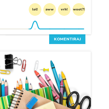
lol!
aww
vrh!
woot?!
KOMENTIRAJ