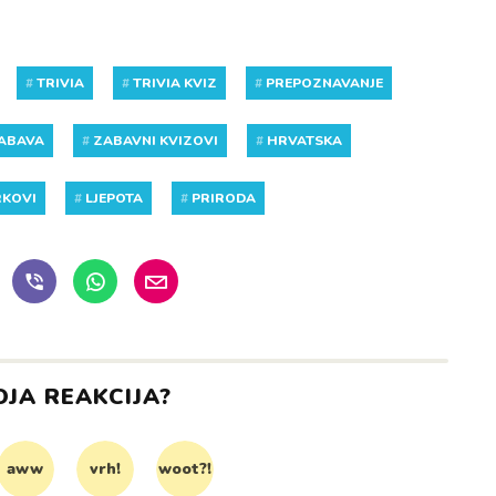
#
TRIVIA
#
TRIVIA KVIZ
#
PREPOZNAVANJE
ABAVA
#
ZABAVNI KVIZOVI
#
HRVATSKA
RKOVI
#
LJEPOTA
#
PRIRODA
OJA REAKCIJA?
aww
vrh!
woot?!