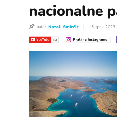
nacionalne p
autor:
Natali Smirčić
16. lipnja 2023.
Prati
na Instagramu