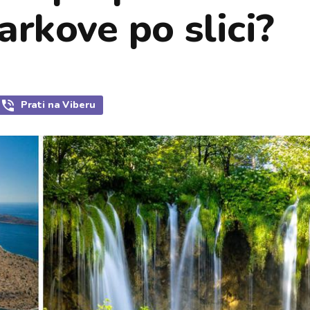
arkove po slici?
Prati
na Viberu