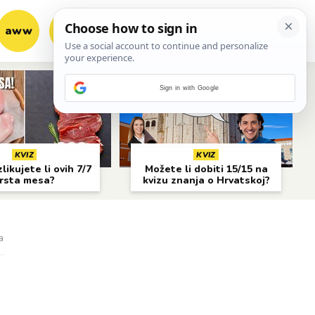
aww
vrh!
woot?!
Sign in with Google
KVIZ
KVIZ
likujete li ovih 7/7
Možete li dobiti 15/15 na
rsta mesa?
kvizu znanja o Hrvatskoj?
a