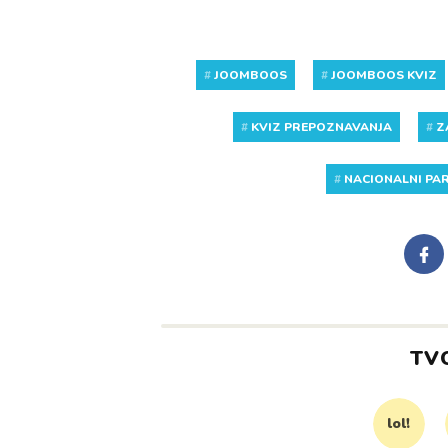
#
JOOMBOOS
#
JOOMBOOS KVIZ
#
KVIZ PREPOZNAVANJA
#
Z
#
NACIONALNI PA
TV
lol!