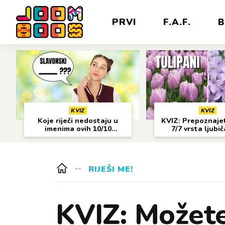
PRVI
F.A.F.
B
KVIZ
KVIZ
Koje riječi nedostaju u
KVIZ: Prepoznajet
imenima ovih 10/10
7/7 vrsta ljubi
gradova?
cvijeća?
RIJEŠI ME!
KVIZ: Možete