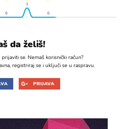
1
0
0
š da želiš!
prijaviti se. Nemaš korisnički račun?
avna, registriraj se i uključi se u raspravu.
AVA
PRIJAVA