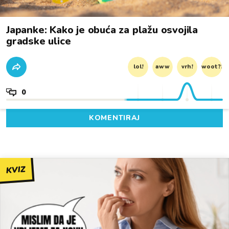
Japanke: Kako je obuća za plažu osvojila
gradske ulice
lol!
aww
vrh!
woot?!
0
KOMENTIRAJ
KVIZ