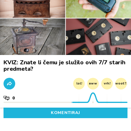
KVIZ: Znate li čemu je služilo ovih 7/7 starih
predmeta?
lol!
aww
vrh!
woot?!
0
KOMENTIRAJ