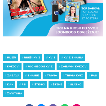
#
RIJEŠI
#
RIJEŠI KVIZ
#
KVIZ
#
KVIZ ZNANJA
#
KVIZOVI
#
JOOMBOOS KVIZ
#
ZABAVNI KVIZOVI
#
ZABAVA
#
ZNANJE
#
TRIVIA
#
TRIVIA KVIZ
#
PAS
#
DAN
#
PSI
#
ŠTENCI
#
ŠTENE
#
SLATKO
#
ŽIVOTINJA