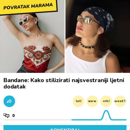
POVRATAK MARAMA
Bandane: Kako stilizirati najsvestraniji ljetni
dodatak
lol!
aww
vrh!
woot?!
0