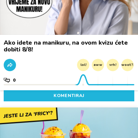
Ako idete na manikuru, na ovom kvizu ćete
dobiti 8/8!
lol!
aww
vrh!
woot?!
0
KOMENTIRAJ
JESTE LI ZA 'FRICY'?