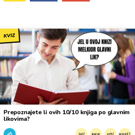
KVIZ
Prepoznajete li ovih 10/10 knjiga po glavnim
likovima?
lol!
aww
vrh!
woot?!