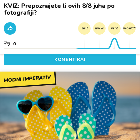
KVIZ: Prepoznajete li ovih 8/8 juha po
fotografiji?
lol!
aww
vrh!
woot?!
0
KOMENTIRAJ
MODNI IMPERATIV