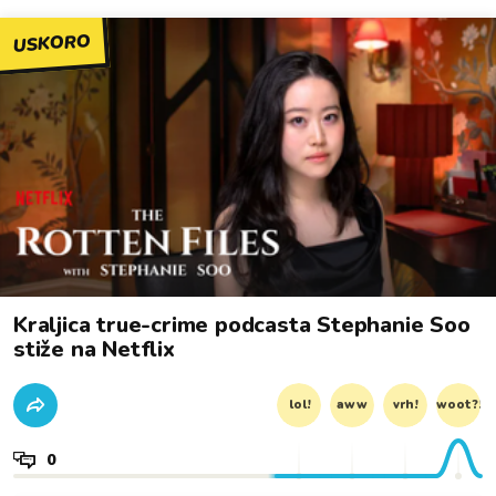
USKORO
Kraljica true-crime podcasta Stephanie Soo
stiže na Netflix
lol!
aww
vrh!
woot?!
0