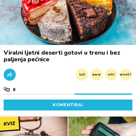
Viralni ljetni deserti gotovi u trenu i bez
paljenja pećnice
lol!
aww
vrh!
woot?!
0
KOMENTIRAJ
KVIZ