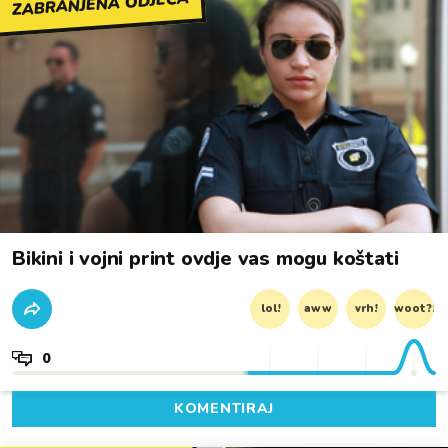
ZABRANJENA ODJEĆA
Bikini i vojni print ovdje vas mogu koštati
lol!
aww
vrh!
woot?!
0
KOMENTIRAJ