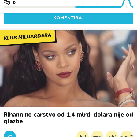
0
KOMENTIRAJ
KLUB MILIJARDERA
Rihannino carstvo od 1,4 mlrd. dolara nije od
glazbe
lol!
aww
vrh!
woot?!