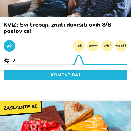
KVIZ: Svi trebaju znati dovršiti ovih 8/8
poslovica!
lol!
aww
vrh!
woot?!
0
KOMENTIRAJ
ZASLADITE SE