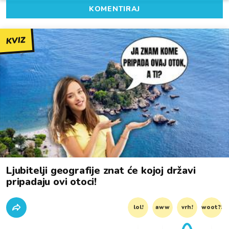
KOMENTIRAJ
KVIZ
Ljubitelji geografije znat će kojoj državi
pripadaju ovi otoci!
lol!
aww
vrh!
woot?!