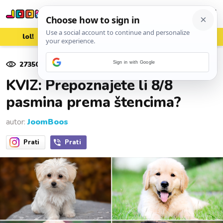
lol!
aww
vrh!
woot?!
27350
pregleda
Sign in with Google
03. rujna 2022.
KVIZ: Prepoznajete li 8/8
pasmina prema štencima?
autor:
JoomBoos
Prati
Prati