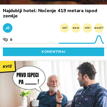
Najdublji hotel: Noćenje 419 metara ispod
zemlje
lol!
aww
vrh!
woot?!
0
KOMENTIRAJ
KVIZ