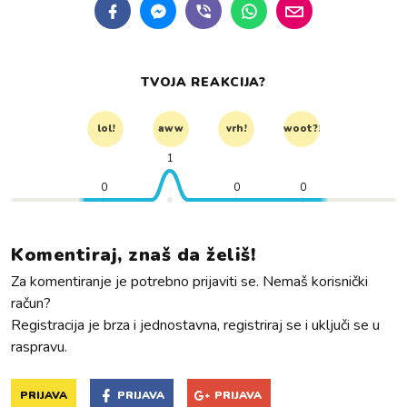
TVOJA REAKCIJA?
lol!
aww
vrh!
woot?!
1
0
0
0
Komentiraj, znaš da želiš!
Za komentiranje je potrebno prijaviti se. Nemaš korisnički
račun?
Registracija je brza i jednostavna, registriraj se i uključi se u
raspravu.
PRIJAVA
PRIJAVA
PRIJAVA