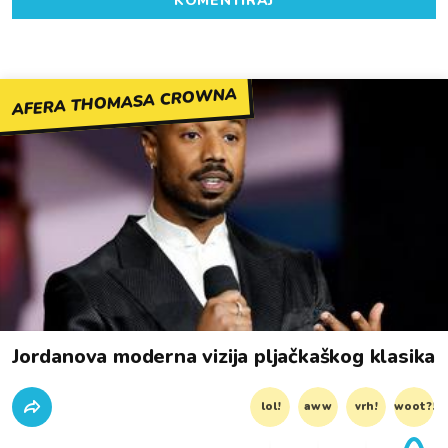
KOMENTIRAJ
AFERA THOMASA CROWNA
Jordanova moderna vizija pljačkaškog klasika
lol!
aww
vrh!
woot?!