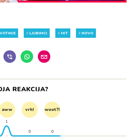
IVOTINJE
#
LJUBIMCI
#
HIT
#
NOVO
OJA REAKCIJA?
aww
vrh!
woot?!
1
0
0