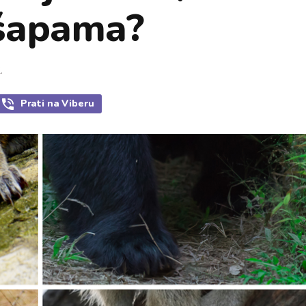
 šapama?
.
Prati
na Viberu