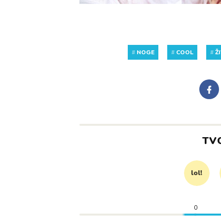
#
NOGE
#
COOL
#
Ž
TV
lol!
0