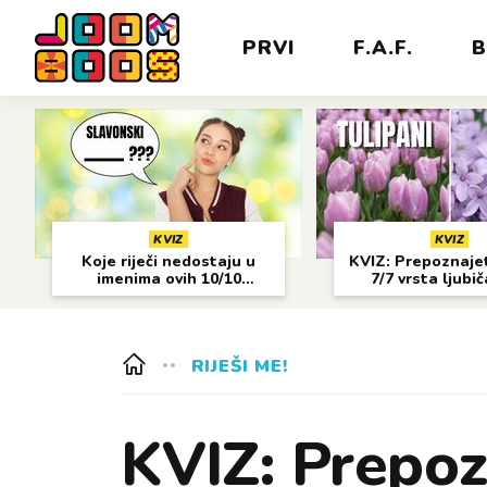
PRVI
F.A.F.
B
KVIZ
KVIZ
Koje riječi nedostaju u
KVIZ: Prepoznajet
imenima ovih 10/10
7/7 vrsta ljubi
gradova?
cvijeća?
RIJEŠI ME!
KVIZ: Prepoz