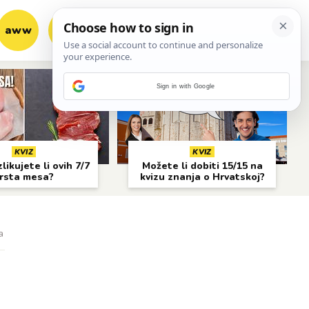
aww
vrh!
woot?!
Sign in with Google
KVIZ
KVIZ
likujete li ovih 7/7
Možete li dobiti 15/15 na
rsta mesa?
kvizu znanja o Hrvatskoj?
a