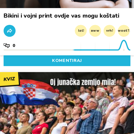
Bikini i vojni print ovdje vas mogu koštati
lol!
aww
vrh!
woot?!
0
KOMENTIRAJ
KVIZ