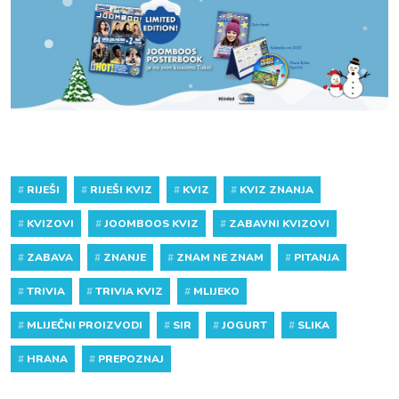
#
RIJEŠI
#
RIJEŠI KVIZ
#
KVIZ
#
KVIZ ZNANJA
#
KVIZOVI
#
JOOMBOOS KVIZ
#
ZABAVNI KVIZOVI
#
ZABAVA
#
ZNANJE
#
ZNAM NE ZNAM
#
PITANJA
#
TRIVIA
#
TRIVIA KVIZ
#
MLIJEKO
#
MLIJEČNI PROIZVODI
#
SIR
#
JOGURT
#
SLIKA
#
HRANA
#
PREPOZNAJ