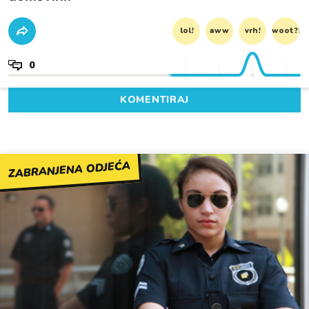
lol!
aww
vrh!
woot?!
0
KOMENTIRAJ
ZABRANJENA ODJEĆA