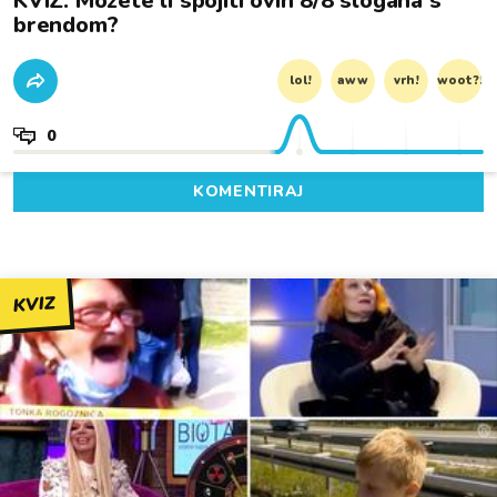
KVIZ: Možete li spojiti ovih 8/8 slogana s
brendom?
lol!
aww
vrh!
woot?!
0
KOMENTIRAJ
KVIZ