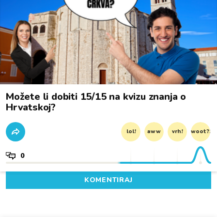
Možete li dobiti 15/15 na kvizu znanja o
Hrvatskoj?
lol!
aww
vrh!
woot?!
0
KOMENTIRAJ