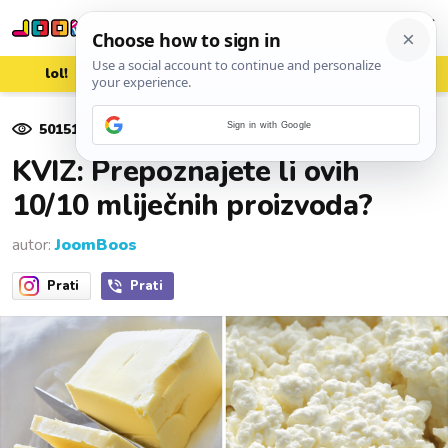
lol!
aww
vrh!
woot?!
50151
pregleda
Sign in with Google
11. siječnja 2022.
KVIZ: Prepoznajete li ovih
10/10 mliječnih proizvoda?
autor:
JoomBoos
Prati
Prati