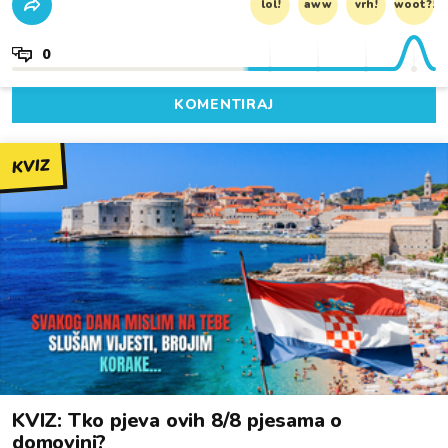
lol!
aww
vrh!
woot?!
0
KOMENTIRAJ
KVIZ
KVIZ: Tko pjeva ovih 8/8 pjesama o
domovini?