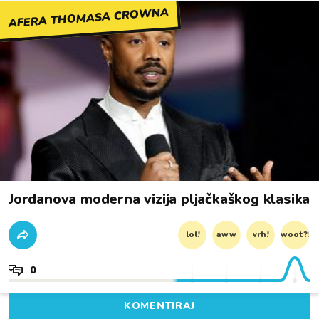
AFERA THOMASA CROWNA
Jordanova moderna vizija pljačkaškog klasika
lol!
aww
vrh!
woot?!
0
KOMENTIRAJ