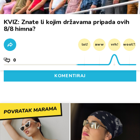
KVIZ: Znate li kojim državama pripada ovih
8/8 himna?
lol!
aww
vrh!
woot?!
0
KOMENTIRAJ
POVRATAK MARAMA