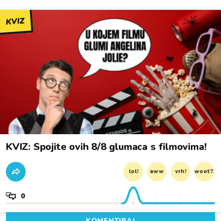
KVIZ
KVIZ: Spojite ovih 8/8 glumaca s filmovima!
lol!
aww
vrh!
woot?!
0
KOMENTIRAJ