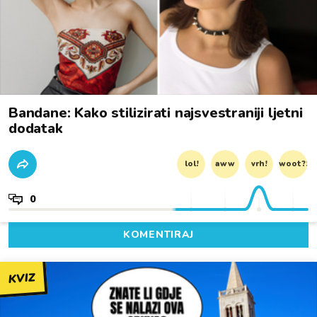
Bandane: Kako stilizirati najsvestraniji ljetni
dodatak
lol!
aww
vrh!
woot?!
0
KOMENTIRAJ
KVIZ