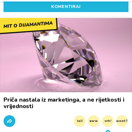
KOMENTIRAJ
MIT O DIJAMANTIMA
Priča nastala iz marketinga, a ne rijetkosti i
vrijednosti
lol!
aww
vrh!
woot?!