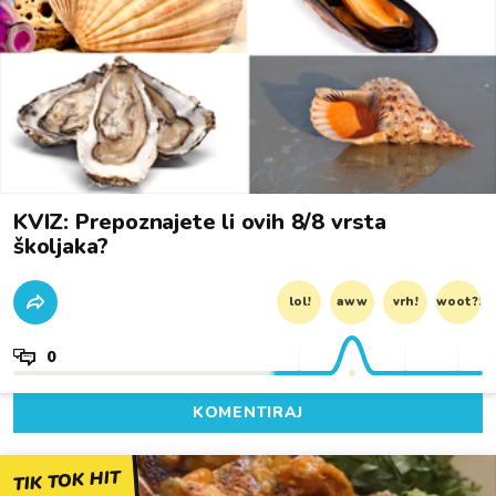
KVIZ: Prepoznajete li ovih 8/8 vrsta
školjaka?
lol!
aww
vrh!
woot?!
0
KOMENTIRAJ
TIK TOK HIT