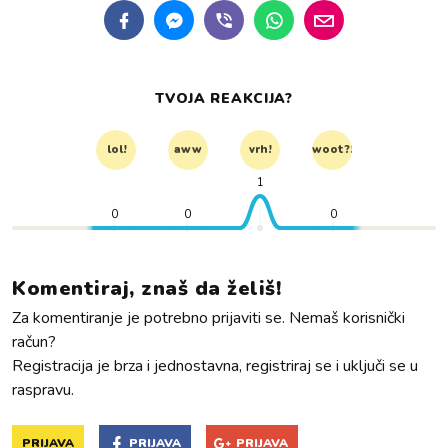
TVOJA REAKCIJA?
lol!
aww
vrh!
woot?!
1
0
0
0
Komentiraj, znaš da želiš!
Za komentiranje je potrebno prijaviti se. Nemaš korisnički
račun?
Registracija je brza i jednostavna, registriraj se i uključi se u
raspravu.
PRIJAVA
PRIJAVA
PRIJAVA