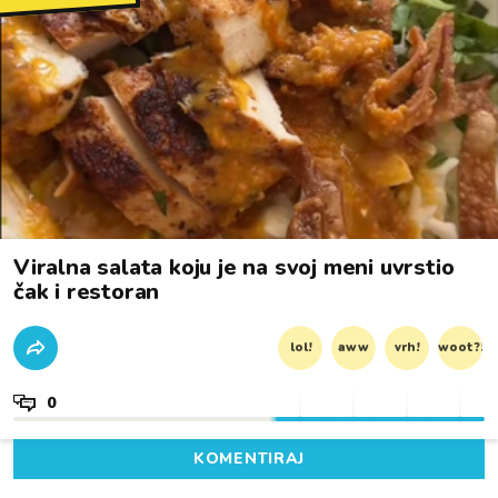
Viralna salata koju je na svoj meni uvrstio
čak i restoran
lol!
aww
vrh!
woot?!
0
KOMENTIRAJ