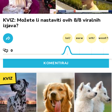
KVIZ: Možete li nastaviti ovih 8/8 viralnih
izjava?
lol!
aww
vrh!
woot?!
0
KOMENTIRAJ
KVIZ