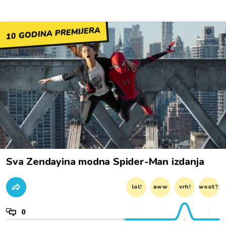
10 GODINA PREMIJERA
Sva Zendayina modna Spider-Man izdanja
lol!
aww
vrh!
woot?!
0