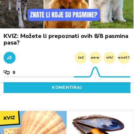
KVIZ: Možete li prepoznati ovih 8/8 pasmina
pasa?
lol!
aww
vrh!
woot?!
0
KOMENTIRAJ
KVIZ