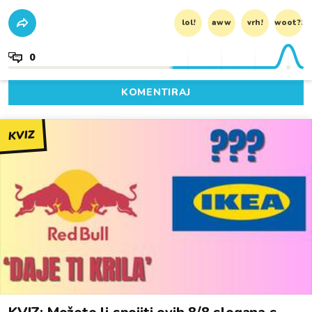
lol!
aww
vrh!
woot?!
0
KOMENTIRAJ
KVIZ