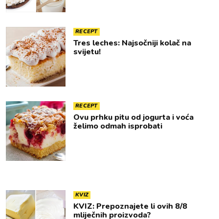
RECEPT
Tres leches: Najsočniji kolač na
svijetu!
RECEPT
Ovu prhku pitu od jogurta i voća
želimo odmah isprobati
KVIZ
KVIZ: Prepoznajete li ovih 8/8
mliječnih proizvoda?