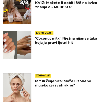
KVIZ: Možete li dobiti 8/8 na kvizu
znanja o - MLIJEKU?
LJETO 2025.
'Coconut milk': Nježna nijansa laka
koja je pravi ljetni hit
ZDRAVLJE
Mit ili činjenica: Može li zobeno
mlijeko izazvati akne?