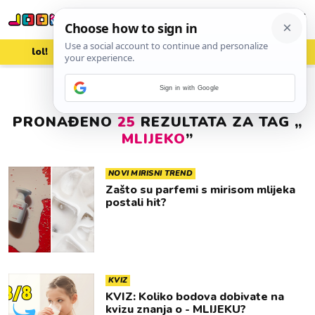
lol!
aww
vrh!
woot?!
Sign in with Google
PRONAĐENO
25
REZULTATA ZA TAG „
MLIJEKO
”
NOVI MIRISNI TREND
Zašto su parfemi s mirisom mlijeka
postali hit?
KVIZ
KVIZ: Koliko bodova dobivate na
kvizu znanja o - MLIJEKU?