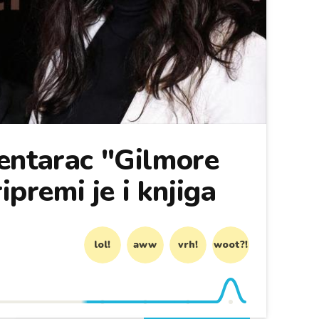
entarac "Gilmore
ripremi je i knjiga
lol!
aww
vrh!
woot?!