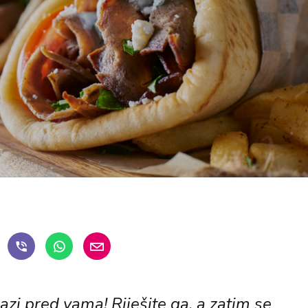
azi pred vama! Riješite ga, a zatim se