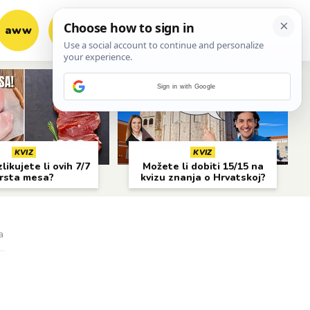
aww
vrh!
woot?!
Sign in with Google
KVIZ
KVIZ
likujete li ovih 7/7
Možete li dobiti 15/15 na
rsta mesa?
kvizu znanja o Hrvatskoj?
a