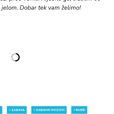
 jelom. Dobar tek vam želimo!
Z
#
ZABAVA
#
ZABAVNI KVIZOVI
#
RIJEŠI