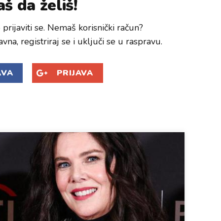
š da želiš!
prijaviti se. Nemaš korisnički račun?
avna, registriraj se i uključi se u raspravu.
AVA
PRIJAVA