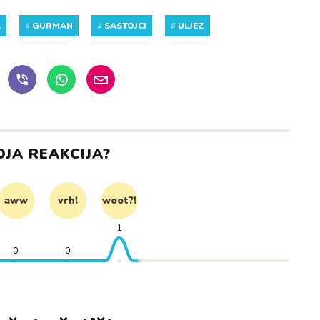
A
#
GURMAN
#
SASTOJCI
#
ULJEZ
OJA REAKCIJA?
aww
vrh!
woot?!
1
0
0