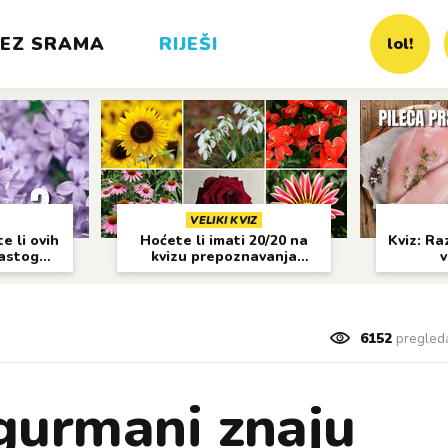
EZ SRAMA
RIJEŠI
lol!
VELIKI KVIZ
e li ovih
Hoćete li imati 20/20 na
Kviz: Raz
častog
kvizu prepoznavanja
v
cvijeća?
6152
pregled
gurmani znaju