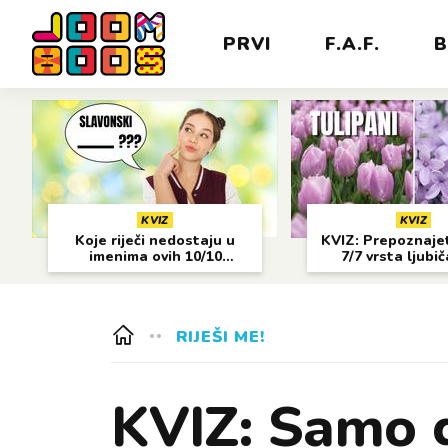
PRVI
F.A.F.
B
KVIZ
KVIZ
Koje riječi nedostaju u
KVIZ: Prepoznajet
imenima ovih 10/10
7/7 vrsta ljubi
gradova?
cvijeća?
RIJEŠI ME!
KVIZ: Samo 