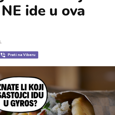
 NE ide u ova
5.
Prati
na Viberu