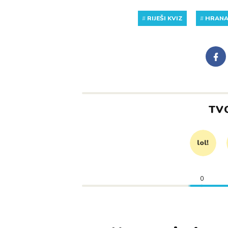
#
RIJEŠI KVIZ
#
HRAN
TV
lol!
0