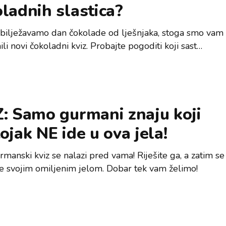
ladnih slastica?
bilježavamo dan čokolade od lješnjaka, stoga smo vam
li novi čokoladni kviz. Probajte pogoditi koji sast…
: Samo gurmani znaju koji
ojak NE ide u ova jela!
manski kviz se nalazi pred vama! Riješite ga, a zatim se
te svojim omiljenim jelom. Dobar tek vam želimo!