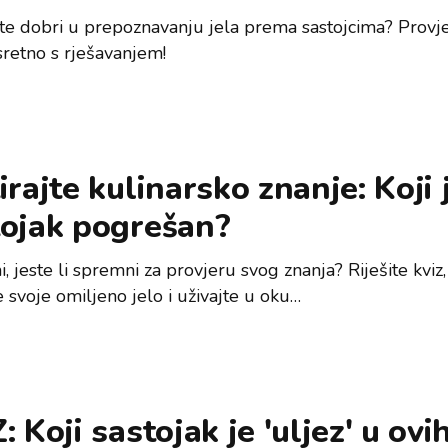
ste dobri u prepoznavanju jela prema sastojcima? Provje
sretno s rješavanjem!
irajte kulinarsko znanje: Koji 
tojak pogrešan?
 jeste li spremni za provjeru svog znanja? Riješite kviz,
 svoje omiljeno jelo i uživajte u oku…
: Koji sastojak je 'uljez' u ovi