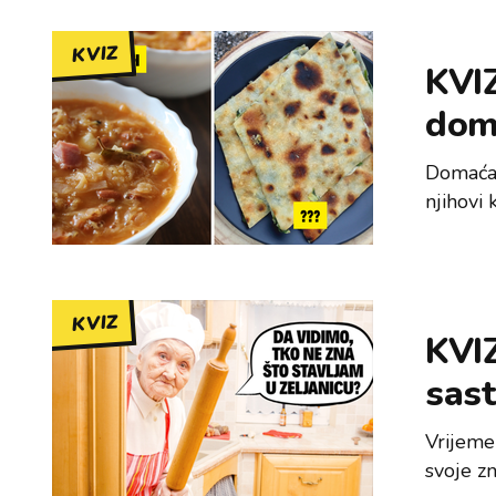
KVIZ
KVIZ
doma
Domaća j
njihovi 
KVIZ
KVIZ
sast
Vrijeme 
svoje z