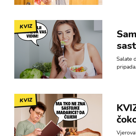
KVIZ
Samo
sast
Salate 
pripada.
KVIZ
KVIZ
čoko
Vjerova