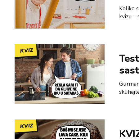
Koliko 
kvizu - 
KVIZ
Test
sas
Gurmani,
skuhajte
KVIZ
KVIZ