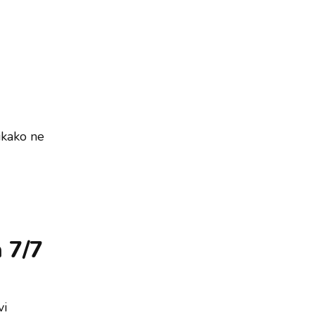
ikako ne
h 7/7
vi