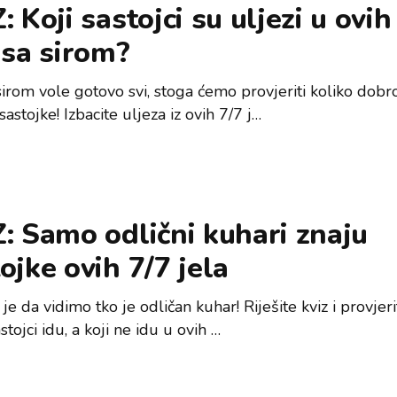
: Koji sastojci su uljezi u ovih
 sa sirom?
sirom vole gotovo svi, stoga ćemo provjeriti koliko dobr
sastojke! Izbacite uljeza iz ovih 7/7 j…
: Samo odlični kuhari znaju
ojke ovih 7/7 jela
je da vidimo tko je odličan kuhar! Riješite kviz i provjer
sastojci idu, a koji ne idu u ovih …