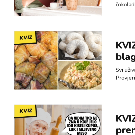
čokoladn
KVIZ
KVIZ
blag
Svi uživ
Provjeri
KVIZ
KVIZ
pre