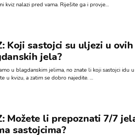
i kviz nalazi pred vama. Riješite ga i provje…
: Koji sastojci su uljezi u ovih
danskih jela?
amo u blagdanskim jelima, no znate li koji sastojci idu u
te u kvizu, a zatim se dobro najedite. …
: Možete li prepoznati 7/7 jel
ma sastojcima?