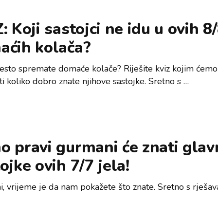
: Koji sastojci ne idu u ovih 8
aćih kolača?
često spremate domaće kolače? Riješite kviz kojim ćemo
ti koliko dobro znate njihove sastojke. Sretno s …
 pravi gurmani će znati glav
ojke ovih 7/7 jela!
, vrijeme je da nam pokažete što znate. Sretno s rješa