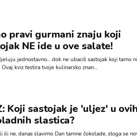
 pravi gurmani znaju koji
ojak NE ide u ove salate!
djeluju jednostavno… dok ne ubaciš sastojak koji tamo n
 Ovaj kviz testira tvoje kulinarsko znan…
: Koji sastojak je 'uljez' u ovi
ladnih slastica?
li ili ne, danas slavimo Dan tamne čokolade, stoga se no