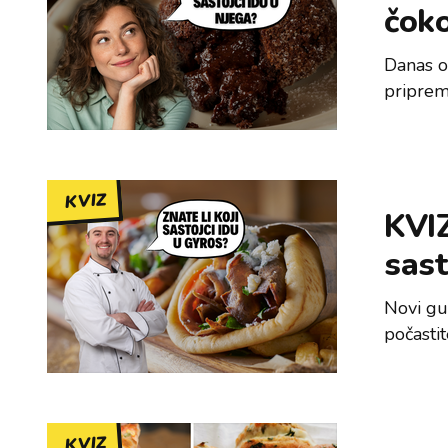
čoko
Danas o
pripremi
KVIZ
KVIZ
sast
Novi gur
počasti
KVIZ