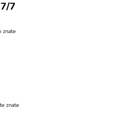
 7/7
o znate
ite znate