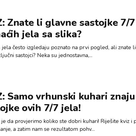
: Znate li glavne sastojke 7/7
ćih jela sa slika?
ela često izgledaju poznato na prvi pogled, ali znate li
ključni sastojci? Neka su jednostavna,…
: Samo vrhunski kuhari znaju
ojke ovih 7/7 jela!
je da provjerimo koliko ste dobri kuhari! Riješite kviz i 
nanje, a zatim nam se rezultatom pohv…