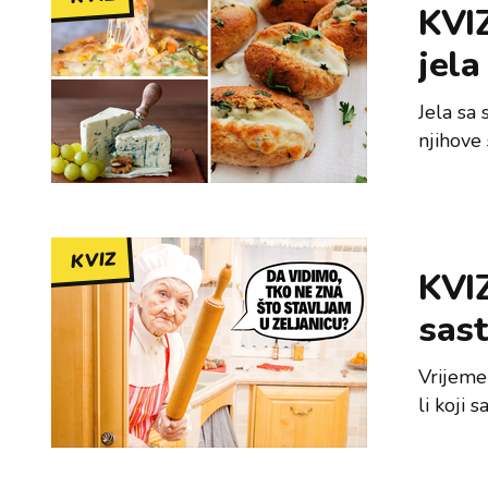
KVIZ
jela
Jela sa 
njihove 
KVIZ
KVIZ
sast
Vrijeme 
li koji 