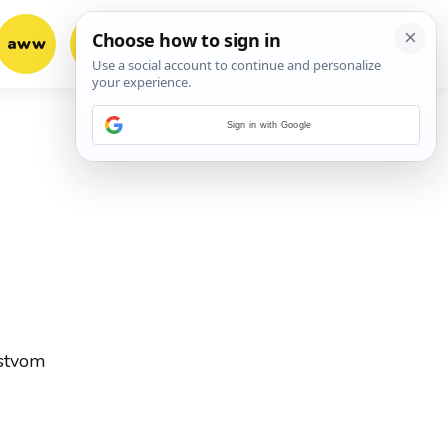
aww
vrh!
woot?!
Sign in with Google
jstvom