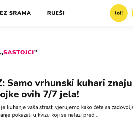
EZ SRAMA
RIJEŠI
lol!
„
SASTOJCI
”
: Samo vrhunski kuhari znaju
ojke ovih 7/7 jela!
 je kuhanje vaša strast, vjerujemo kako ćete sa zadovol
anje pokazati u kvizu koji se nalazi pred …