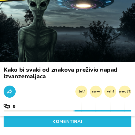
Kako bi svaki od znakova preživio napad
izvanzemaljaca
lol!
aww
vrh!
woot?!
0
KOMENTIRAJ