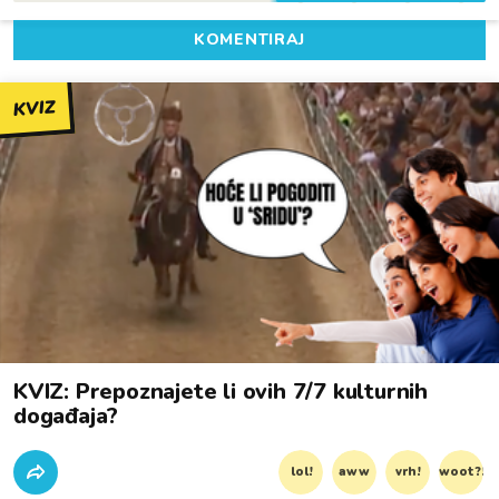
KOMENTIRAJ
KVIZ
KVIZ: Prepoznajete li ovih 7/7 kulturnih
događaja?
lol!
aww
vrh!
woot?!