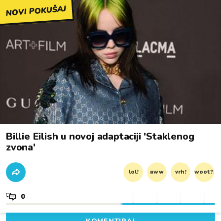
NOVI POKUŠAJ
Billie Eilish u novoj adaptaciji 'Staklenog
zvona'
lol!
aww
vrh!
woot?!
0