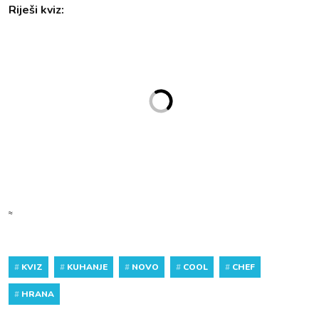
Riješi kviz:
≈
#
KVIZ
#
KUHANJE
#
NOVO
#
COOL
#
CHEF
#
HRANA