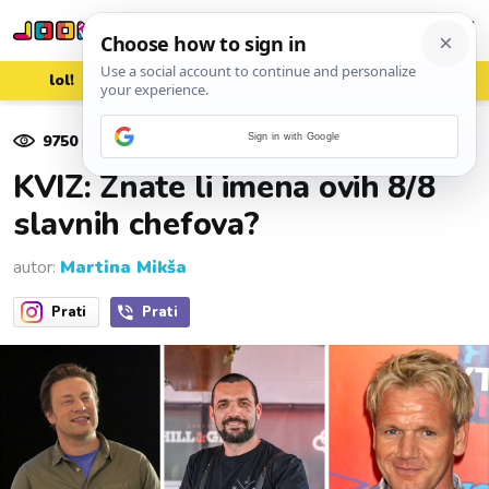
lol!
aww
vrh!
woot?!
9750
pregleda
Sign in with Google
15. travnja 2022.
KVIZ: Znate li imena ovih 8/8
slavnih chefova?
autor:
Martina Mikša
Prati
Prati