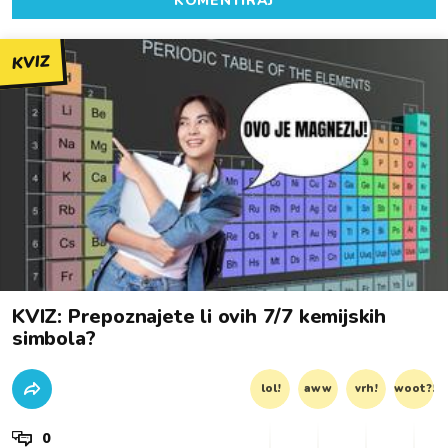
KOMENTIRAJ
KVIZ
KVIZ: Prepoznajete li ovih 7/7 kemijskih
simbola?
lol!
aww
vrh!
woot?!
0