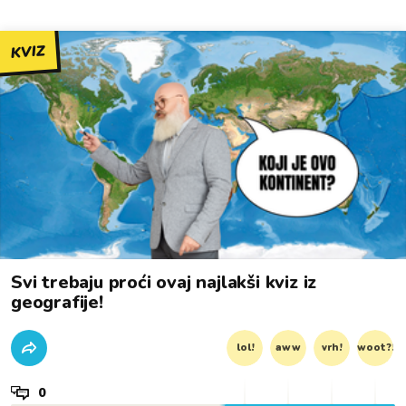
KVIZ
Svi trebaju proći ovaj najlakši kviz iz
geografije!
lol!
aww
vrh!
woot?!
0