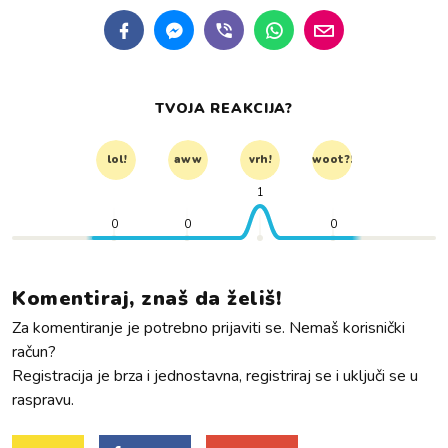
TVOJA REAKCIJA?
lol!
aww
vrh!
woot?!
1
0
0
0
Komentiraj, znaš da želiš!
Za komentiranje je potrebno prijaviti se. Nemaš korisnički
račun?
Registracija je brza i jednostavna, registriraj se i uključi se u
raspravu.