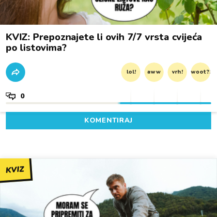
KVIZ: Prepoznajete li ovih 7/7 vrsta cvijeća
po listovima?
lol!
aww
vrh!
woot?!
0
KOMENTIRAJ
KVIZ