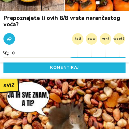
Prepoznajete li ovih 8/8 vrsta narančastog
voća?
lol!
aww
vrh!
woot?!
0
KOMENTIRAJ
KVIZ