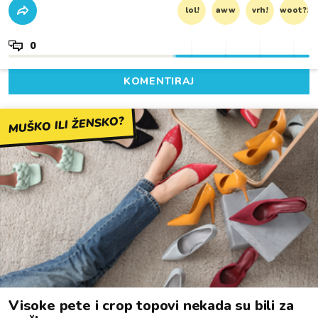
lol!
aww
vrh!
woot?!
0
KOMENTIRAJ
MUŠKO ILI ŽENSKO?
Visoke pete i crop topovi nekada su bili za