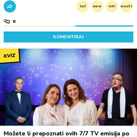
lol!
aww
vrh!
woot?!
0
KOMENTIRAJ
KVIZ
Možete li prepoznati ovih 7/7 TV emisija po