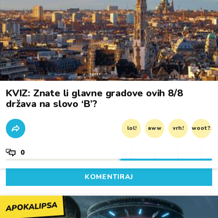
KVIZ: Znate li glavne gradove ovih 8/8
država na slovo ‘B’?
lol!
aww
vrh!
woot?!
0
KOMENTIRAJ
APOKALIPSA