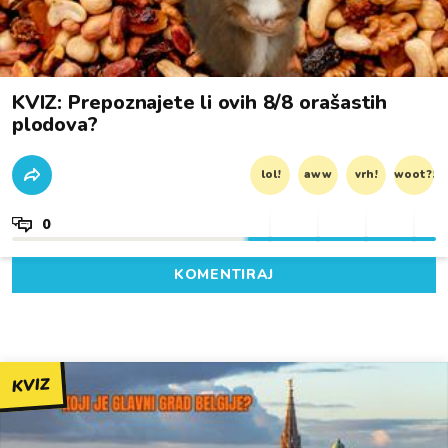
KVIZ: Prepoznajete li ovih 8/8 orašastih
plodova?
lol!
aww
vrh!
woot?!
0
KOMENTIRAJ
KVIZ