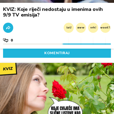
KVIZ: Koje riječi nedostaju u imenima ovih
9/9 TV emisija?
lol!
aww
vrh!
woot?!
0
KOMENTIRAJ
KVIZ