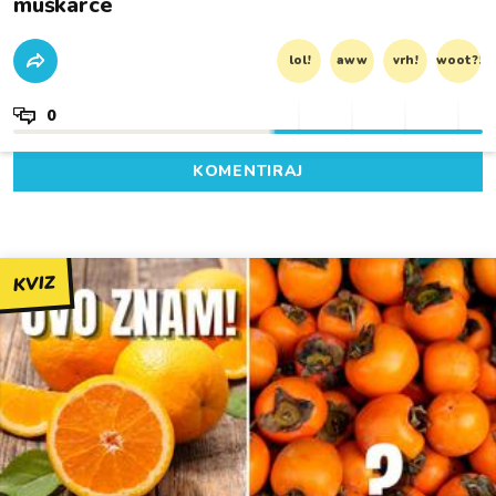
muškarce
lol!
aww
vrh!
woot?!
0
KOMENTIRAJ
KVIZ