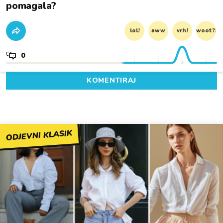
pomagala?
lol!
aww
vrh!
woot?!
0
KOMENTIRAJ
ODJEVNI KLASIK