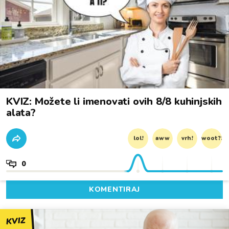
KVIZ: Možete li imenovati ovih 8/8 kuhinjskih
alata?
lol!
aww
vrh!
woot?!
0
KOMENTIRAJ
KVIZ