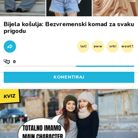
Bijela košulja: Bezvremenski komad za svaku
prigodu
lol!
aww
vrh!
woot?!
0
KOMENTIRAJ
KVIZ