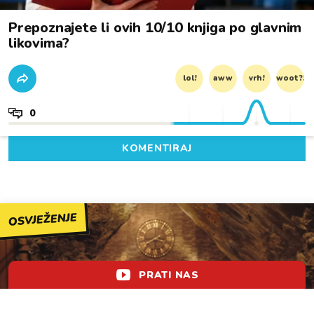
Prepoznajete li ovih 10/10 knjiga po glavnim
likovima?
lol!
aww
vrh!
woot?!
0
KOMENTIRAJ
OSVJEŽENJE
PRATI NAS