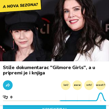
A NOVA SEZONA?
Stiže dokumentarac "Gilmore Girls", a u
pripremi je i knjiga
lol!
aww
vrh!
woot?!
0