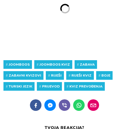
#
JOOMBOOS
#
JOOMBOOS KVIZ
#
ZABAVA
#
ZABAVNI KVIZOVI
#
RIJEŠI
#
RIJEŠI KVIZ
#
BOJE
#
TURSKI JEZIK
#
PRIJEVOD
#
KVIZ PREVOĐENJA
TVOJA REAKCIJA?