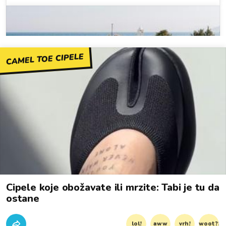
CAMEL TOE CIPELE
Cipele koje obožavate ili mrzite: Tabi je tu da
ostane
lol!
aww
vrh!
woot?!