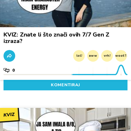
KVIZ: Znate li što znači ovih 7/7 Gen Z
izraza?
lol!
aww
vrh!
woot?!
0
KOMENTIRAJ
KVIZ