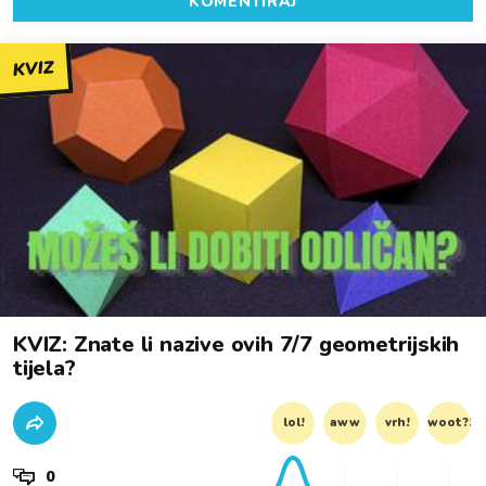
KOMENTIRAJ
KVIZ
KVIZ: Znate li nazive ovih 7/7 geometrijskih
tijela?
lol!
aww
vrh!
woot?!
0