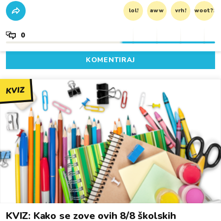
lol!
aww
vrh!
woot?!
0
KOMENTIRAJ
KVIZ
KVIZ: Kako se zove ovih 8/8 školskih