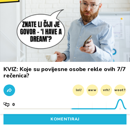
KVIZ: Koje su povijesne osobe rekle ovih 7/7
rečenica?
lol!
aww
vrh!
woot?!
0
KOMENTIRAJ