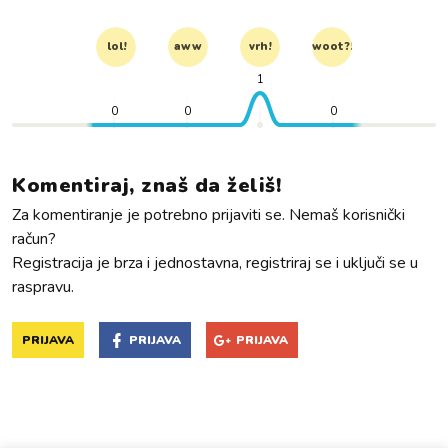
lol!
aww
vrh!
woot?!
1
0
0
0
Komentiraj, znaš da želiš!
Za komentiranje je potrebno prijaviti se. Nemaš korisnički
račun?
Registracija je brza i jednostavna, registriraj se i uključi se u
raspravu.
PRIJAVA
PRIJAVA
PRIJAVA