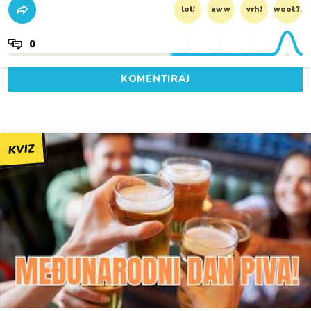
lol!
aww
vrh!
woot?!
0
KOMENTIRAJ
KVIZ