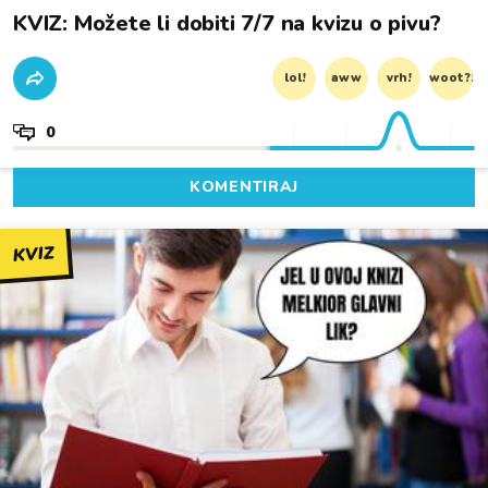
KVIZ: Možete li dobiti 7/7 na kvizu o pivu?
lol!
aww
vrh!
woot?!
0
KOMENTIRAJ
KVIZ