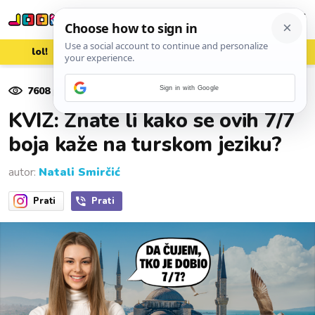
lol!
aww
vrh!
woot?!
7608
pregleda
Sign in with Google
20. lipnja 2025.
KVIZ: Znate li kako se ovih 7/7
boja kaže na turskom jeziku?
autor:
Natali Smirčić
Prati
Prati