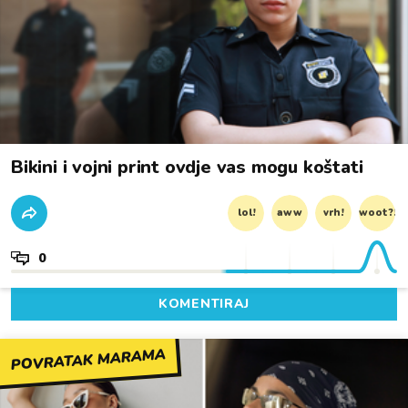
Bikini i vojni print ovdje vas mogu koštati
lol!
aww
vrh!
woot?!
0
KOMENTIRAJ
POVRATAK MARAMA