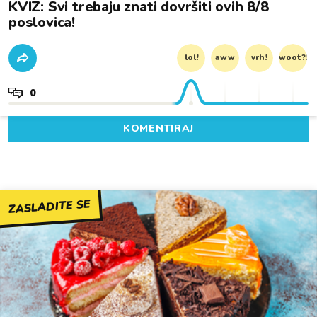
KVIZ: Svi trebaju znati dovršiti ovih 8/8
poslovica!
lol!
aww
vrh!
woot?!
0
KOMENTIRAJ
ZASLADITE SE