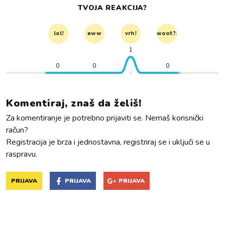
TVOJA REAKCIJA?
lol!
aww
vrh!
woot?!
1
0
0
0
Komentiraj, znaš da želiš!
Za komentiranje je potrebno prijaviti se. Nemaš korisnički
račun?
Registracija je brza i jednostavna, registriraj se i uključi se u
raspravu.
PRIJAVA
PRIJAVA
PRIJAVA