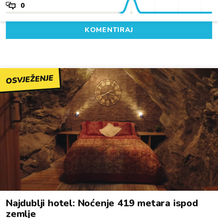
0
KOMENTIRAJ
OSVJEŽENJE
Najdublji hotel: Noćenje 419 metara ispod
zemlje