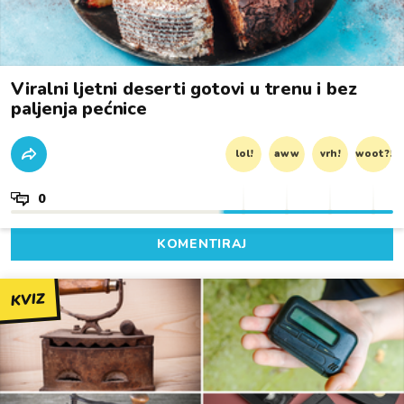
Viralni ljetni deserti gotovi u trenu i bez
paljenja pećnice
lol!
aww
vrh!
woot?!
0
KOMENTIRAJ
KVIZ