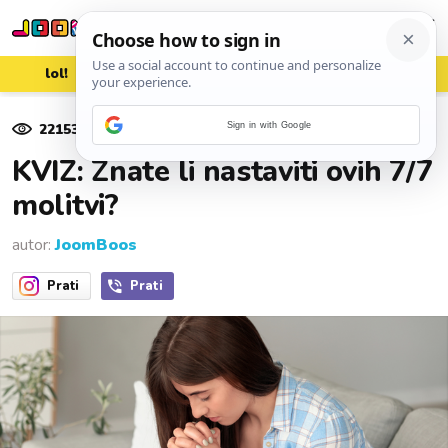
lol!
aww
vrh!
woot?!
22153
pregleda
Sign in with Google
29. prosinca 2024.
KVIZ: Znate li nastaviti ovih 7/7
molitvi?
autor:
JoomBoos
Prati
Prati