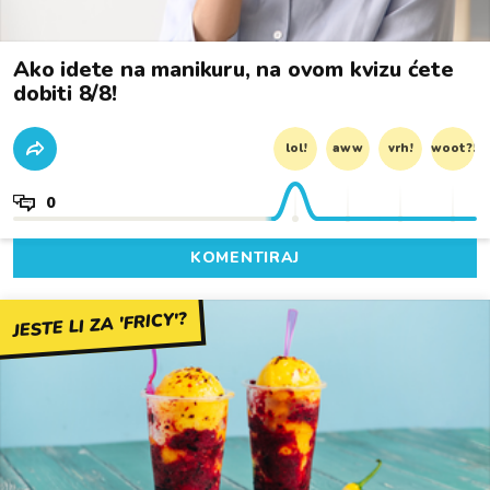
Ako idete na manikuru, na ovom kvizu ćete
dobiti 8/8!
lol!
aww
vrh!
woot?!
0
KOMENTIRAJ
JESTE LI ZA 'FRICY'?