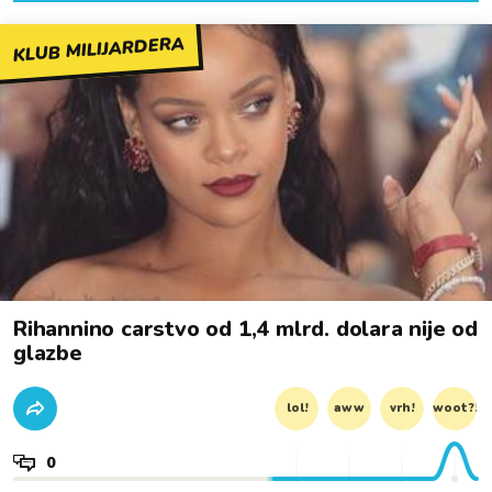
KLUB MILIJARDERA
Rihannino carstvo od 1,4 mlrd. dolara nije od
glazbe
lol!
aww
vrh!
woot?!
0