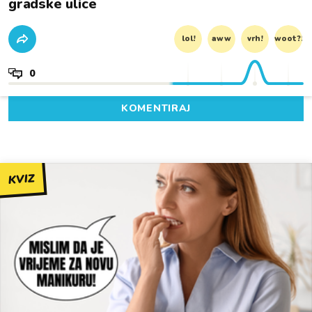
gradske ulice
lol!
aww
vrh!
woot?!
0
KOMENTIRAJ
KVIZ