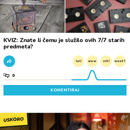
KVIZ: Znate li čemu je služilo ovih 7/7 starih
predmeta?
lol!
aww
vrh!
woot?!
0
KOMENTIRAJ
USKORO