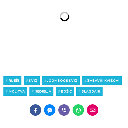
#
RIJEŠI
#
KVIZ
#
JOOMBOOS KVIZ
#
ZABAVNI KVIZOVI
#
MOLITVA
#
NEDJELJA
#
BOŽIĆ
#
BLAGDANI