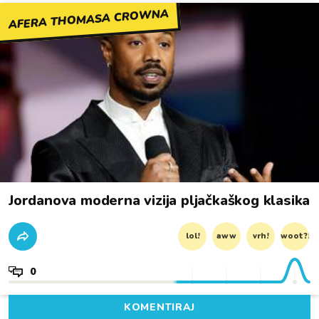
AFERA THOMASA CROWNA
Jordanova moderna vizija pljačkaškog klasika
lol!
aww
vrh!
woot?!
0
KOMENTIRAJ