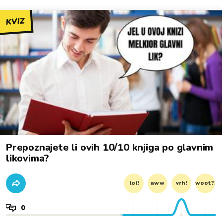
KVIZ
Prepoznajete li ovih 10/10 knjiga po glavnim
likovima?
lol!
aww
vrh!
woot?!
0