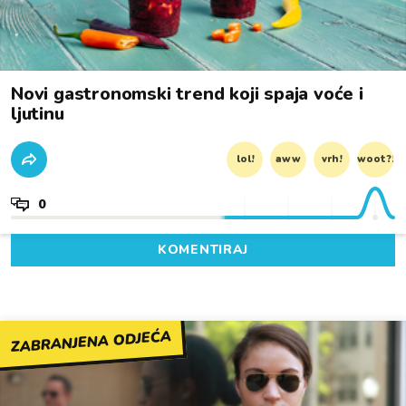
Novi gastronomski trend koji spaja voće i
ljutinu
lol!
aww
vrh!
woot?!
0
KOMENTIRAJ
ZABRANJENA ODJEĆA