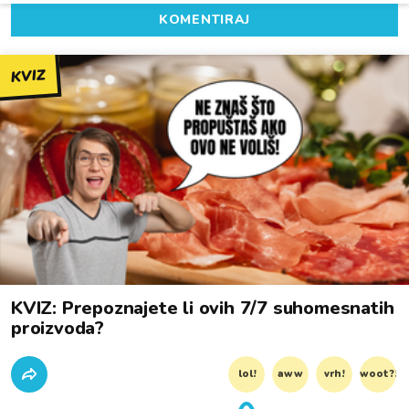
KOMENTIRAJ
KVIZ
KVIZ: Prepoznajete li ovih 7/7 suhomesnatih
proizvoda?
lol!
aww
vrh!
woot?!