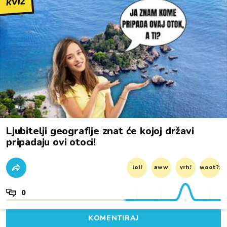
KVIZ
Ljubitelji geografije znat će kojoj državi
pripadaju ovi otoci!
lol!
aww
vrh!
woot?!
0
KOMENTIRAJ