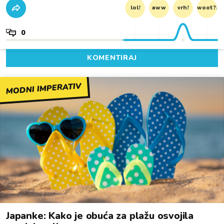
lol!
aww
vrh!
woot?!
0
KOMENTIRAJ
MODNI IMPERATIV
Japanke: Kako je obuća za plažu osvojila