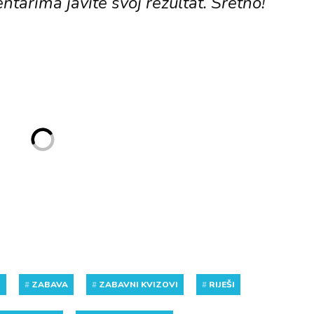
ntarima javite svoj rezultat. Sretno!
Z
#
ZABAVA
#
ZABAVNI KVIZOVI
#
RIJEŠI