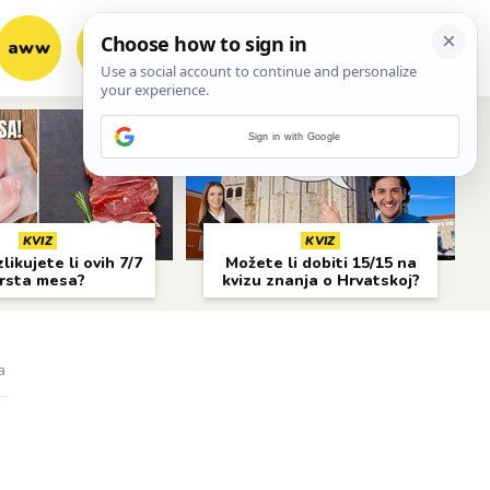
aww
vrh!
woot?!
Sign in with Google
KVIZ
KVIZ
likujete li ovih 7/7
Možete li dobiti 15/15 na
rsta mesa?
kvizu znanja o Hrvatskoj?
a