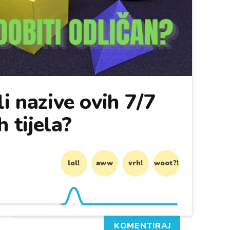
i nazive ovih 7/7
 tijela?
lol!
aww
vrh!
woot?!
KOMENTIRAJ