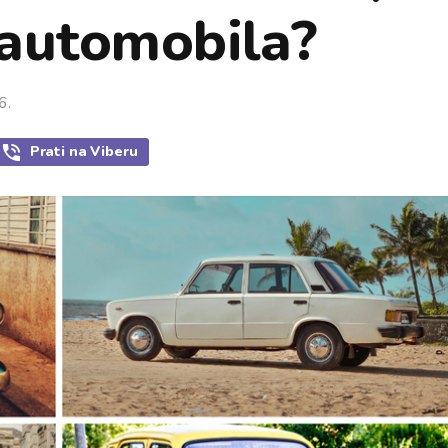
 automobila?
6.
Prati
na Viberu