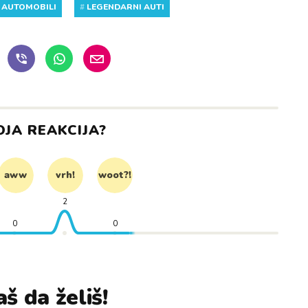
#
AUTOMOBILI
#
LEGENDARNI AUTI
OJA REAKCIJA?
aww
vrh!
woot?!
2
0
0
š da želiš!