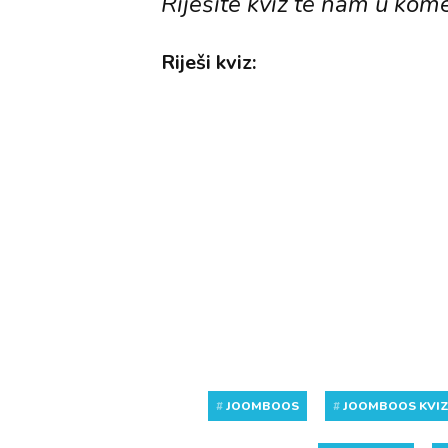
Riješite kviz te nam u kome
Riješi kviz:
#
JOOMBOOS
#
JOOMBOOS KVI