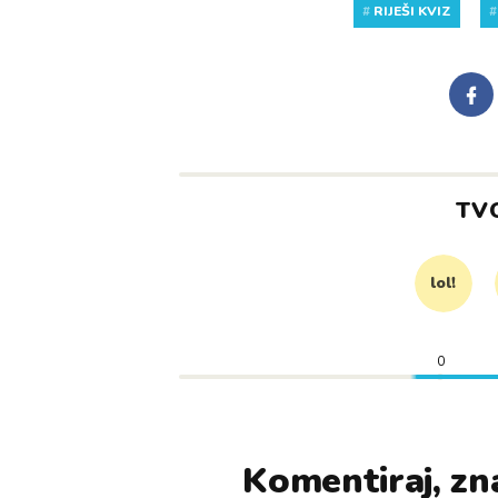
#
RIJEŠI KVIZ
TV
lol!
0
Komentiraj, zna