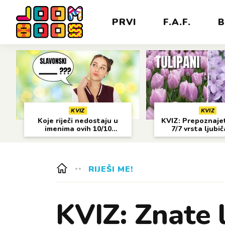
PRVI
F.A.F.
B
KVIZ
KVIZ
Koje riječi nedostaju u
KVIZ: Prepoznajet
imenima ovih 10/10
7/7 vrsta ljubi
gradova?
cvijeća?
RIJEŠI ME!
KVIZ: Znate l