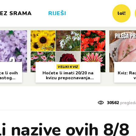
EZ SRAMA
RIJEŠI
lol!
VELIKI KVIZ
e li ovih
Hoćete li imati 20/20 na
Kviz: Raz
častog
kvizu prepoznavanja
v
cvijeća?
30562
pregled
i nazive ovih 8/8