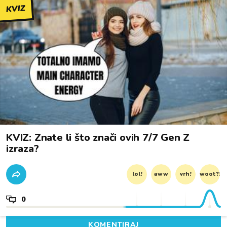
KVIZ
KVIZ: Znate li što znači ovih 7/7 Gen Z
izraza?
lol!
aww
vrh!
woot?!
0
KOMENTIRAJ