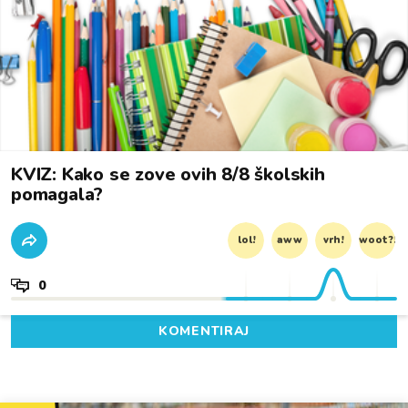
KVIZ: Kako se zove ovih 8/8 školskih
pomagala?
lol!
aww
vrh!
woot?!
0
KOMENTIRAJ