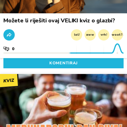
Možete li riješiti ovaj VELIKI kviz o glazbi?
lol!
aww
vrh!
woot?!
0
KOMENTIRAJ
KVIZ