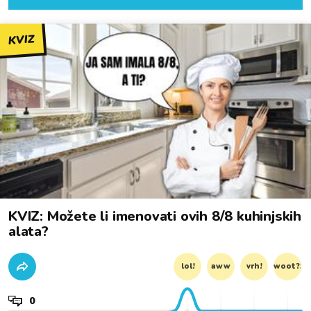
KVIZ
KVIZ: Možete li imenovati ovih 8/8 kuhinjskih
alata?
lol!
aww
vrh!
woot?!
0