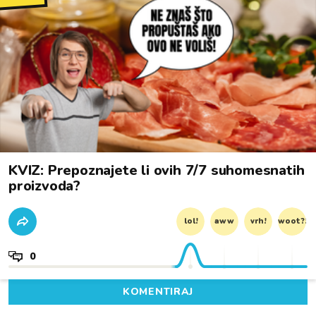
KVIZ: Prepoznajete li ovih 7/7 suhomesnatih
proizvoda?
lol!
aww
vrh!
woot?!
0
KOMENTIRAJ