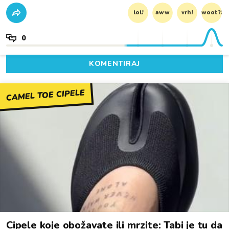
lol!
aww
vrh!
woot?!
0
KOMENTIRAJ
CAMEL TOE CIPELE
Cipele koje obožavate ili mrzite: Tabi je tu da