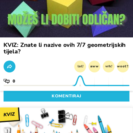
KVIZ: Znate li nazive ovih 7/7 geometrijskih
tijela?
lol!
aww
vrh!
woot?!
0
KOMENTIRAJ
KVIZ