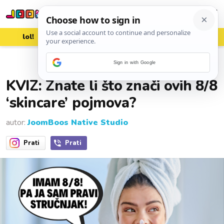
lol!
aww
vrh!
woot?!
Sign in with Google
06. ožujka 2023.
KVIZ: Znate li što znači ovih 8/8
‘skincare’ pojmova?
autor:
JoomBoos Native Studio
Prati
Prati