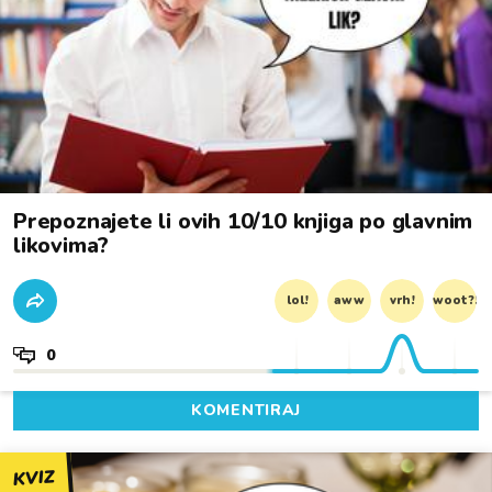
Prepoznajete li ovih 10/10 knjiga po glavnim
likovima?
lol!
aww
vrh!
woot?!
0
KOMENTIRAJ
KVIZ