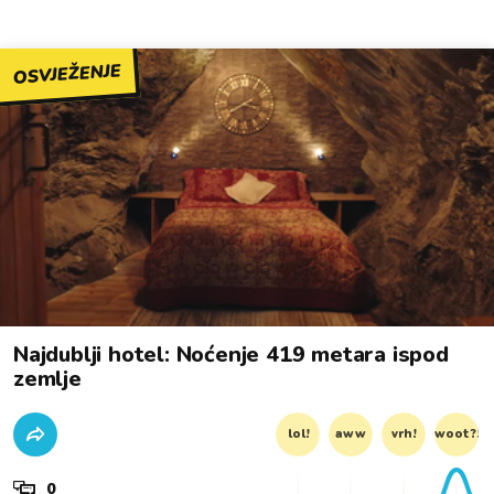
OSVJEŽENJE
Najdublji hotel: Noćenje 419 metara ispod
zemlje
lol!
aww
vrh!
woot?!
0