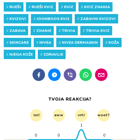
#
RIJEŠI
#
RIJEŠI KVIZ
#
KVIZ
#
KVIZ ZNANJA
#
KVIZOVI
#
JOOMBOOS KVIZ
#
ZABAVNI KVIZOVI
#
ZABAVA
#
ZNANJE
#
TRIVIA
#
TRIVIA KVIZ
#
SKINCARE
#
NIVEA
#
NIVEA DERMASKIN
#
KOŽA
#
NJEGA KOŽE
#
ZDRAVLJE
TVOJA REAKCIJA?
lol!
aww
vrh!
woot?!
1
0
0
0