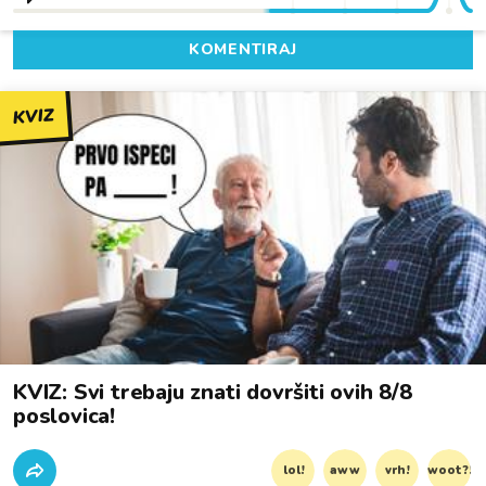
KOMENTIRAJ
KVIZ
KVIZ: Svi trebaju znati dovršiti ovih 8/8
poslovica!
lol!
aww
vrh!
woot?!