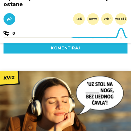
ostane
lol!
aww
vrh!
woot?!
0
KOMENTIRAJ
KVIZ