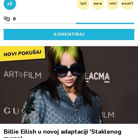
lol!
aww
vrh!
woot?!
0
KOMENTIRAJ
NOVI POKUŠAJ
Billie Eilish u novoj adaptaciji 'Staklenog