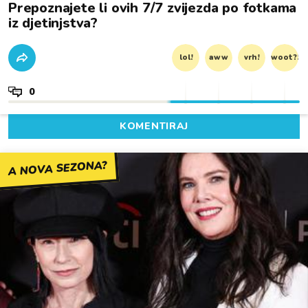
Prepoznajete li ovih 7/7 zvijezda po fotkama
iz djetinjstva?
lol!
aww
vrh!
woot?!
0
KOMENTIRAJ
A NOVA SEZONA?