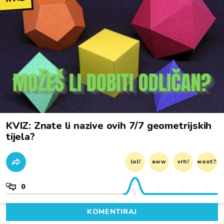
KVIZ: Znate li nazive ovih 7/7 geometrijskih
tijela?
lol!
aww
vrh!
woot?!
0
KOMENTIRAJ