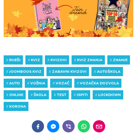
#
RIJEŠI
#
KVIZ
#
KVIZOVI
#
KVIZ ZNANJA
#
ZNANJE
#
JOOMBOOS KVIZ
#
ZABAVNI KVIZOVI
#
AUTOŠKOLA
#
AUTO
#
VOŽNJA
#
VOZAČ
#
VOZAČKA DOZVOLA
#
ONLINE
#
ŠKOLA
#
TEST
#
ISPITI
#
LOCKDOWN
#
KORONA