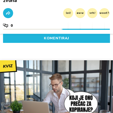
zvona'
lol!
aww
vrh!
woot?!
0
KOMENTIRAJ
KVIZ