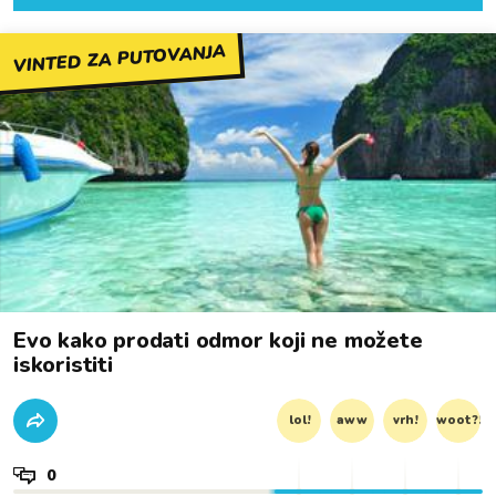
VINTED ZA PUTOVANJA
Evo kako prodati odmor koji ne možete
iskoristiti
lol!
aww
vrh!
woot?!
0