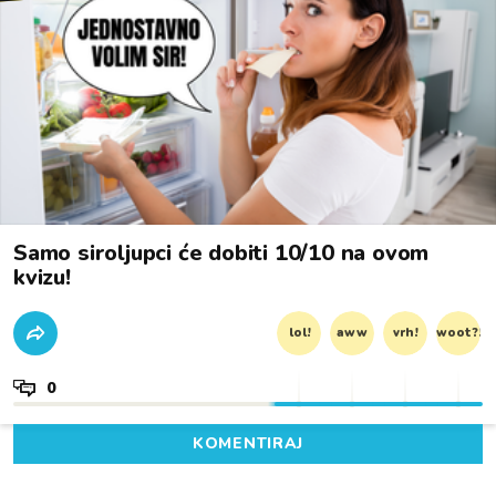
Samo siroljupci će dobiti 10/10 na ovom
kvizu!
lol!
aww
vrh!
woot?!
0
KOMENTIRAJ