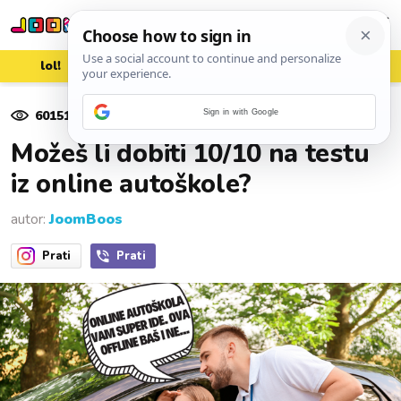
lol!
aww
vrh!
woot?!
60151
pregleda
Sign in with Google
01. prosinca 2020.
Možeš li dobiti 10/10 na testu
iz online autoškole?
autor:
JoomBoos
Prati
Prati