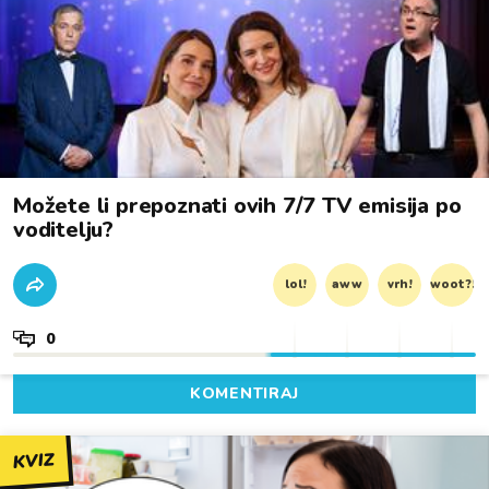
Možete li prepoznati ovih 7/7 TV emisija po
voditelju?
lol!
aww
vrh!
woot?!
0
KOMENTIRAJ
KVIZ