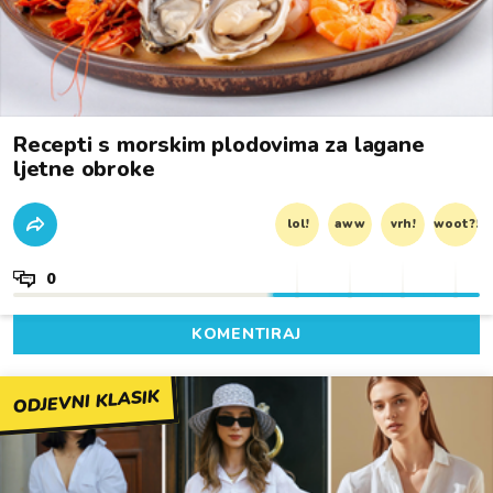
Recepti s morskim plodovima za lagane
ljetne obroke
lol!
aww
vrh!
woot?!
0
KOMENTIRAJ
ODJEVNI KLASIK