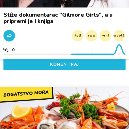
Stiže dokumentarac "Gilmore Girls", a u
pripremi je i knjiga
lol!
aww
vrh!
woot?!
0
KOMENTIRAJ
BOGATSTVO MORA