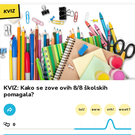
KVIZ
KVIZ: Kako se zove ovih 8/8 školskih
pomagala?
lol!
aww
vrh!
woot?!
0