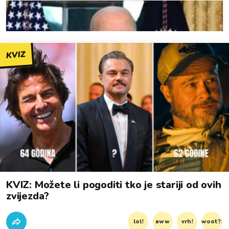
KVIZ
KVIZ: Možete li pogoditi tko je stariji od ovih
zvijezda?
lol!
aww
vrh!
woot?!