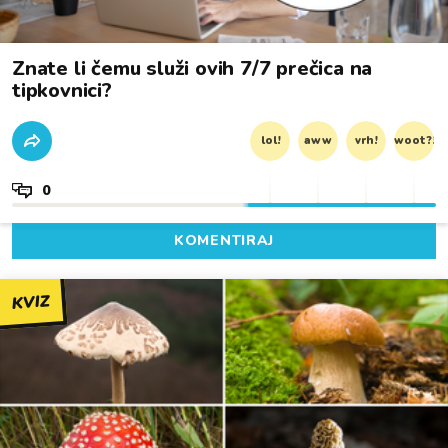
Znate li čemu služi ovih 7/7 prečica na
tipkovnici?
lol!
aww
vrh!
woot?!
0
KOMENTIRAJ
KVIZ