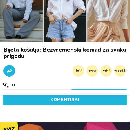
Bijela košulja: Bezvremenski komad za svaku
prigodu
lol!
aww
vrh!
woot?!
0
KOMENTIRAJ
KVIZ