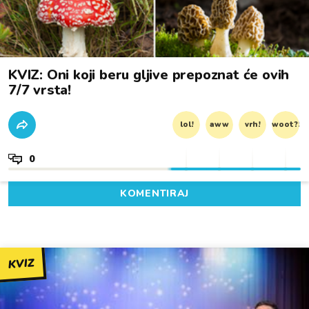
KVIZ: Oni koji beru gljive prepoznat će ovih
7/7 vrsta!
lol!
aww
vrh!
woot?!
0
KOMENTIRAJ
KVIZ