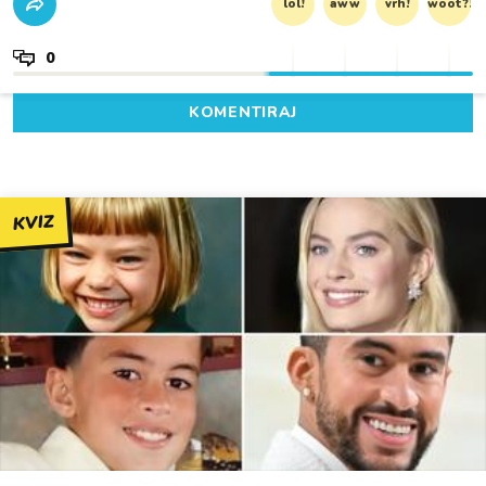
lol!
aww
vrh!
woot?!
0
KOMENTIRAJ
KVIZ