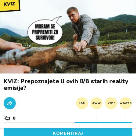
KVIZ
KVIZ: Prepoznajete li ovih 8/8 starih reality
emisija?
lol!
aww
vrh!
woot?!
0
KOMENTIRAJ