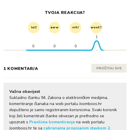
TVOJA REAKCIJA?
lol!
aww
vrh!
woot?!
1
0
0
0
1 KOMENTAR/A
PROČITAJ SVE
Važna obavijest
Sukladno članku 94. Zakona o elektroničkim medijima,
komentiranje članaka na web portalu Joomboos.hr
dopušteno je samo registriranim korisnicima. Svaki korisnik
koji želi komentirati članke obvezan je prethodno se
upoznati s
Pravilima komentiranja
na web portalu
Joomboos.hr te sa
zabranama propisanim stavkom 2.