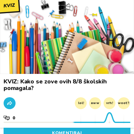
KVIZ
KVIZ: Kako se zove ovih 8/8 školskih
pomagala?
lol!
aww
vrh!
woot?!
0
KOMENTIRAJ