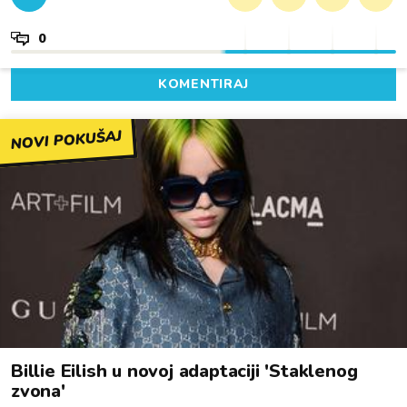
0
KOMENTIRAJ
NOVI POKUŠAJ
Billie Eilish u novoj adaptaciji 'Staklenog
zvona'