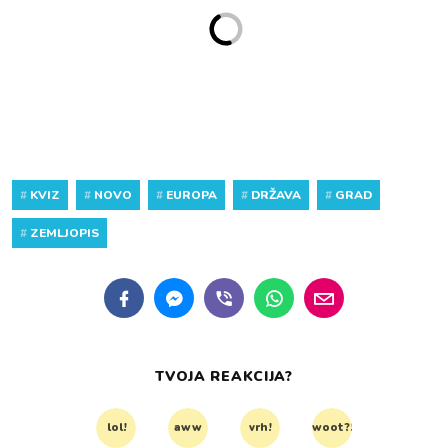
#
KVIZ
#
NOVO
#
EUROPA
#
DRŽAVA
#
GRAD
#
ZEMLJOPIS
TVOJA REAKCIJA?
lol!
aww
vrh!
woot?!