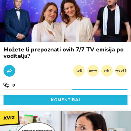
Možete li prepoznati ovih 7/7 TV emisija po
voditelju?
lol!
aww
vrh!
woot?!
0
KOMENTIRAJ
KVIZ