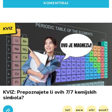
KOMENTIRAJ
KVIZ
KVIZ: Prepoznajete li ovih 7/7 kemijskih
simbola?
lol!
aww
vrh!
woot?!