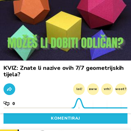
KVIZ: Znate li nazive ovih 7/7 geometrijskih
tijela?
lol!
aww
vrh!
woot?!
0
KOMENTIRAJ