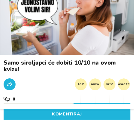
Samo siroljupci će dobiti 10/10 na ovom
kvizu!
lol!
aww
vrh!
woot?!
0
KOMENTIRAJ