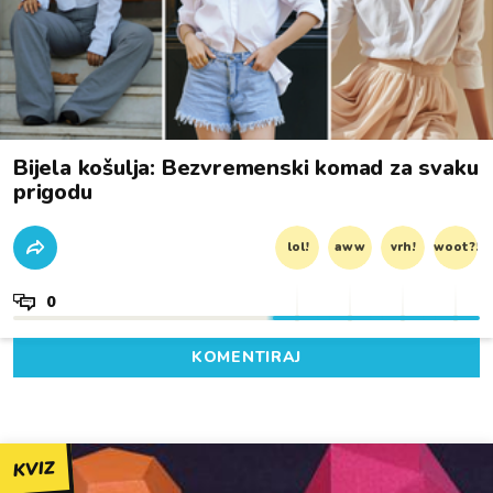
Bijela košulja: Bezvremenski komad za svaku
prigodu
lol!
aww
vrh!
woot?!
0
KOMENTIRAJ
KVIZ