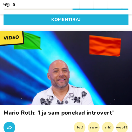
0
KOMENTIRAJ
VIDEO
Mario Roth: 'I ja sam ponekad introvert'
lol!
aww
vrh!
woot?!