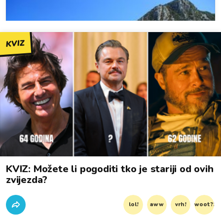
KVIZ
KVIZ: Možete li pogoditi tko je stariji od ovih
zvijezda?
lol!
aww
vrh!
woot?!