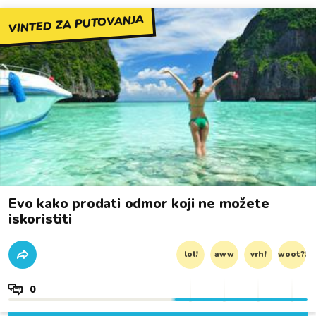
VINTED ZA PUTOVANJA
Evo kako prodati odmor koji ne možete
iskoristiti
lol!
aww
vrh!
woot?!
0