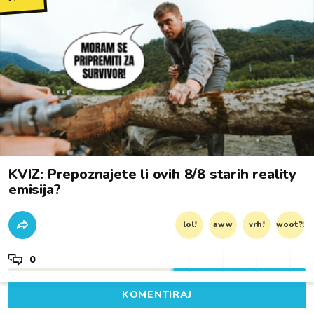
KVIZ: Prepoznajete li ovih 8/8 starih reality
emisija?
lol!
aww
vrh!
woot?!
0
KOMENTIRAJ