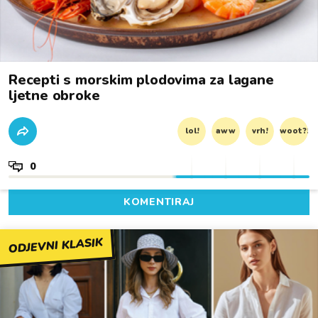
Recepti s morskim plodovima za lagane
ljetne obroke
lol!
aww
vrh!
woot?!
0
KOMENTIRAJ
ODJEVNI KLASIK