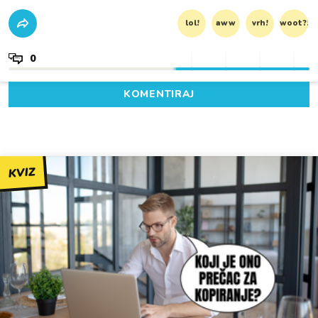
lol!
aww
vrh!
woot?!
0
KOMENTIRAJ
KVIZ