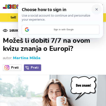
lol!
aww
vrh!
woot?!
16500
pregleda
Sign in with Google
17. siječnja 2021.
Možeš li dobiti 7/7 na ovom
kvizu znanja o Europi?
autor:
Martina Mikša
Prati
Prati