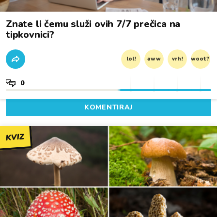
Znate li čemu služi ovih 7/7 prečica na
tipkovnici?
lol!
aww
vrh!
woot?!
0
KOMENTIRAJ
KVIZ