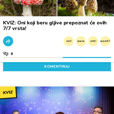
KVIZ: Oni koji beru gljive prepoznat će ovih
7/7 vrsta!
lol!
aww
vrh!
woot?!
0
KOMENTIRAJ
KVIZ