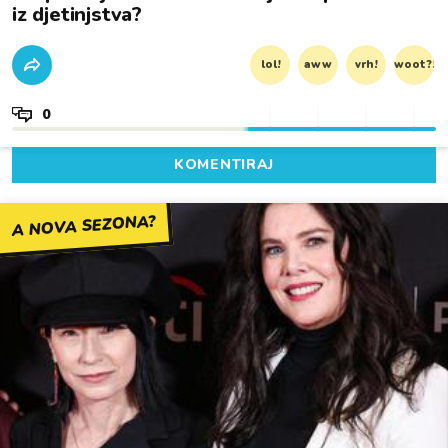
iz djetinjstva?
lol!
aww
vrh!
woot?!
0
KOMENTIRAJ
A NOVA SEZONA?