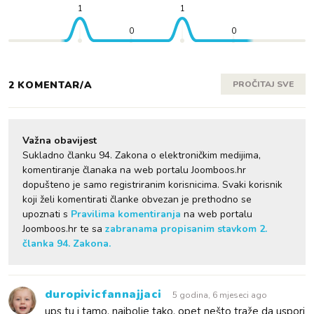
1
1
0
0
2 KOMENTAR/A
PROČITAJ SVE
Važna obavijest
Sukladno članku 94. Zakona o elektroničkim medijima,
komentiranje članaka na web portalu Joomboos.hr
dopušteno je samo registriranim korisnicima. Svaki korisnik
koji želi komentirati članke obvezan je prethodno se
upoznati s
Pravilima komentiranja
na web portalu
Joomboos.hr te sa
zabranama propisanim stavkom 2.
članka 94. Zakona.
duropivicfannajjaci
5 godina, 6 mjeseci ago
ups tu i tamo, najbolje tako. opet nešto traže da uspori