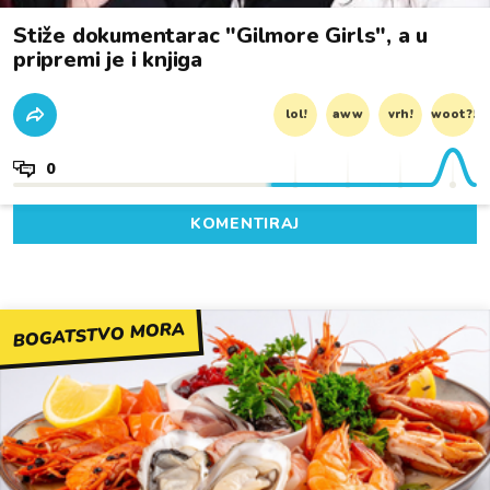
Stiže dokumentarac "Gilmore Girls", a u
pripremi je i knjiga
lol!
aww
vrh!
woot?!
0
KOMENTIRAJ
BOGATSTVO MORA