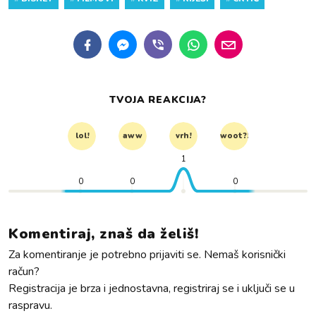
TVOJA REAKCIJA?
lol!
aww
vrh!
woot?!
1
0
0
0
Komentiraj, znaš da želiš!
Za komentiranje je potrebno prijaviti se. Nemaš korisnički
račun?
Registracija je brza i jednostavna, registriraj se i uključi se u
raspravu.