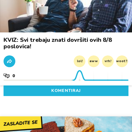
KVIZ: Svi trebaju znati dovršiti ovih 8/8
poslovica!
lol!
aww
vrh!
woot?!
0
KOMENTIRAJ
ZASLADITE SE