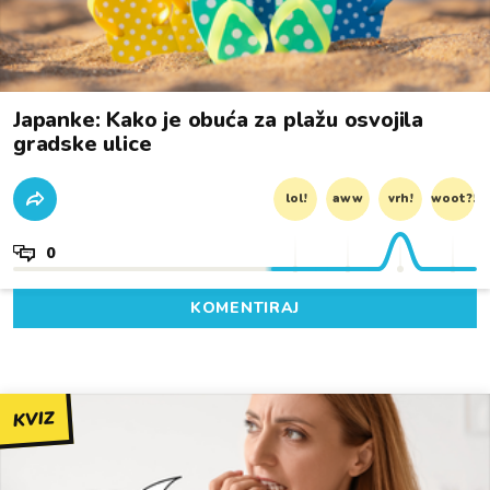
Japanke: Kako je obuća za plažu osvojila
gradske ulice
lol!
aww
vrh!
woot?!
0
KOMENTIRAJ
KVIZ