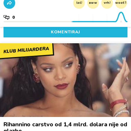
lol!
aww
vrh!
woot?!
0
KOMENTIRAJ
KLUB MILIJARDERA
Rihannino carstvo od 1,4 mlrd. dolara nije od
glazbe