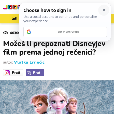
lol!
aww
vrh!
woot?!
40300
pregleda
Sign in with Google
27. siječnja 2020.
Možeš li prepoznati Disneyjev
film prema jednoj rečenici?
autor:
Vlatka Ernečić
Prati
Prati