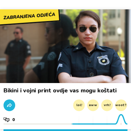
ZABRANJENA ODJEĆA
Bikini i vojni print ovdje vas mogu koštati
lol!
aww
vrh!
woot?!
0