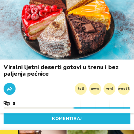
Viralni ljetni deserti gotovi u trenu i bez
paljenja pećnice
lol!
aww
vrh!
woot?!
0
KOMENTIRAJ