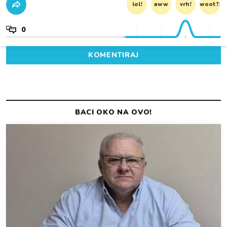
lol!
aww
vrh!
woot?!
0
KOMENTIRAJ