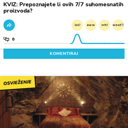
KVIZ: Prepoznajete li ovih 7/7 suhomesnatih
proizvoda?
lol!
aww
vrh!
woot?!
0
KOMENTIRAJ
OSVJEŽENJE