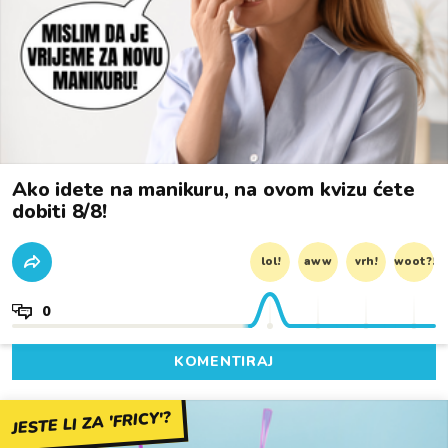
Ako idete na manikuru, na ovom kvizu ćete
dobiti 8/8!
lol!
aww
vrh!
woot?!
0
KOMENTIRAJ
JESTE LI ZA 'FRICY'?