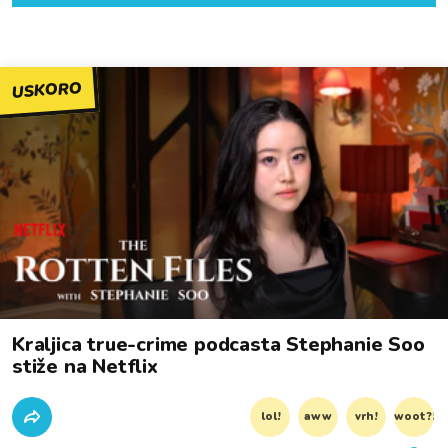
USKORO
Kraljica true-crime podcasta Stephanie Soo
stiže na Netflix
lol!
aww
vrh!
woot?!