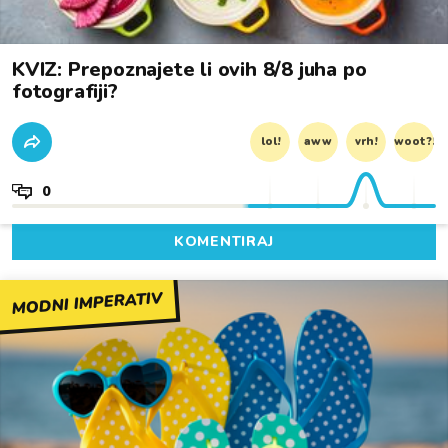
KVIZ: Prepoznajete li ovih 8/8 juha po
fotografiji?
lol!
aww
vrh!
woot?!
0
KOMENTIRAJ
MODNI IMPERATIV