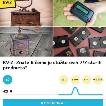
KVIZ
KVIZ: Znate li čemu je služilo ovih 7/7 starih
predmeta?
lol!
aww
vrh!
woot?!
0
KOMENTIRAJ