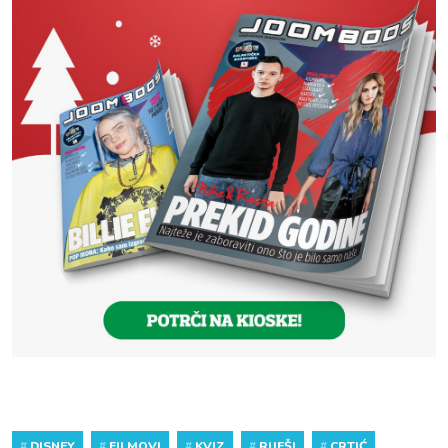
#
DISNEY
#
FILMOVI
#
KVIZ
#
RIJEŠI
#
CRTIĆ