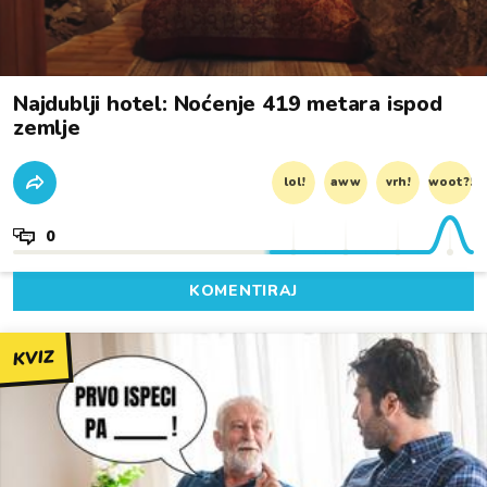
Najdublji hotel: Noćenje 419 metara ispod
zemlje
lol!
aww
vrh!
woot?!
0
KOMENTIRAJ
KVIZ