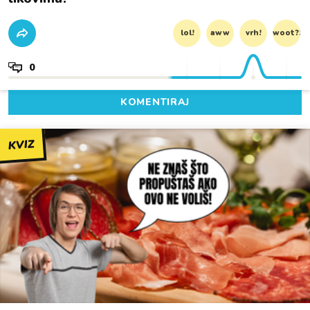
lol!
aww
vrh!
woot?!
0
KOMENTIRAJ
KVIZ