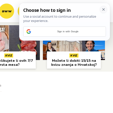
aww
vrh!
woot?!
Sign in with Google
KVIZ
KVIZ
likujete li ovih 7/7
Možete li dobiti 15/15 na
rsta mesa?
kvizu znanja o Hrvatskoj?
a