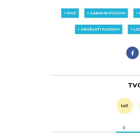
#
KVIZ
#
ZABAVNI KVIZOVI
#
#
ORAŠASTI PLODOVI
#
LJ
TV
lol!
0