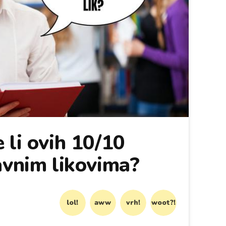
 li ovih 10/10
avnim likovima?
lol!
aww
vrh!
woot?!