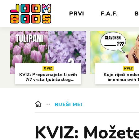
PRVI
F.A.F.
B
KVIZ
KVIZ
KVIZ: Prepoznajete li ovih
Koje riječi nedo
7/7 vrsta ljubičastog
imenima ovih 
cvijeća?
gradova?
RIJEŠI ME!
KVIZ: Možete 