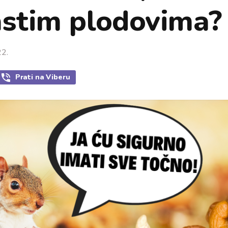
astim plodovima?
22.
Prati
na Viberu