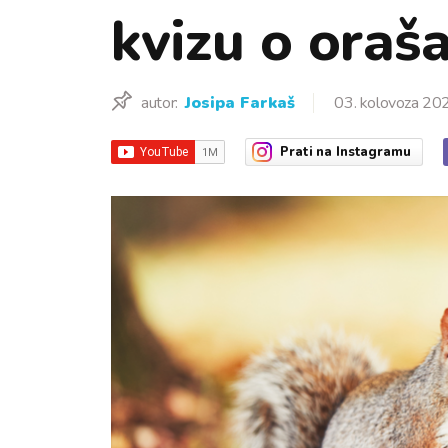
kvizu o oraš
autor:
Josipa Farkaš
03. kolovoza 20
Prati
na Instagramu