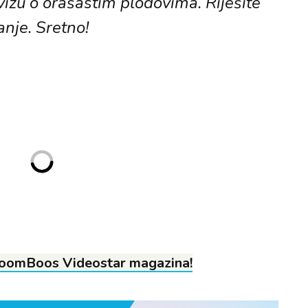
vizu o orašastim plodovima. Riješite
anje. Sretno!
 JoomBoos Videostar magazina!