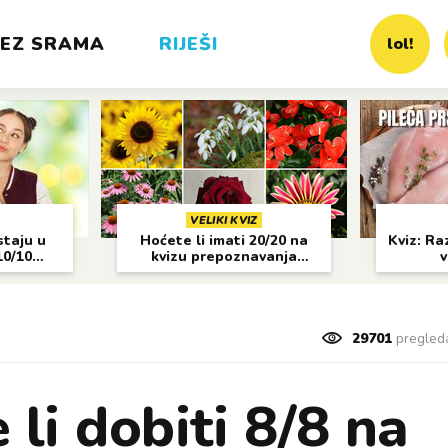
EZ SRAMA
RIJEŠI
lol!
VELIKI KVIZ
staju u
Hoćete li imati 20/20 na
Kviz: Raz
10/10
kvizu prepoznavanja
v
cvijeća?
29701
pregled
li dobiti 8/8 na