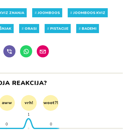
KVIZ ZNANJA
#
JOOMBOOS
#
JOOMBOOS KVIZ
EŠNJAK
#
ORASI
#
PISTACIJE
#
BADEMI
OJA REAKCIJA?
aww
vrh!
woot?!
1
0
0