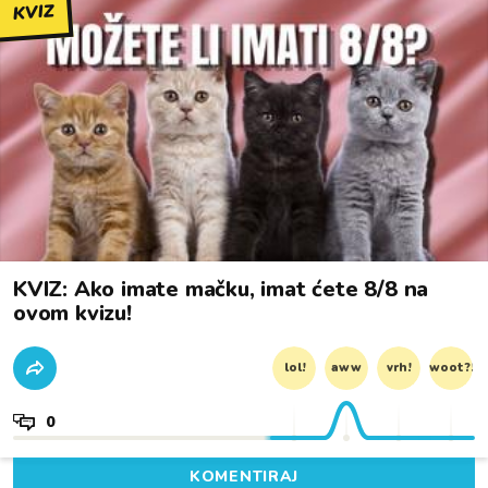
KVIZ
KVIZ: Ako imate mačku, imat ćete 8/8 na
ovom kvizu!
lol!
aww
vrh!
woot?!
0
KOMENTIRAJ