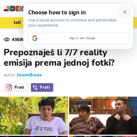
lol!
aww
vrh!
woot?!
43500
pregleda
Sign in with Google
30. rujna 2020.
Prepoznaješ li 7/7 reality
emisija prema jednoj fotki?
autor:
JoomBoos
Prati
Prati