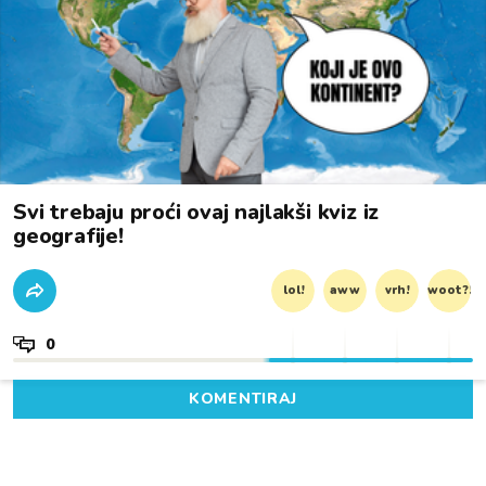
Svi trebaju proći ovaj najlakši kviz iz
geografije!
lol!
aww
vrh!
woot?!
0
KOMENTIRAJ