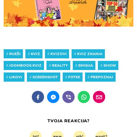
#
RIJEŠI
#
KVIZ
#
KVIZOVI
#
KVIZ ZNANJA
#
JOOMBOOS KVIZ
#
REALITY
#
EMISIJA
#
SHOW
#
LIKOVI
#
SCREENSHOT
#
FOTKE
#
PREPOZNAJ
TVOJA REAKCIJA?
lol!
aww
vrh!
woot?!