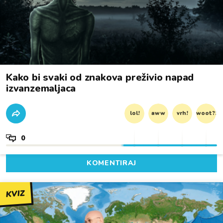
Kako bi svaki od znakova preživio napad
izvanzemaljaca
lol!
aww
vrh!
woot?!
0
KOMENTIRAJ
KVIZ