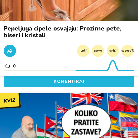
Pepeljuga cipele osvajaju: Prozirne pete,
biseri i kristali
lol!
aww
vrh!
woot?!
0
KOMENTIRAJ
KVIZ