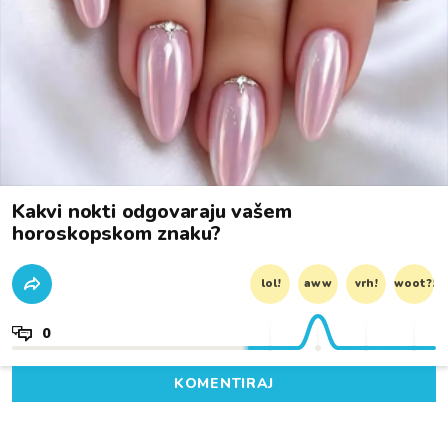
Kakvi nokti odgovaraju vašem
horoskopskom znaku?
lol!
aww
vrh!
woot?!
0
KOMENTIRAJ