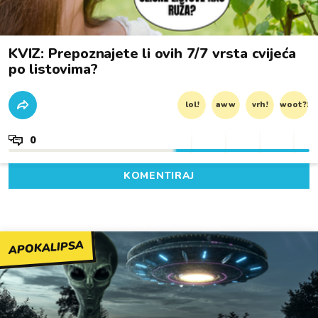
KVIZ: Prepoznajete li ovih 7/7 vrsta cvijeća
po listovima?
lol!
aww
vrh!
woot?!
0
KOMENTIRAJ
APOKALIPSA