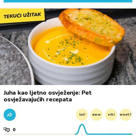
TEKUĆI UŽITAK
Juha kao ljetno osvježenje: Pet
osvježavajućih recepata
lol!
aww
vrh!
woot?!
0