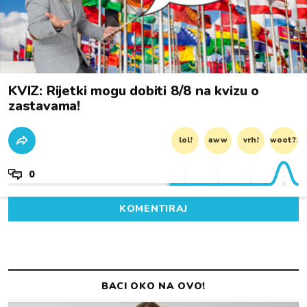
KVIZ: Rijetki mogu dobiti 8/8 na kvizu o
zastavama!
lol!
aww
vrh!
woot?!
0
KOMENTIRAJ