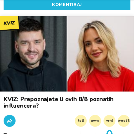
KOMENTIRAJ
KVIZ
KVIZ: Prepoznajete li ovih 8/8 poznatih
influencera?
lol!
aww
vrh!
woot?!