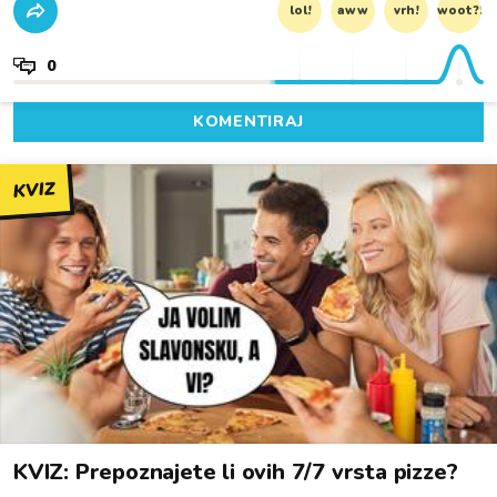
lol!
aww
vrh!
woot?!
0
KOMENTIRAJ
KVIZ
KVIZ: Prepoznajete li ovih 7/7 vrsta pizze?