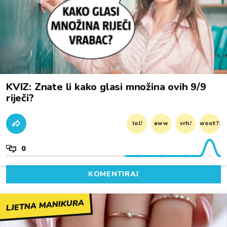
KVIZ: Znate li kako glasi množina ovih 9/9
riječi?
lol!
aww
vrh!
woot?!
0
KOMENTIRAJ
LJETNA MANIKURA