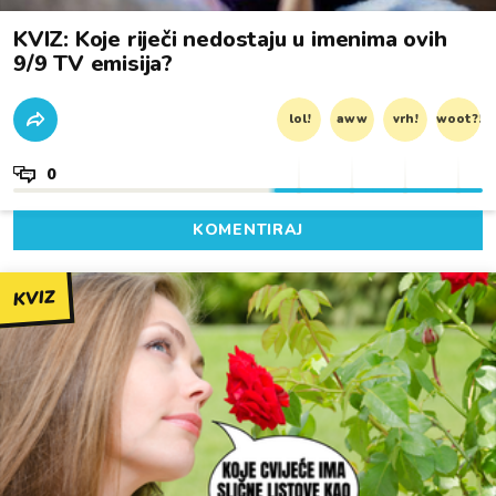
KVIZ: Koje riječi nedostaju u imenima ovih
9/9 TV emisija?
lol!
aww
vrh!
woot?!
0
KOMENTIRAJ
KVIZ