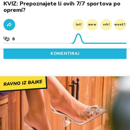
KVIZ: Prepoznajete li ovih 7/7 sportova po
opremi?
lol!
aww
vrh!
woot?!
0
KOMENTIRAJ
RAVNO IZ BAJKE