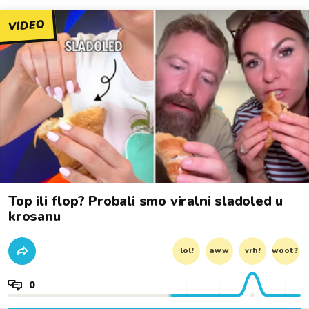
VIDEO
Top ili flop? Probali smo viralni sladoled u
krosanu
lol!
aww
vrh!
woot?!
0