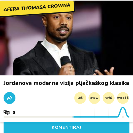
AFERA THOMASA CROWNA
Jordanova moderna vizija pljačkaškog klasika
lol!
aww
vrh!
woot?!
0
KOMENTIRAJ