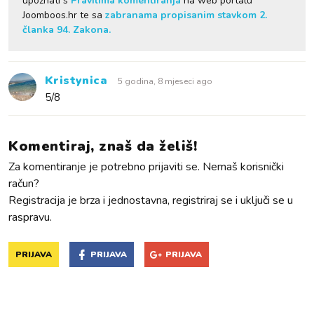
upoznati s
Pravilima komentiranja
na web portalu
Joomboos.hr te sa
zabranama propisanim stavkom 2.
članka 94. Zakona.
Kristynica
5 godina, 8 mjeseci ago
5/8
Komentiraj, znaš da želiš!
Za komentiranje je potrebno prijaviti se. Nemaš korisnički
račun?
Registracija je brza i jednostavna, registriraj se i uključi se u
raspravu.
PRIJAVA
PRIJAVA
PRIJAVA