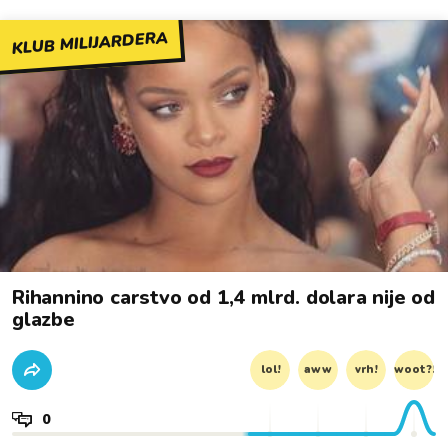
KLUB MILIJARDERA
Rihannino carstvo od 1,4 mlrd. dolara nije od
glazbe
lol!
aww
vrh!
woot?!
0