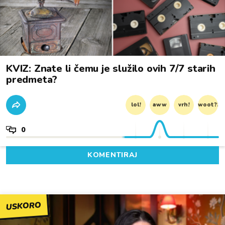
KVIZ: Znate li čemu je služilo ovih 7/7 starih
predmeta?
lol!
aww
vrh!
woot?!
0
KOMENTIRAJ
USKORO