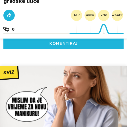
gradske ulice
lol!
aww
vrh!
woot?!
0
KOMENTIRAJ
KVIZ