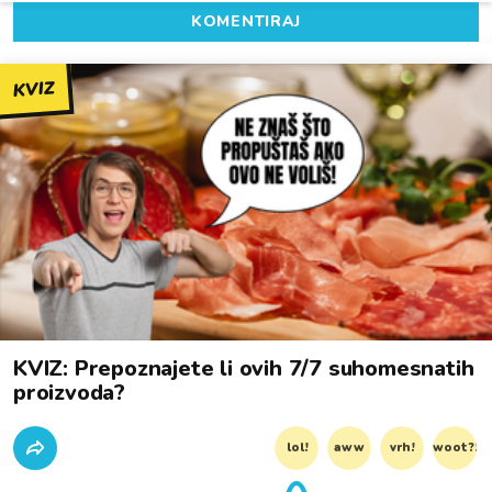
KOMENTIRAJ
KVIZ
KVIZ: Prepoznajete li ovih 7/7 suhomesnatih
proizvoda?
lol!
aww
vrh!
woot?!