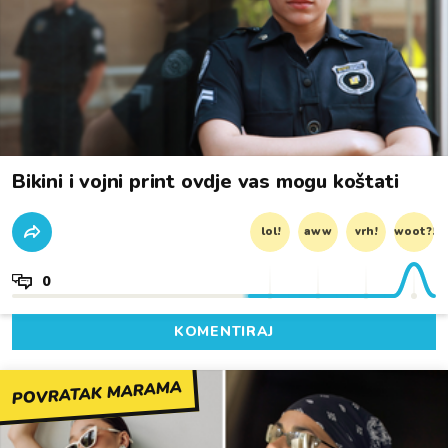
Bikini i vojni print ovdje vas mogu koštati
lol!
aww
vrh!
woot?!
0
KOMENTIRAJ
POVRATAK MARAMA