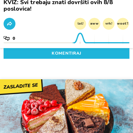
KVIZ: Svi trebaju znati dovršiti ovih 8/8
poslovica!
lol!
aww
vrh!
woot?!
0
KOMENTIRAJ
ZASLADITE SE