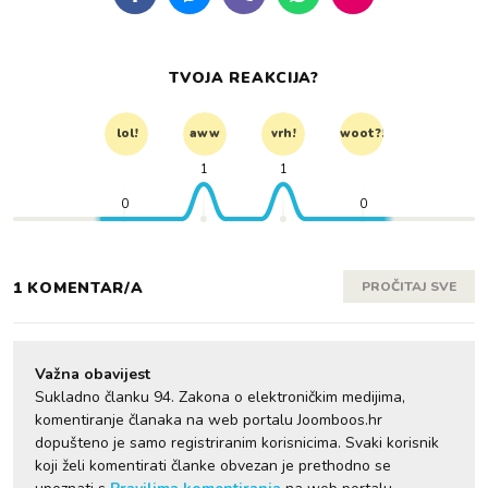
TVOJA REAKCIJA?
lol!
aww
vrh!
woot?!
1
1
0
0
1 KOMENTAR/A
PROČITAJ SVE
Važna obavijest
Sukladno članku 94. Zakona o elektroničkim medijima,
komentiranje članaka na web portalu Joomboos.hr
dopušteno je samo registriranim korisnicima. Svaki korisnik
koji želi komentirati članke obvezan je prethodno se