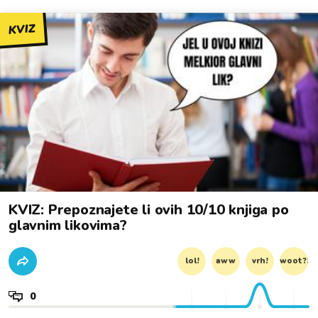
KVIZ
KVIZ: Prepoznajete li ovih 10/10 knjiga po
glavnim likovima?
lol!
aww
vrh!
woot?!
0