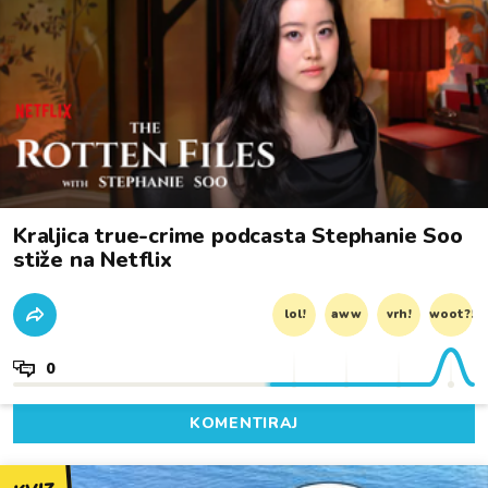
Kraljica true-crime podcasta Stephanie Soo
stiže na Netflix
lol!
aww
vrh!
woot?!
0
KOMENTIRAJ