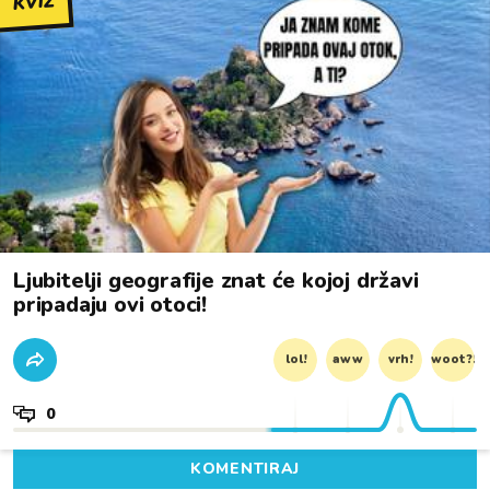
KVIZ
Ljubitelji geografije znat će kojoj državi
pripadaju ovi otoci!
lol!
aww
vrh!
woot?!
0
KOMENTIRAJ