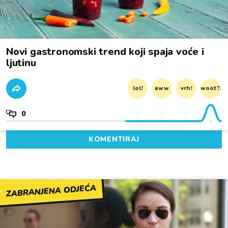
Novi gastronomski trend koji spaja voće i
ljutinu
lol!
aww
vrh!
woot?!
0
KOMENTIRAJ
ZABRANJENA ODJEĆA