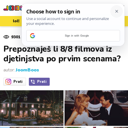
lol!
aww
vrh!
woot?!
9301
pregleda
Sign in with Google
08. prosinca 2020.
Prepoznaješ li 8/8 filmova iz
djetinjstva po prvim scenama?
autor:
JoomBoos
Prati
Prati