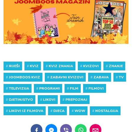
#
RIJEŠI
#
KVIZ
#
KVIZ ZNANJA
#
KVIZOVI
#
ZNANJE
#
JOOMBOOS KVIZ
#
ZABAVNI KVIZOVI
#
ZABAVA
#
TV
#
TELEVIZIJA
#
PROGRAMI
#
FILM
#
FILMOVI
#
DJETINJSTVO
#
LIKOVI
#
PREPOZNAJ
#
LIKOVI IZ FILMOVA
#
DJECA
#
WOW
#
NOSTALGIJA