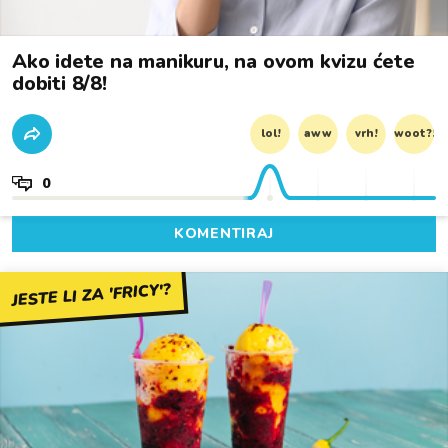
Ako idete na manikuru, na ovom kvizu ćete
dobiti 8/8!
lol!
aww
vrh!
woot?!
0
KOMENTIRAJ
JESTE LI ZA 'FRICY'?