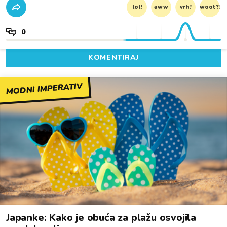
lol!
aww
vrh!
woot?!
0
KOMENTIRAJ
MODNI IMPERATIV
Japanke: Kako je obuća za plažu osvojila