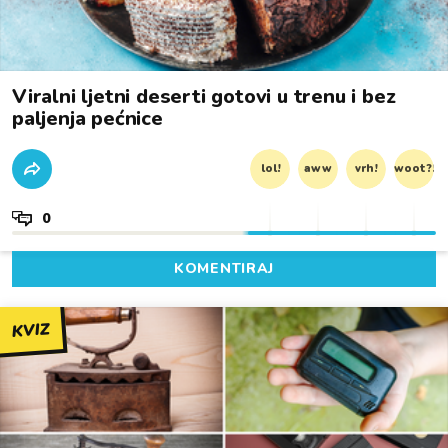
Viralni ljetni deserti gotovi u trenu i bez
paljenja pećnice
lol!
aww
vrh!
woot?!
0
KOMENTIRAJ
KVIZ