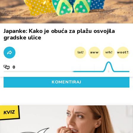
Japanke: Kako je obuća za plažu osvojila
gradske ulice
lol!
aww
vrh!
woot?!
0
KOMENTIRAJ
KVIZ