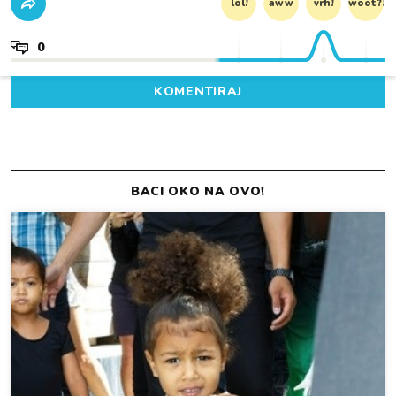
lol!
aww
vrh!
woot?!
0
KOMENTIRAJ