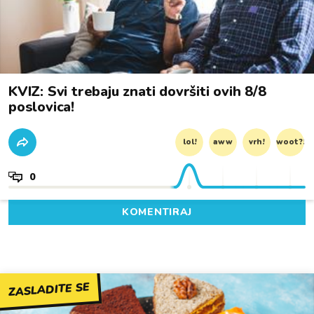
KVIZ: Svi trebaju znati dovršiti ovih 8/8
poslovica!
lol!
aww
vrh!
woot?!
0
KOMENTIRAJ
ZASLADITE SE