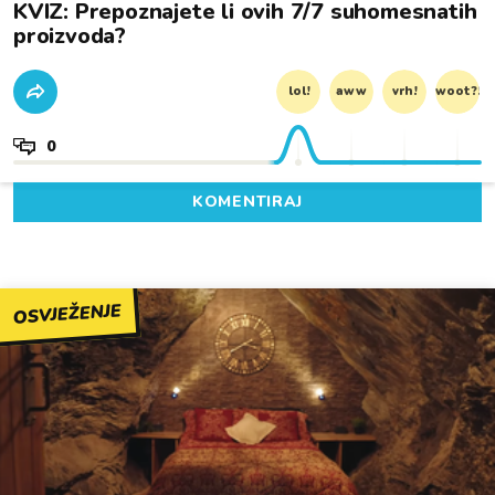
KVIZ: Prepoznajete li ovih 7/7 suhomesnatih
proizvoda?
lol!
aww
vrh!
woot?!
0
KOMENTIRAJ
OSVJEŽENJE