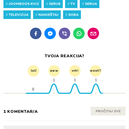
#
JOOMBOOS KVIZ
#
SERIJE
#
TV
#
SERIJA
#
TELEVIZIJA
#
NAMJEŠTAJ
#
SOBA
TVOJA REAKCIJA?
lol!
aww
vrh!
woot?!
1
1
1
0
1 KOMENTAR/A
PROČITAJ SVE