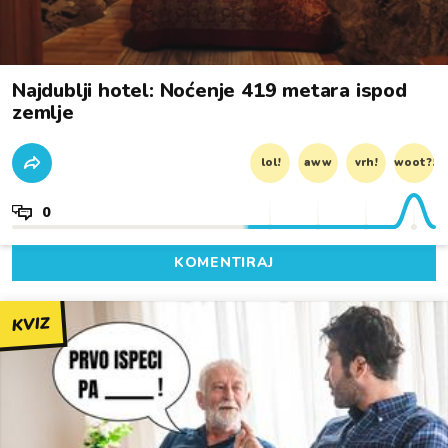
Najdublji hotel: Noćenje 419 metara ispod
zemlje
lol!
aww
vrh!
woot?!
0
KOMENTIRAJ
KVIZ