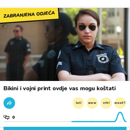
ZABRANJENA ODJEĆA
Bikini i vojni print ovdje vas mogu koštati
lol!
aww
vrh!
woot?!
0