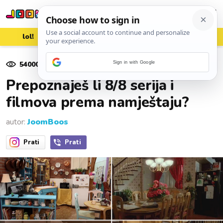
lol!
aww
vrh!
woot?!
54000
pregleda
Sign in with Google
23. rujna 2020.
Prepoznaješ li 8/8 serija i
filmova prema namještaju?
autor:
JoomBoos
Prati
Prati