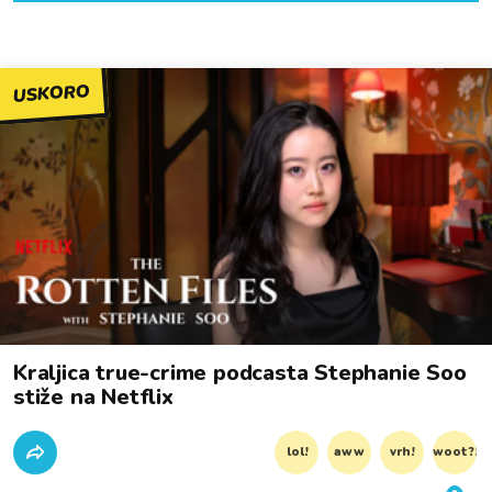
USKORO
Kraljica true-crime podcasta Stephanie Soo
stiže na Netflix
lol!
aww
vrh!
woot?!