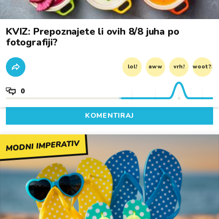
KVIZ: Prepoznajete li ovih 8/8 juha po
fotografiji?
lol!
aww
vrh!
woot?!
0
KOMENTIRAJ
MODNI IMPERATIV