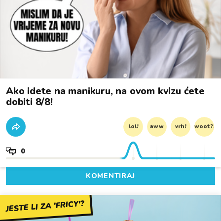
Ako idete na manikuru, na ovom kvizu ćete
dobiti 8/8!
lol!
aww
vrh!
woot?!
0
KOMENTIRAJ
JESTE LI ZA 'FRICY'?