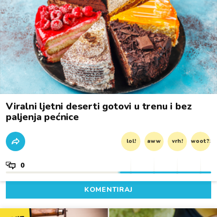
Viralni ljetni deserti gotovi u trenu i bez
paljenja pećnice
lol!
aww
vrh!
woot?!
0
KOMENTIRAJ