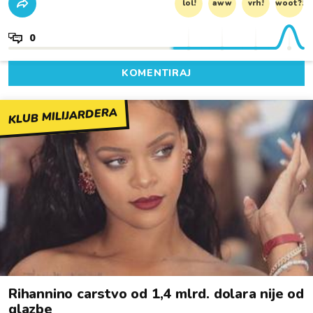
lol!
aww
vrh!
woot?!
0
KOMENTIRAJ
KLUB MILIJARDERA
Rihannino carstvo od 1,4 mlrd. dolara nije od
glazbe