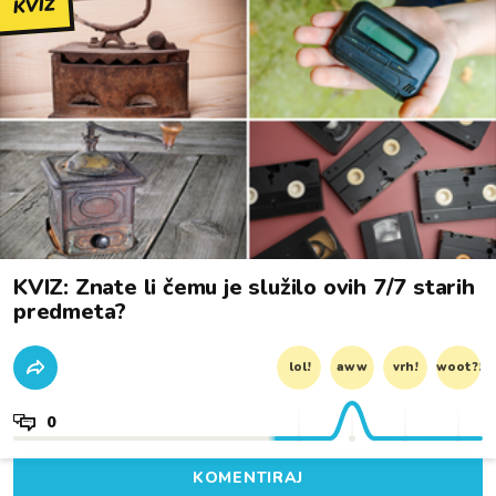
KVIZ
KVIZ: Znate li čemu je služilo ovih 7/7 starih
predmeta?
lol!
aww
vrh!
woot?!
0
KOMENTIRAJ