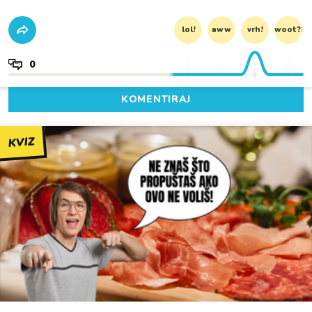
lol!
aww
vrh!
woot?!
0
KOMENTIRAJ
KVIZ