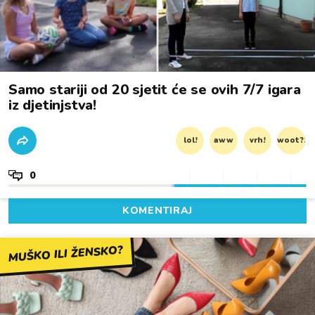
Samo stariji od 20 sjetit će se ovih 7/7 igara
iz djetinjstva!
lol!
aww
vrh!
woot?!
0
KOMENTIRAJ
MUŠKO ILI ŽENSKO?