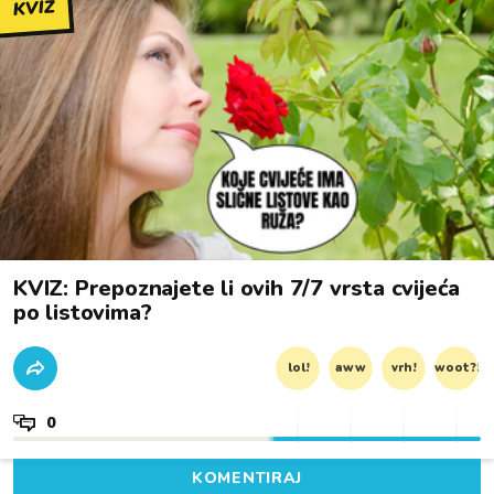
KVIZ
KVIZ: Prepoznajete li ovih 7/7 vrsta cvijeća
po listovima?
lol!
aww
vrh!
woot?!
0
KOMENTIRAJ