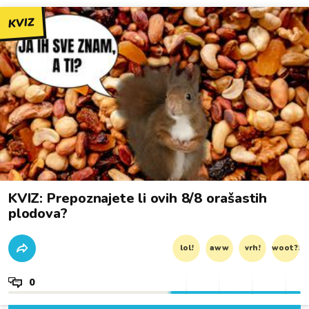
KVIZ
KVIZ: Prepoznajete li ovih 8/8 orašastih
plodova?
lol!
aww
vrh!
woot?!
0