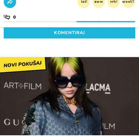
lol!
aww
vrh!
woot?!
0
KOMENTIRAJ
NOVI POKUŠAJ