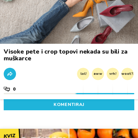
Visoke pete i crop topovi nekada su bili za
muškarce
lol!
aww
vrh!
woot?!
0
KOMENTIRAJ
KVIZ