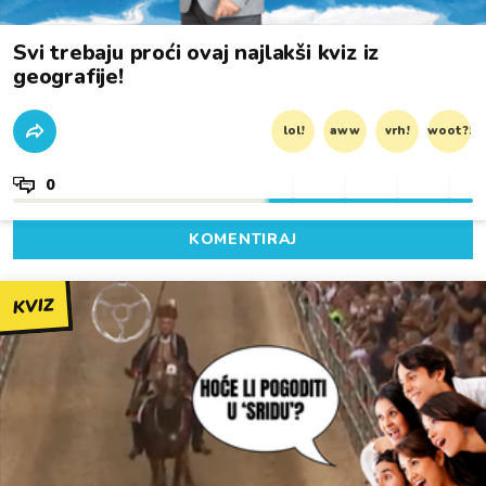
Svi trebaju proći ovaj najlakši kviz iz
geografije!
lol!
aww
vrh!
woot?!
0
KOMENTIRAJ
KVIZ