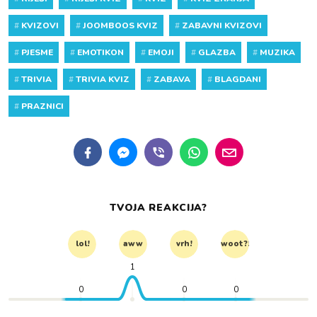
#
KVIZOVI
#
JOOMBOOS KVIZ
#
ZABAVNI KVIZOVI
#
PJESME
#
EMOTIKON
#
EMOJI
#
GLAZBA
#
MUZIKA
#
TRIVIA
#
TRIVIA KVIZ
#
ZABAVA
#
BLAGDANI
#
PRAZNICI
TVOJA REAKCIJA?
lol!
aww
vrh!
woot?!
1
0
0
0