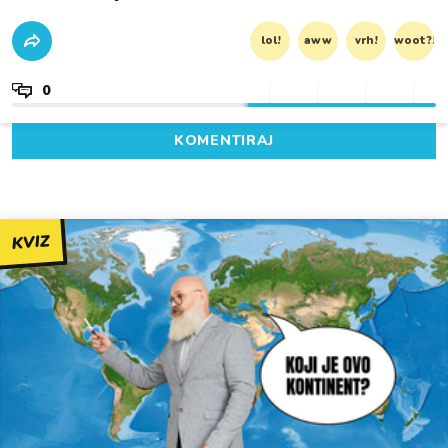
lol!
aww
vrh!
woot?!
0
KOMENTIRAJ
KVIZ