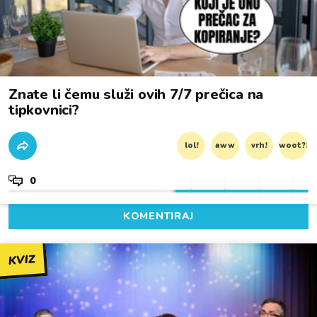
Znate li čemu služi ovih 7/7 prečica na
tipkovnici?
lol!
aww
vrh!
woot?!
0
KOMENTIRAJ
KVIZ