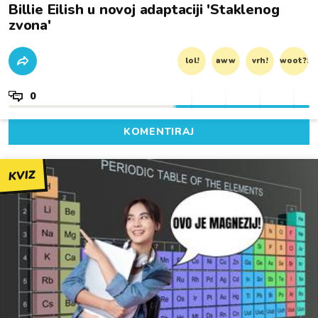
Billie Eilish u novoj adaptaciji 'Staklenog
zvona'
lol!
aww
vrh!
woot?!
0
KOMENTIRAJ
KVIZ