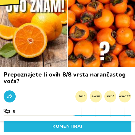
Prepoznajete li ovih 8/8 vrsta narančastog
voća?
lol!
aww
vrh!
woot?!
0
KOMENTIRAJ