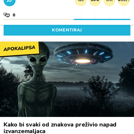
lol!
aww
vrh!
woot?!
0
KOMENTIRAJ
APOKALIPSA
Kako bi svaki od znakova preživio napad
izvanzemaljaca