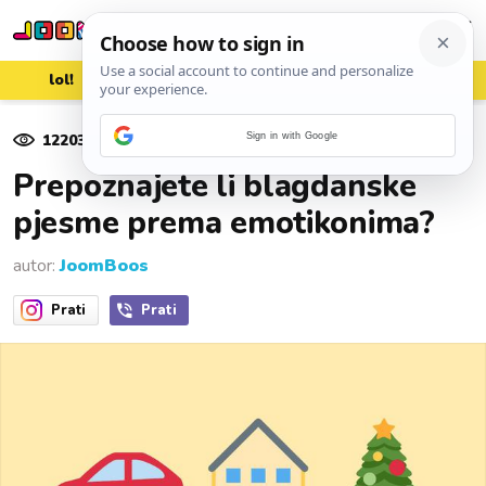
lol!
aww
vrh!
woot?!
12203
pregleda
Sign in with Google
31. prosinca 2022.
Prepoznajete li blagdanske
pjesme prema emotikonima?
autor:
JoomBoos
Prati
Prati