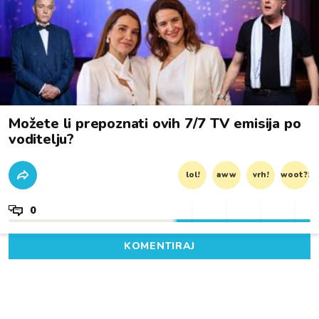
Možete li prepoznati ovih 7/7 TV emisija po
voditelju?
lol!
aww
vrh!
woot?!
0
KOMENTIRAJ