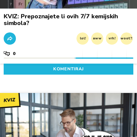
KVIZ: Prepoznajete li ovih 7/7 kemijskih
simbola?
lol!
aww
vrh!
woot?!
0
KOMENTIRAJ
KVIZ