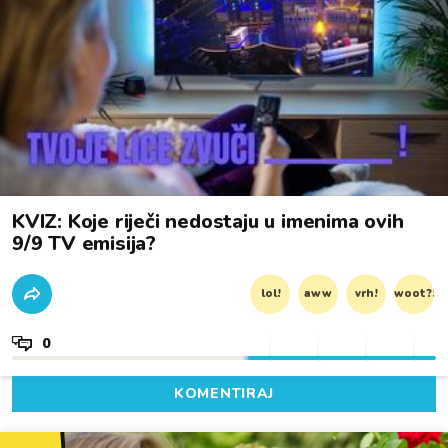
KVIZ: Koje riječi nedostaju u imenima ovih
9/9 TV emisija?
lol!
aww
vrh!
woot?!
0
KOMENTIRAJ