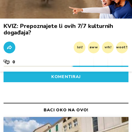
KVIZ: Prepoznajete li ovih 7/7 kulturnih
događaja?
lol!
aww
vrh!
woot?!
0
KOMENTIRAJ