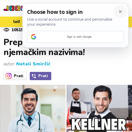
lol!
aww
vrh!
woot?!
10515
pregleda
16. studenoga 2025.
Sign in with Google
Prepoznajte 8/8 zanimanja po
njemačkim nazivima!
autor:
Natali Smirčić
Prati
Prati