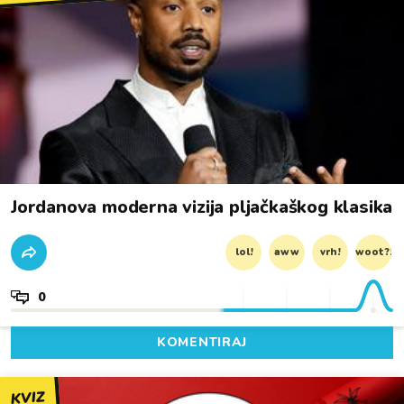
Jordanova moderna vizija pljačkaškog klasika
lol!
aww
vrh!
woot?!
0
KOMENTIRAJ
KVIZ