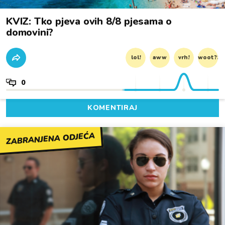
KVIZ: Tko pjeva ovih 8/8 pjesama o
domovini?
lol!
aww
vrh!
woot?!
0
KOMENTIRAJ
ZABRANJENA ODJEĆA