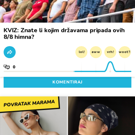
KVIZ: Znate li kojim državama pripada ovih
8/8 himna?
lol!
aww
vrh!
woot?!
0
KOMENTIRAJ
POVRATAK MARAMA