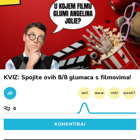
KVIZ: Spojite ovih 8/8 glumaca s filmovima!
lol!
aww
vrh!
woot?!
0
KOMENTIRAJ