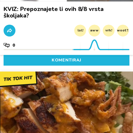
KVIZ: Prepoznajete li ovih 8/8 vrsta
školjaka?
lol!
aww
vrh!
woot?!
0
KOMENTIRAJ
TIK TOK HIT