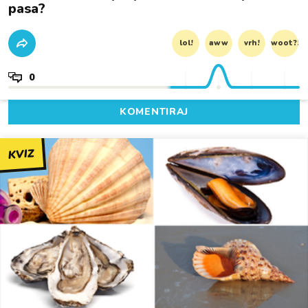
pasa?
lol!
aww
vrh!
woot?!
0
KOMENTIRAJ
KVIZ