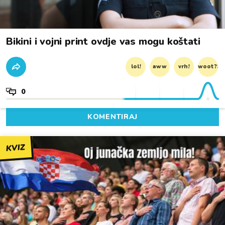
Bikini i vojni print ovdje vas mogu koštati
lol!
aww
vrh!
woot?!
0
KOMENTIRAJ
KVIZ