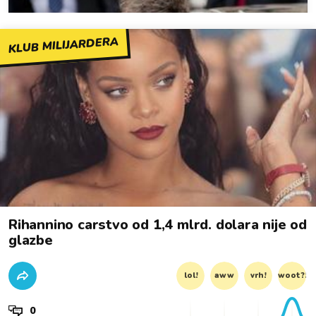
KLUB MILIJARDERA
Rihannino carstvo od 1,4 mlrd. dolara nije od
glazbe
lol!
aww
vrh!
woot?!
0