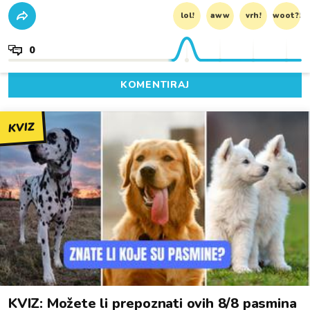
lol!
aww
vrh!
woot?!
0
KOMENTIRAJ
KVIZ
KVIZ: Možete li prepoznati ovih 8/8 pasmina