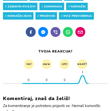
#
ZABAVNI KVIZOVI
#
ZANIMANJA
#
NJEMAČKI
#
NJEMAČKI JEZIK
#
PRIJEVOD
#
KVIZ PREVOĐENJA
TVOJA REAKCIJA?
lol!
aww
vrh!
woot?!
1
0
0
0
Komentiraj, znaš da želiš!
Za komentiranje je potrebno prijaviti se. Nemaš korisnički