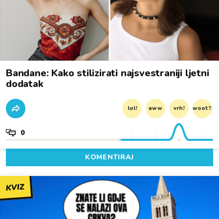
Bandane: Kako stilizirati najsvestraniji ljetni
dodatak
lol!
aww
vrh!
woot?!
0
KOMENTIRAJ
KVIZ