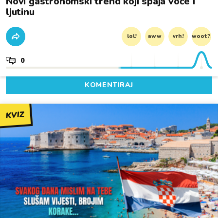
Novi gastronomski trend koji spaja voće i
ljutinu
lol!
aww
vrh!
woot?!
0
KOMENTIRAJ
KVIZ