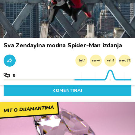
Sva Zendayina modna Spider-Man izdanja
lol!
aww
vrh!
woot?!
0
KOMENTIRAJ
MIT O DIJAMANTIMA