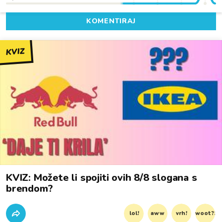
KOMENTIRAJ
KVIZ
KVIZ: Možete li spojiti ovih 8/8 slogana s
brendom?
lol!
aww
vrh!
woot?!