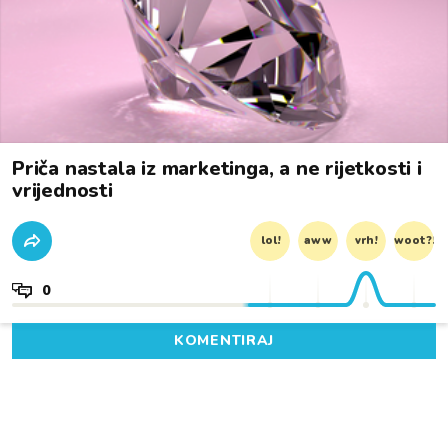
Priča nastala iz marketinga, a ne rijetkosti i
vrijednosti
lol!
aww
vrh!
woot?!
0
KOMENTIRAJ