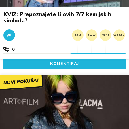
KVIZ: Prepoznajete li ovih 7/7 kemijskih
simbola?
lol!
aww
vrh!
woot?!
0
KOMENTIRAJ
NOVI POKUŠAJ