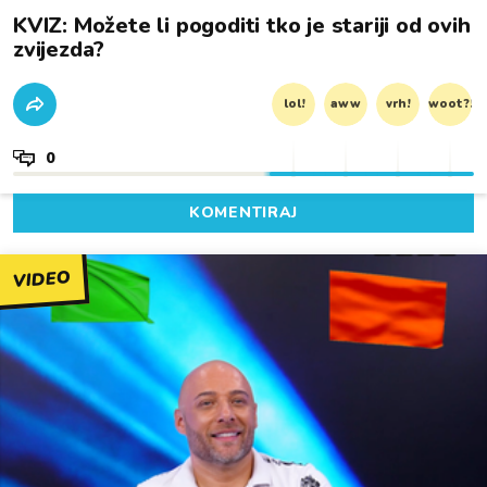
KVIZ: Možete li pogoditi tko je stariji od ovih
zvijezda?
lol!
aww
vrh!
woot?!
0
KOMENTIRAJ
VIDEO