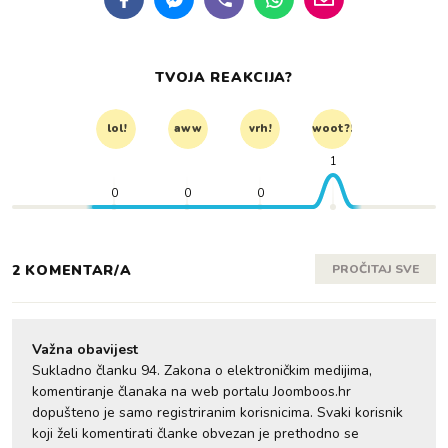
TVOJA REAKCIJA?
lol!
aww
vrh!
woot?!
1
0
0
0
2 KOMENTAR/A
PROČITAJ SVE
Važna obavijest
Sukladno članku 94. Zakona o elektroničkim medijima,
komentiranje članaka na web portalu Joomboos.hr
dopušteno je samo registriranim korisnicima. Svaki korisnik
koji želi komentirati članke obvezan je prethodno se