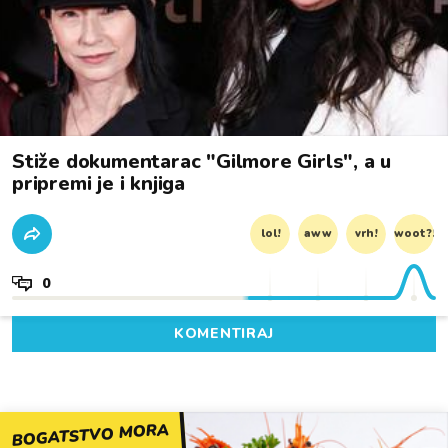
Stiže dokumentarac "Gilmore Girls", a u
pripremi je i knjiga
lol!
aww
vrh!
woot?!
0
KOMENTIRAJ
BOGATSTVO MORA