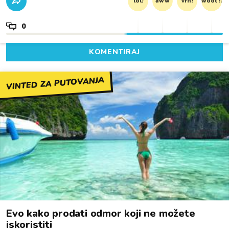
lol!
aww
vrh!
woot?!
0
KOMENTIRAJ
VINTED ZA PUTOVANJA
Evo kako prodati odmor koji ne možete
iskoristiti