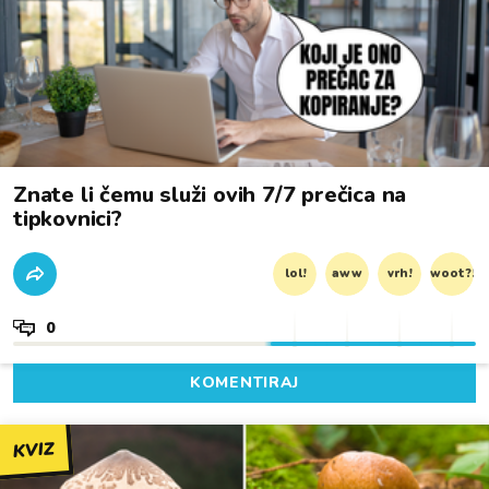
Znate li čemu služi ovih 7/7 prečica na
tipkovnici?
lol!
aww
vrh!
woot?!
0
KOMENTIRAJ
KVIZ