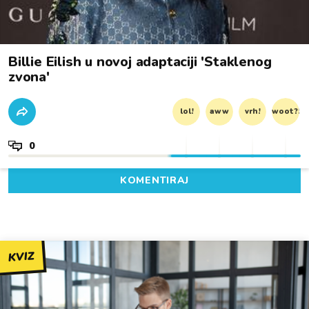
Billie Eilish u novoj adaptaciji 'Staklenog
zvona'
lol!
aww
vrh!
woot?!
0
KOMENTIRAJ
KVIZ