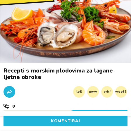
Recepti s morskim plodovima za lagane
ljetne obroke
lol!
aww
vrh!
woot?!
0
KOMENTIRAJ