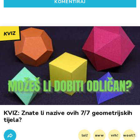
KOMENTIRAJ
KVIZ
KVIZ: Znate li nazive ovih 7/7 geometrijskih
tijela?
lol!
aww
vrh!
woot?!