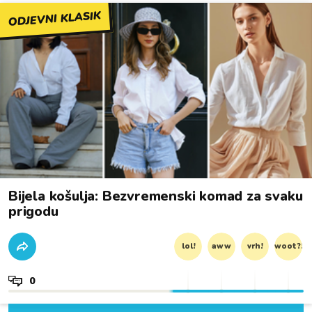
ODJEVNI KLASIK
Bijela košulja: Bezvremenski komad za svaku
prigodu
lol!
aww
vrh!
woot?!
0