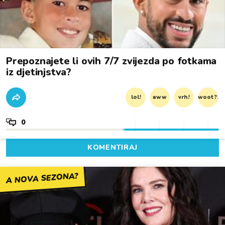
Prepoznajete li ovih 7/7 zvijezda po fotkama
iz djetinjstva?
lol!
aww
vrh!
woot?!
0
KOMENTIRAJ
A NOVA SEZONA?