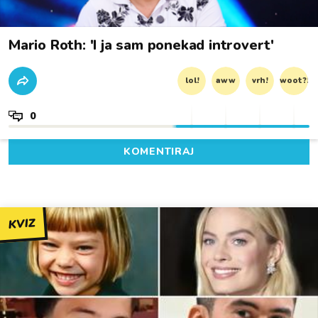
Mario Roth: 'I ja sam ponekad introvert'
lol!
aww
vrh!
woot?!
0
KOMENTIRAJ
KVIZ