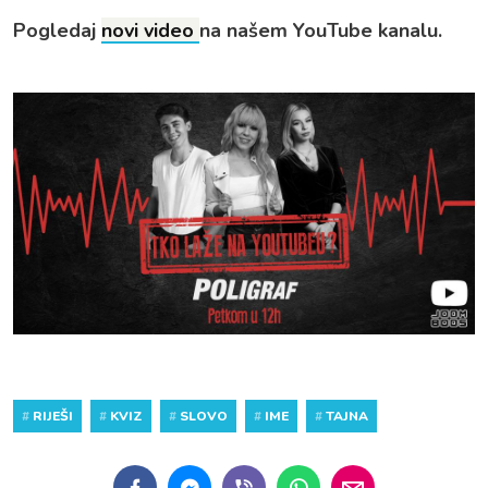
Pogledaj
novi video
na našem YouTube kanalu.
#
RIJEŠI
#
KVIZ
#
SLOVO
#
IME
#
TAJNA