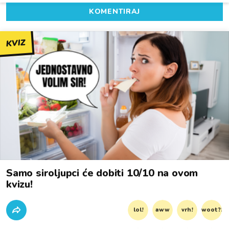
KOMENTIRAJ
KVIZ
Samo siroljupci će dobiti 10/10 na ovom
kvizu!
lol!
aww
vrh!
woot?!