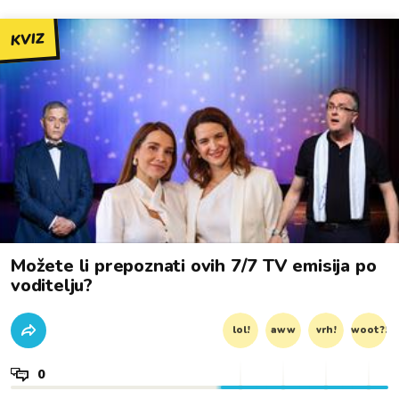
KVIZ
Možete li prepoznati ovih 7/7 TV emisija po
voditelju?
lol!
aww
vrh!
woot?!
0