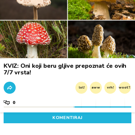
KVIZ: Oni koji beru gljive prepoznat će ovih
7/7 vrsta!
lol!
aww
vrh!
woot?!
0
KOMENTIRAJ