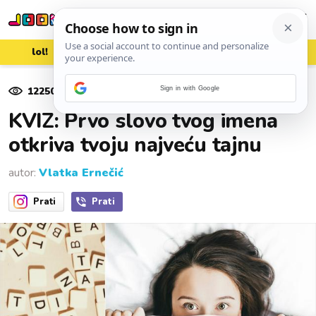
lol!
aww
vrh!
woot?!
12250
pregleda
Sign in with Google
07. rujna 2019.
KVIZ: Prvo slovo tvog imena
otkriva tvoju najveću tajnu
autor:
Vlatka Ernečić
Prati
Prati