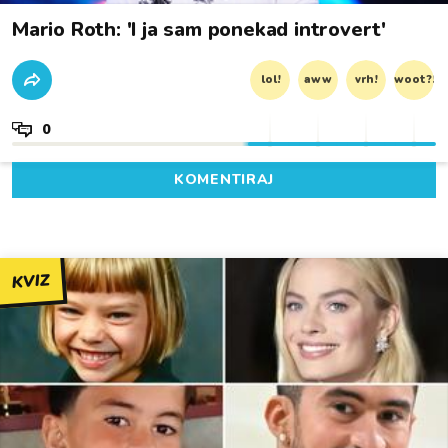
Mario Roth: 'I ja sam ponekad introvert'
lol!
aww
vrh!
woot?!
0
KOMENTIRAJ
KVIZ