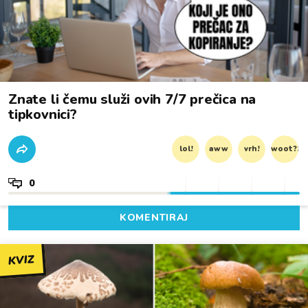
Znate li čemu služi ovih 7/7 prečica na
tipkovnici?
lol!
aww
vrh!
woot?!
0
KOMENTIRAJ
KVIZ