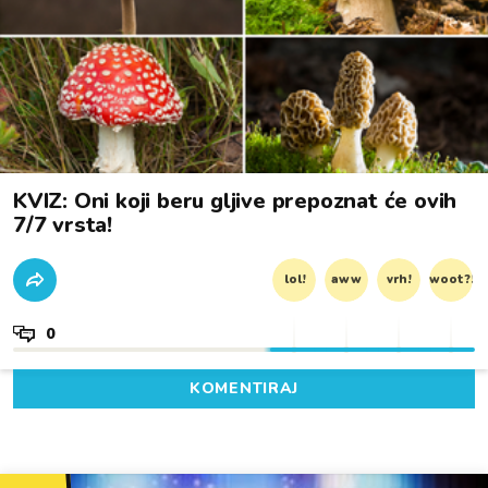
KVIZ: Oni koji beru gljive prepoznat će ovih
7/7 vrsta!
lol!
aww
vrh!
woot?!
0
KOMENTIRAJ