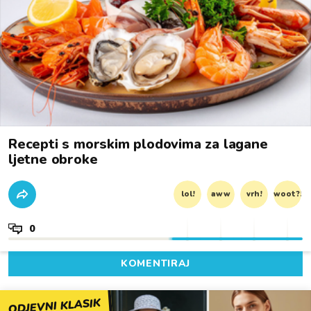
Recepti s morskim plodovima za lagane
ljetne obroke
lol!
aww
vrh!
woot?!
0
KOMENTIRAJ
ODJEVNI KLASIK