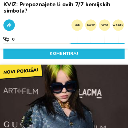
KVIZ: Prepoznajete li ovih 7/7 kemijskih
simbola?
lol!
aww
vrh!
woot?!
0
KOMENTIRAJ
NOVI POKUŠAJ