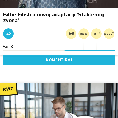
Billie Eilish u novoj adaptaciji 'Staklenog
zvona'
lol!
aww
vrh!
woot?!
0
KOMENTIRAJ
KVIZ