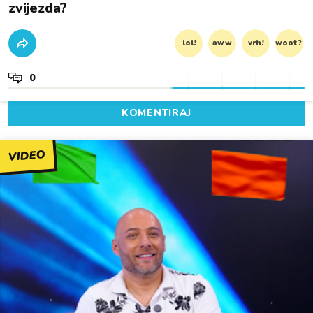
zvijezda?
lol!
aww
vrh!
woot?!
0
KOMENTIRAJ
VIDEO