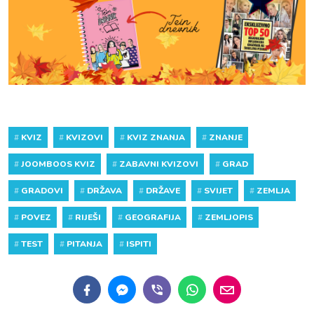
#
KVIZ
#
KVIZOVI
#
KVIZ ZNANJA
#
ZNANJE
#
JOOMBOOS KVIZ
#
ZABAVNI KVIZOVI
#
GRAD
#
GRADOVI
#
DRŽAVA
#
DRŽAVE
#
SVIJET
#
ZEMLJA
#
POVEZ
#
RIJEŠI
#
GEOGRAFIJA
#
ZEMLJOPIS
#
TEST
#
PITANJA
#
ISPITI