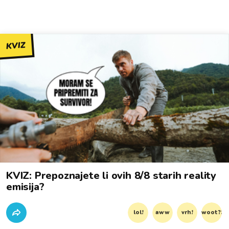
KVIZ
KVIZ: Prepoznajete li ovih 8/8 starih reality
emisija?
lol!
aww
vrh!
woot?!