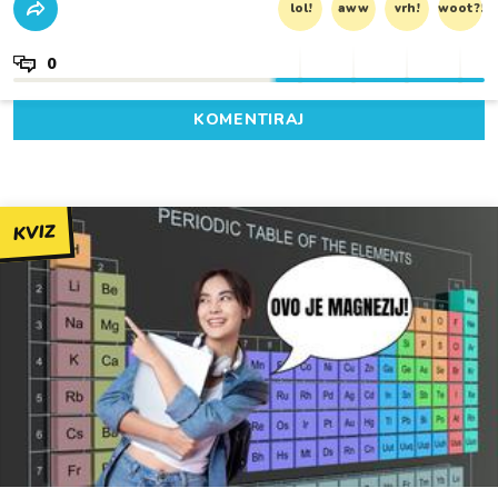
lol!
aww
vrh!
woot?!
0
KOMENTIRAJ
KVIZ