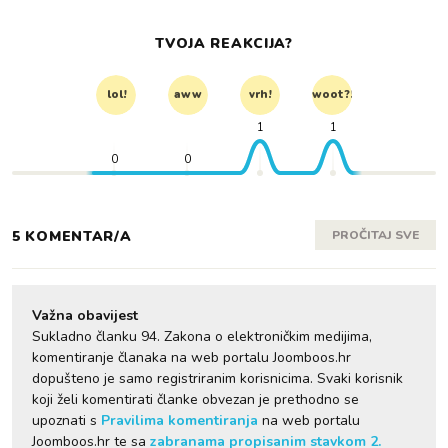
TVOJA REAKCIJA?
lol!
aww
vrh!
woot?!
1
1
0
0
5 KOMENTAR/A
PROČITAJ SVE
Važna obavijest
Sukladno članku 94. Zakona o elektroničkim medijima,
komentiranje članaka na web portalu Joomboos.hr
dopušteno je samo registriranim korisnicima. Svaki korisnik
koji želi komentirati članke obvezan je prethodno se
upoznati s
Pravilima komentiranja
na web portalu
Joomboos.hr te sa
zabranama propisanim stavkom 2.