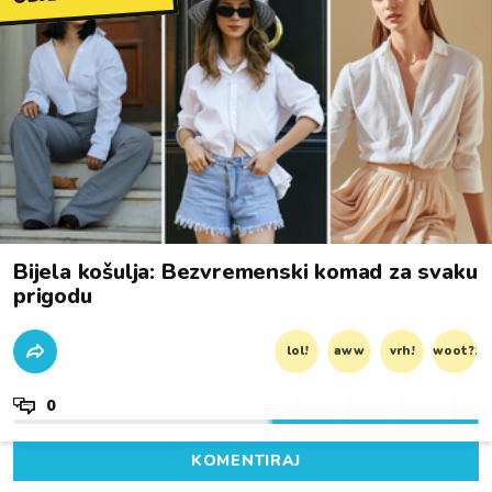
Bijela košulja: Bezvremenski komad za svaku
prigodu
lol!
aww
vrh!
woot?!
0
KOMENTIRAJ