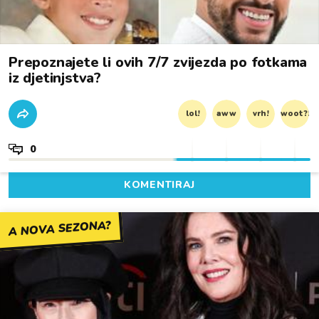
Prepoznajete li ovih 7/7 zvijezda po fotkama
iz djetinjstva?
lol!
aww
vrh!
woot?!
0
KOMENTIRAJ
A NOVA SEZONA?