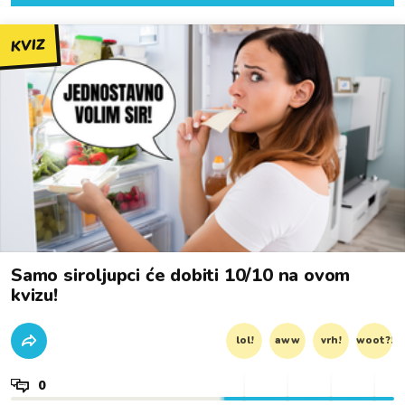
KVIZ
Samo siroljupci će dobiti 10/10 na ovom
kvizu!
lol!
aww
vrh!
woot?!
0