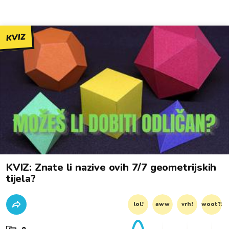
KVIZ
KVIZ: Znate li nazive ovih 7/7 geometrijskih
tijela?
lol!
aww
vrh!
woot?!