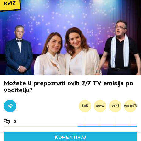
KVIZ
Možete li prepoznati ovih 7/7 TV emisija po
voditelju?
lol!
aww
vrh!
woot?!
0
KOMENTIRAJ