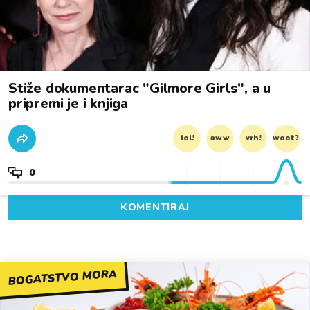
Stiže dokumentarac "Gilmore Girls", a u
pripremi je i knjiga
lol!
aww
vrh!
woot?!
0
KOMENTIRAJ
BOGATSTVO MORA