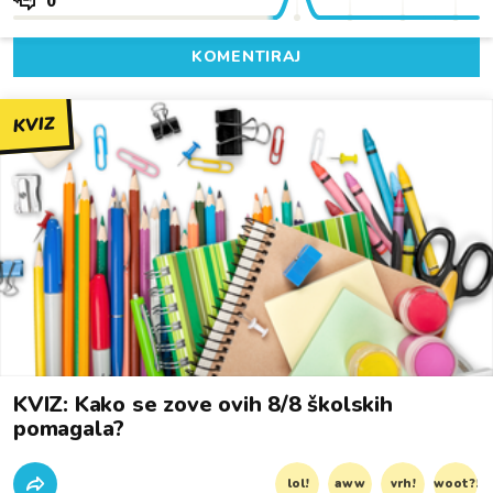
0
KOMENTIRAJ
KVIZ
KVIZ: Kako se zove ovih 8/8 školskih
pomagala?
lol!
aww
vrh!
woot?!