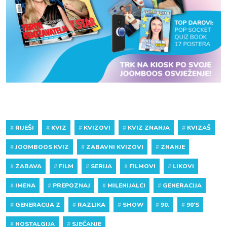
#
RIJEŠI
#
KVIZ
#
KVIZOVI
#
KVIZ ZNANJA
#
KVIZAŠ
#
JOOMBOOS KVIZ
#
ZABAVNI KVIZOVI
#
ZNANJE
#
ZABAVA
#
FILM
#
SERIJA
#
FILMOVI
#
LIKOVI
#
IMENA
#
PREPOZNAJ
#
MILENIJALCI
#
GENERACIJA
#
GENERACIJA Z
#
RAZLIKA
#
SHOW
#
90.
#
90'S
#
NOSTALGIJA
#
SJEĆANJE