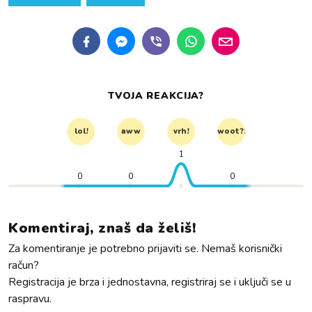
TVOJA REAKCIJA?
lol!
aww
vrh!
woot?!
1
0
0
0
Komentiraj, znaš da želiš!
Za komentiranje je potrebno prijaviti se. Nemaš korisnički
račun?
Registracija je brza i jednostavna, registriraj se i uključi se u
raspravu.