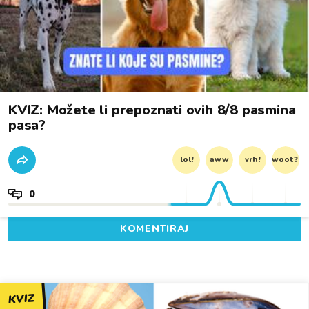
KVIZ: Možete li prepoznati ovih 8/8 pasmina
pasa?
lol!
aww
vrh!
woot?!
0
KOMENTIRAJ
KVIZ