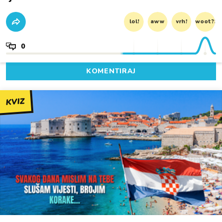
lol!
aww
vrh!
woot?!
0
KOMENTIRAJ
KVIZ