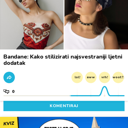
Bandane: Kako stilizirati najsvestraniji ljetni
dodatak
lol!
aww
vrh!
woot?!
0
KOMENTIRAJ
KVIZ