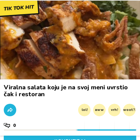
TIK TOK HIT
Viralna salata koju je na svoj meni uvrstio
čak i restoran
lol!
aww
vrh!
woot?!
0