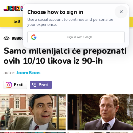
lol!
aww
vrh!
woot?!
98806
pregleda
Sign in with Google
03. listopada 2022.
Samo milenijalci će prepoznati
ovih 10/10 likova iz 90-ih
autor:
JoomBoos
Prati
Prati