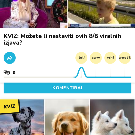
KVIZ: Možete li nastaviti ovih 8/8 viralnih
izjava?
lol!
aww
vrh!
woot?!
0
KOMENTIRAJ
KVIZ