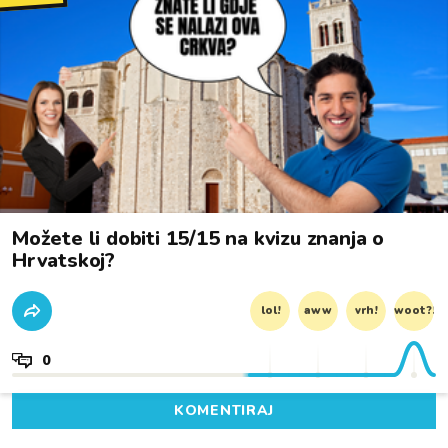
Možete li dobiti 15/15 na kvizu znanja o
Hrvatskoj?
lol!
aww
vrh!
woot?!
0
KOMENTIRAJ