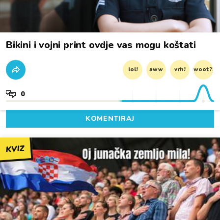
Bikini i vojni print ovdje vas mogu koštati
lol!
aww
vrh!
woot?!
0
KOMENTIRAJ
KVIZ