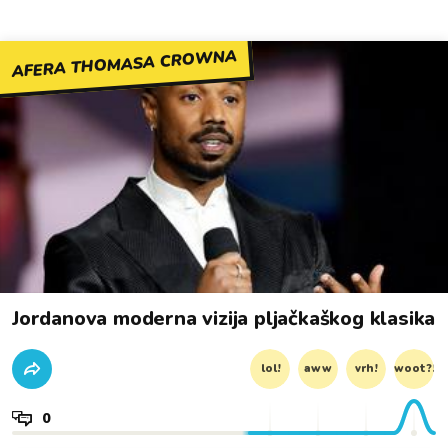
AFERA THOMASA CROWNA
Jordanova moderna vizija pljačkaškog klasika
lol!
aww
vrh!
woot?!
0