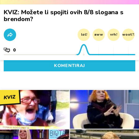
KVIZ: Možete li spojiti ovih 8/8 slogana s
brendom?
lol!
aww
vrh!
woot?!
0
KOMENTIRAJ
KVIZ