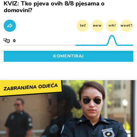
KVIZ: Tko pjeva ovih 8/8 pjesama o
domovini?
lol!
aww
vrh!
woot?!
0
KOMENTIRAJ
ZABRANJENA ODJEĆA