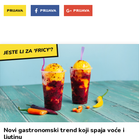
PRIJAVA
PRIJAVA
PRIJAVA
JESTE LI ZA 'FRICY'?
Novi gastronomski trend koji spaja voće i
ljutinu