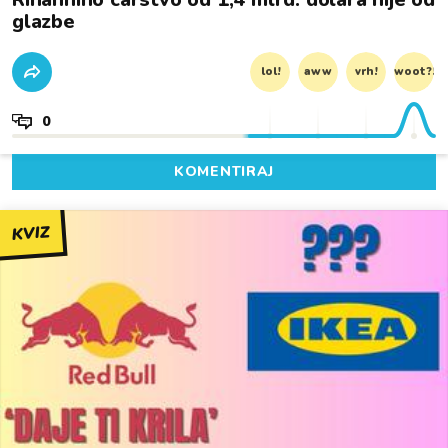
glazbe
lol!
aww
vrh!
woot?!
0
KOMENTIRAJ
KVIZ