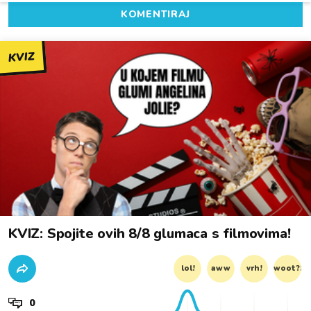
KOMENTIRAJ
KVIZ
KVIZ: Spojite ovih 8/8 glumaca s filmovima!
lol!
aww
vrh!
woot?!
0