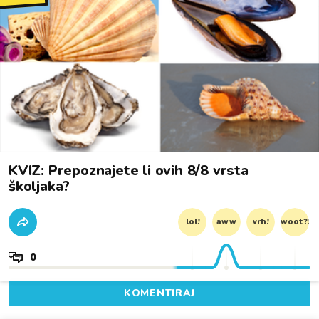
KVIZ: Prepoznajete li ovih 8/8 vrsta
školjaka?
lol!
aww
vrh!
woot?!
0
KOMENTIRAJ