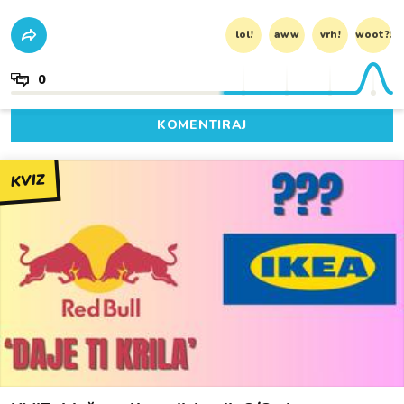
lol!
aww
vrh!
woot?!
0
KOMENTIRAJ
KVIZ