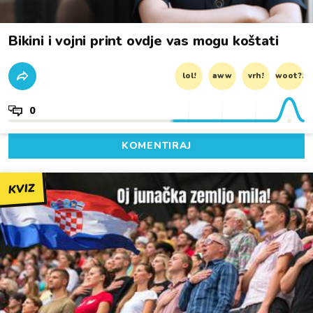
Bikini i vojni print ovdje vas mogu koštati
lol!
aww
vrh!
woot?!
0
KOMENTIRAJ
KVIZ