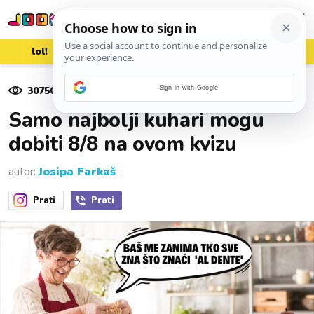
lol!
aww
vrh!
woot?!
30750
pregleda
Sign in with Google
20. listopada 2022.
Samo najbolji kuhari mogu
dobiti 8/8 na ovom kvizu
autor:
Josipa Farkaš
Prati
Prati