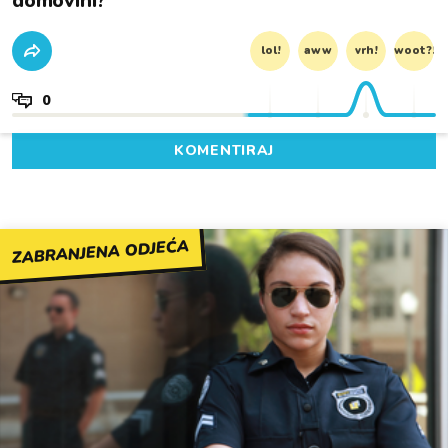
domovini?
lol!
aww
vrh!
woot?!
0
KOMENTIRAJ
ZABRANJENA ODJEĆA