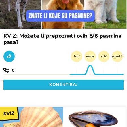
KVIZ: Možete li prepoznati ovih 8/8 pasmina
pasa?
lol!
aww
vrh!
woot?!
0
KOMENTIRAJ
KVIZ