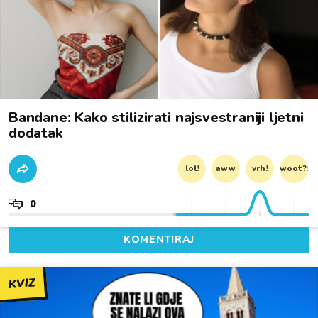
Bandane: Kako stilizirati najsvestraniji ljetni
dodatak
lol!
aww
vrh!
woot?!
0
KOMENTIRAJ
KVIZ