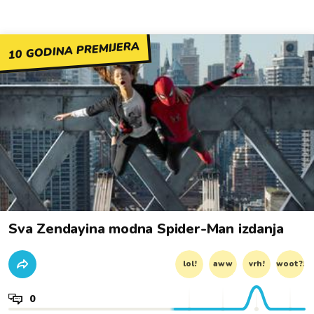
10 GODINA PREMIJERA
Sva Zendayina modna Spider-Man izdanja
lol!
aww
vrh!
woot?!
0