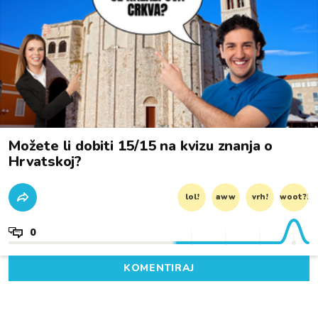
Možete li dobiti 15/15 na kvizu znanja o
Hrvatskoj?
lol!
aww
vrh!
woot?!
0
KOMENTIRAJ