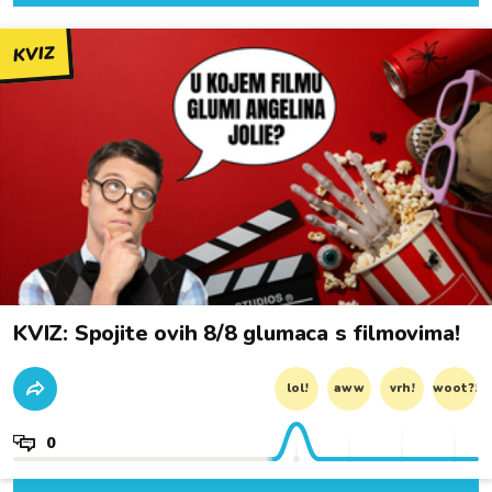
KVIZ
KVIZ: Spojite ovih 8/8 glumaca s filmovima!
lol!
aww
vrh!
woot?!
0