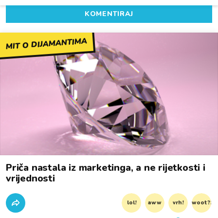
KOMENTIRAJ
MIT O DIJAMANTIMA
Priča nastala iz marketinga, a ne rijetkosti i
vrijednosti
lol!
aww
vrh!
woot?!