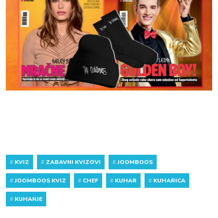
#
KVIZ
#
ZABAVNI KVIZOVI
#
JOOMBOOS
#
JOOMBOOS KVIZ
#
CHEF
#
KUHAR
#
KUHARICA
#
KUHANJE