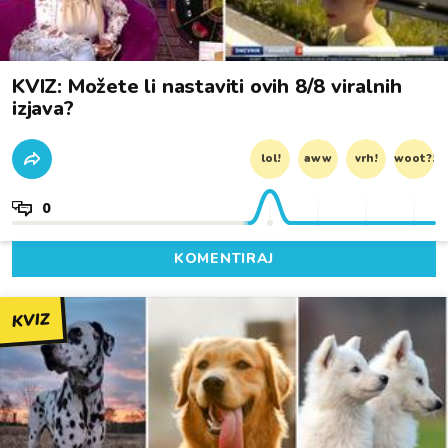
KVIZ: Možete li nastaviti ovih 8/8 viralnih
izjava?
lol!
aww
vrh!
woot?!
0
KOMENTIRAJ
KVIZ