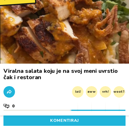
Viralna salata koju je na svoj meni uvrstio
čak i restoran
lol!
aww
vrh!
woot?!
0
KOMENTIRAJ