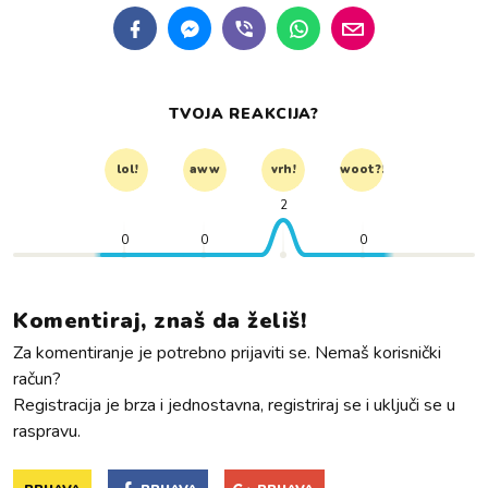
TVOJA REAKCIJA?
lol!
aww
vrh!
woot?!
2
0
0
0
Komentiraj, znaš da želiš!
Za komentiranje je potrebno prijaviti se. Nemaš korisnički
račun?
Registracija je brza i jednostavna, registriraj se i uključi se u
raspravu.