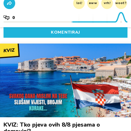
lol!
aww
vrh!
woot?!
0
KOMENTIRAJ
KVIZ
KVIZ: Tko pjeva ovih 8/8 pjesama o