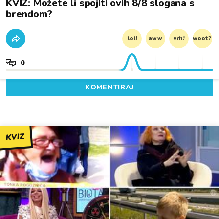
KVIZ: Možete li spojiti ovih 8/8 slogana s
brendom?
lol!
aww
vrh!
woot?!
0
KOMENTIRAJ
KVIZ