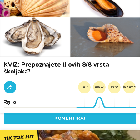
KVIZ: Prepoznajete li ovih 8/8 vrsta
školjaka?
lol!
aww
vrh!
woot?!
0
KOMENTIRAJ
TIK TOK HIT