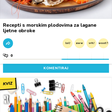
Recepti s morskim plodovima za lagane
ljetne obroke
lol!
aww
vrh!
woot?!
0
KOMENTIRAJ
KVIZ