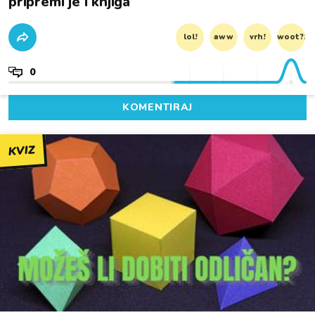
pripremi je i knjiga
lol!
aww
vrh!
woot?!
0
KOMENTIRAJ
KVIZ