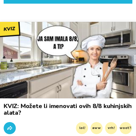
KVIZ
KVIZ: Možete li imenovati ovih 8/8 kuhinjskih
alata?
lol!
aww
vrh!
woot?!