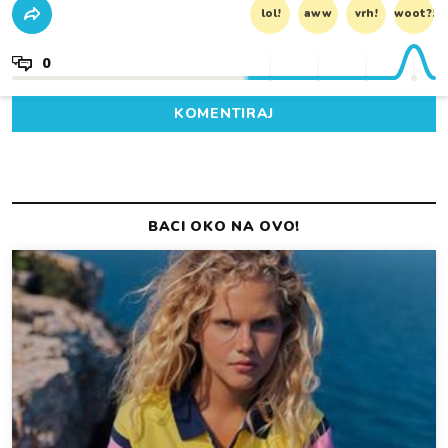
lol!
aww
vrh!
woot?!
0
KOMENTIRAJ