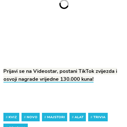
Prijavi se na Videostar, postani TikTok zvijezda i
osvoji nagrade vrijedne 130.000 kuna!
#
KVIZ
#
NOVO
#
MAJSTORI
#
ALAT
#
TRIVIA