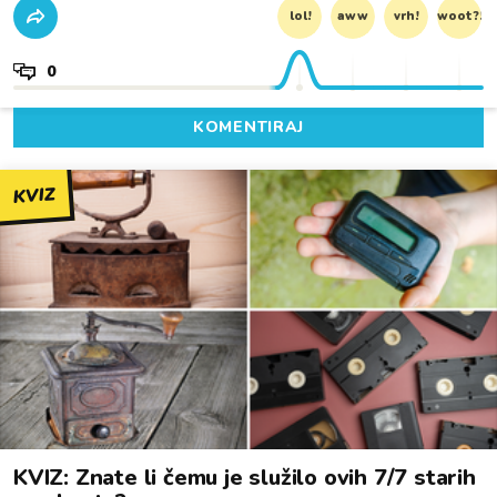
lol!
aww
vrh!
woot?!
0
KOMENTIRAJ
KVIZ
KVIZ: Znate li čemu je služilo ovih 7/7 starih