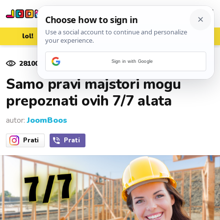
lol!
aww
vrh!
woot?!
28100
pregleda
Sign in with Google
26. veljače 2021.
Samo pravi majstori mogu
prepoznati ovih 7/7 alata
autor:
JoomBoos
Prati
Prati