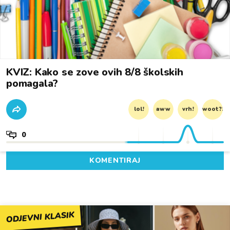
KVIZ: Kako se zove ovih 8/8 školskih
pomagala?
lol!
aww
vrh!
woot?!
0
KOMENTIRAJ
ODJEVNI KLASIK