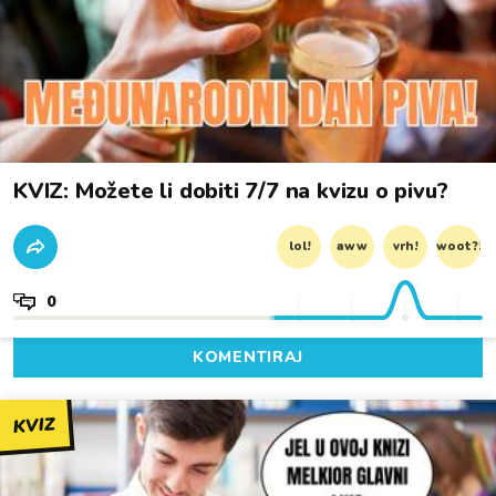
KVIZ: Možete li dobiti 7/7 na kvizu o pivu?
lol!
aww
vrh!
woot?!
0
KOMENTIRAJ
KVIZ