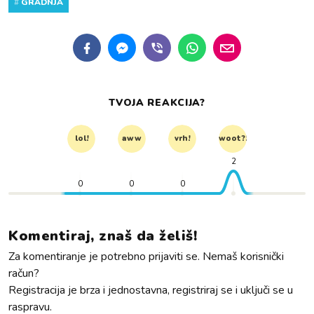
#
GRADNJA
TVOJA REAKCIJA?
lol!
aww
vrh!
woot?!
2
0
0
0
Komentiraj, znaš da želiš!
Za komentiranje je potrebno prijaviti se. Nemaš korisnički
račun?
Registracija je brza i jednostavna, registriraj se i uključi se u
raspravu.