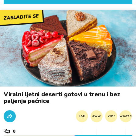
ZASLADITE SE
Viralni ljetni deserti gotovi u trenu i bez
paljenja pećnice
lol!
aww
vrh!
woot?!
0