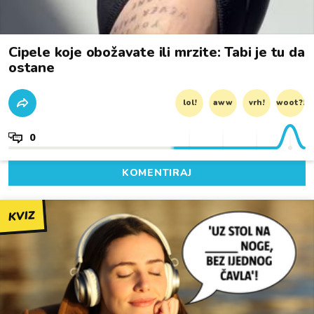
Cipele koje obožavate ili mrzite: Tabi je tu da
ostane
lol!
aww
vrh!
woot?!
0
KOMENTIRAJ
KVIZ