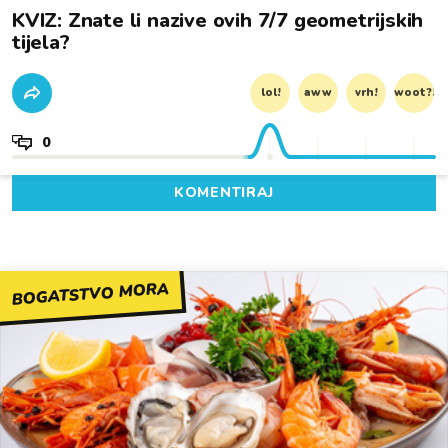
KVIZ: Znate li nazive ovih 7/7 geometrijskih
tijela?
lol!
aww
vrh!
woot?!
0
KOMENTIRAJ
BOGATSTVO MORA