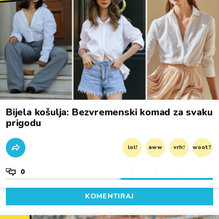
Bijela košulja: Bezvremenski komad za svaku
prigodu
lol!
aww
vrh!
woot?!
0
KOMENTIRAJ