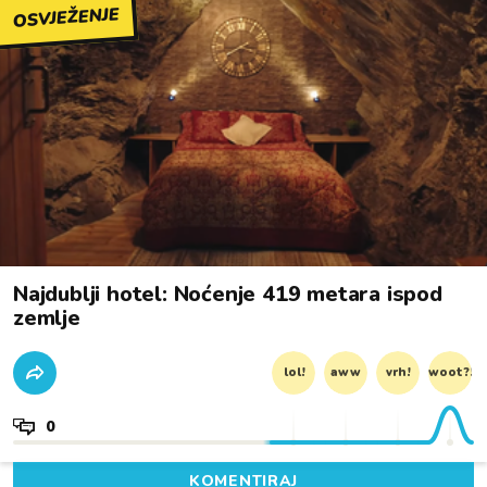
OSVJEŽENJE
Najdublji hotel: Noćenje 419 metara ispod
zemlje
lol!
aww
vrh!
woot?!
0
KOMENTIRAJ