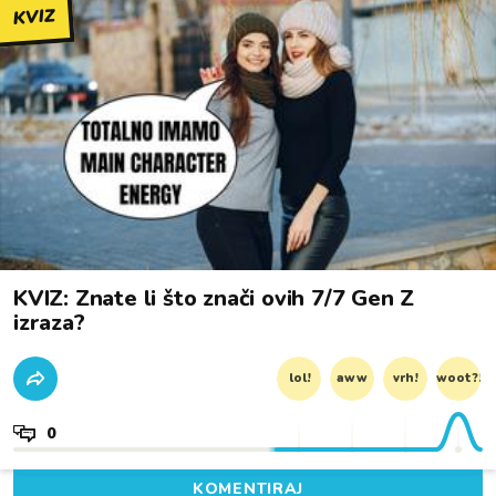
KVIZ
KVIZ: Znate li što znači ovih 7/7 Gen Z
izraza?
lol!
aww
vrh!
woot?!
0
KOMENTIRAJ