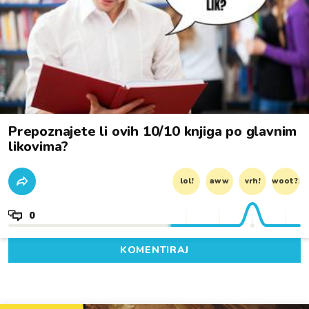
Prepoznajete li ovih 10/10 knjiga po glavnim
likovima?
lol!
aww
vrh!
woot?!
0
KOMENTIRAJ