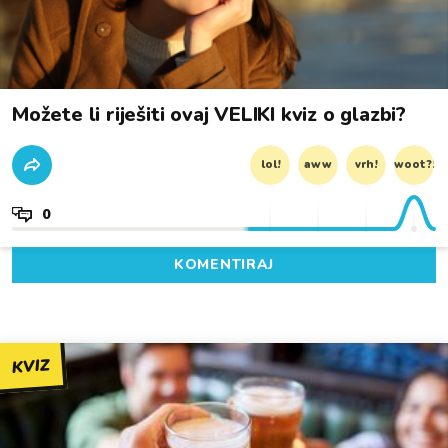
Možete li riješiti ovaj VELIKI kviz o glazbi?
lol!
aww
vrh!
woot?!
0
KOMENTIRAJ
KVIZ