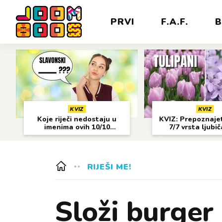
PRVI
F.A.F.
B
KVIZ
KVIZ
Koje riječi nedostaju u
KVIZ: Prepoznajet
imenima ovih 10/10
7/7 vrsta ljubi
gradova?
cvijeća?
RIJEŠI ME!
Složi burger