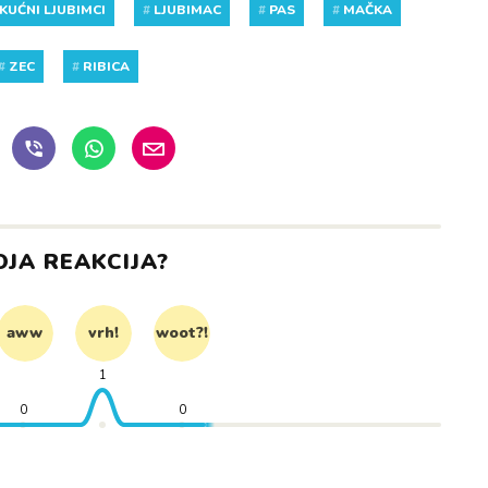
KUĆNI LJUBIMCI
#
LJUBIMAC
#
PAS
#
MAČKA
#
ZEC
#
RIBICA
OJA REAKCIJA?
aww
vrh!
woot?!
1
0
0