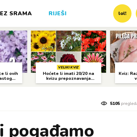
EZ SRAMA
RIJEŠI
lol!
VELIKI KVIZ
e li ovih
Hoćete li imati 20/20 na
Kviz: Raz
častog
kvizu prepoznavanja
v
cvijeća?
5105
pregled
 i pogađamo