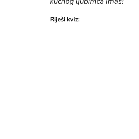
kućnog ljubimca imaš!
Riješi kviz: