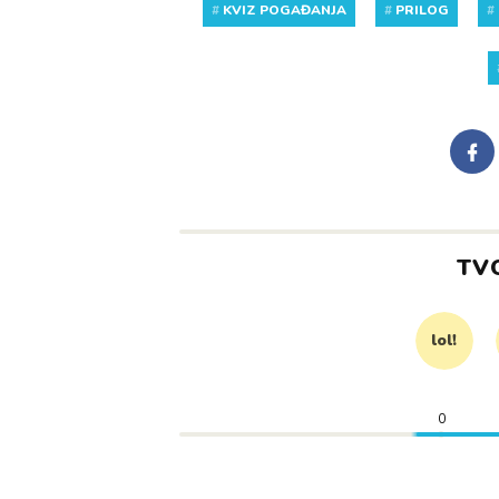
#
KVIZ POGAĐANJA
#
PRILOG
#
TV
lol!
0