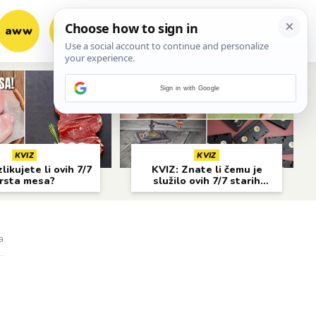
aww
vrh!
woot?!
Sign in with Google
KVIZ
KVIZ
likujete li ovih 7/7
KVIZ: Znate li čemu je
rsta mesa?
služilo ovih 7/7 starih
predmeta?
a