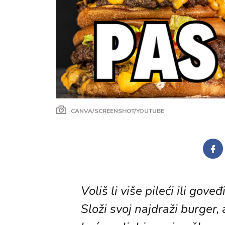
CANVA/SCREENSHOT/YOUTUBE
Voliš li više pileći ili gove
Složi svoj najdraži burger,