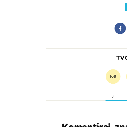
TV
lol!
0
Komentiraj, zna