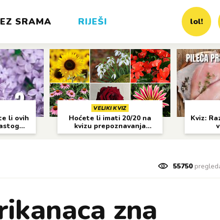
EZ SRAMA
RIJEŠI
lol!
VELIKI KVIZ
e li ovih
Hoćete li imati 20/20 na
Kviz: Raz
častog
kvizu prepoznavanja
v
cvijeća?
55750
pregled
ikanaca zna