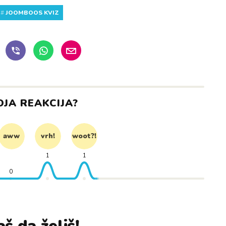
#
JOOMBOOS KVIZ
OJA REAKCIJA?
aww
vrh!
woot?!
1
1
0
š da želiš!