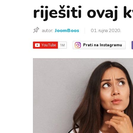
riješiti ovaj k
autor:
JoomBoos
01. rujna 2020.
Prati
na Instagramu