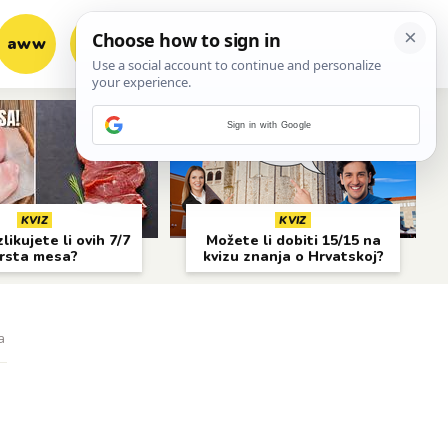
aww
vrh!
woot?!
Sign in with Google
KVIZ
KVIZ
likujete li ovih 7/7
Možete li dobiti 15/15 na
rsta mesa?
kvizu znanja o Hrvatskoj?
a