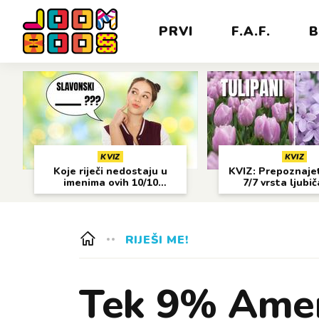
PRVI
F.A.F.
B
KVIZ
KVIZ
Koje riječi nedostaju u
KVIZ: Prepoznajet
imenima ovih 10/10
7/7 vrsta ljubi
gradova?
cvijeća?
RIJEŠI ME!
Tek 9% Amer