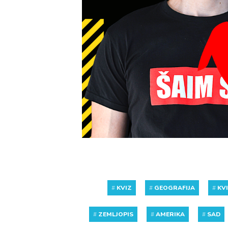
#
KVIZ
#
GEOGRAFIJA
#
KV
#
ZEMLJOPIS
#
AMERIKA
#
SAD