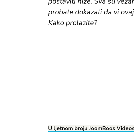
postaviti niže. Sva su veza
probate dokazati da vi ovaj
Kako prolazite?
U ljetnom broju JoomBoos Videost