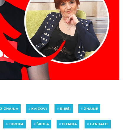
IZ ZNANJA
#
KVIZOVI
#
RIJEŠI
#
ZNANJE
#
EUROPA
#
ŠKOLA
#
PITANJA
#
GENIJALCI