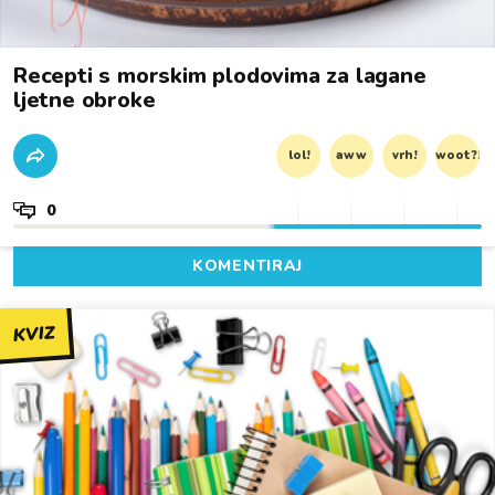
Recepti s morskim plodovima za lagane
ljetne obroke
lol!
aww
vrh!
woot?!
0
KOMENTIRAJ
KVIZ