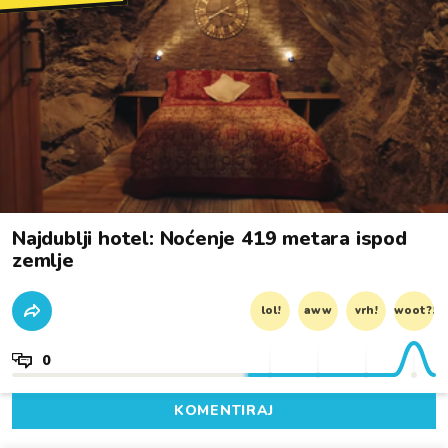
Najdublji hotel: Noćenje 419 metara ispod
zemlje
lol!
aww
vrh!
woot?!
0
KOMENTIRAJ