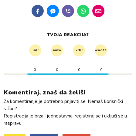
TVOJA REAKCIJA?
lol!
aww
vrh!
woot?!
0
0
0
0
Komentiraj, znaš da želiš!
Za komentiranje je potrebno prijaviti se. Nemaš korisnički
račun?
Registracija je brza i jednostavna, registriraj se i uključi se u
raspravu.