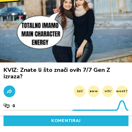
KVIZ: Znate li što znači ovih 7/7 Gen Z
izraza?
lol!
aww
vrh!
woot?!
0
KOMENTIRAJ