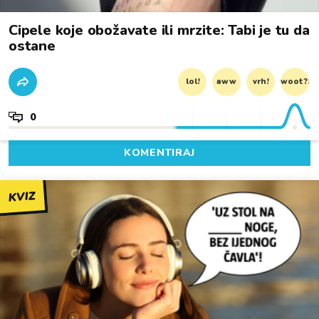
Cipele koje obožavate ili mrzite: Tabi je tu da
ostane
lol!
aww
vrh!
woot?!
0
KOMENTIRAJ
KVIZ