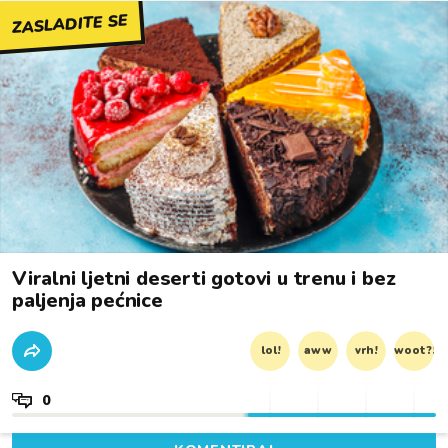
ZASLADITE SE
Viralni ljetni deserti gotovi u trenu i bez
paljenja pećnice
lol!
aww
vrh!
woot?!
0