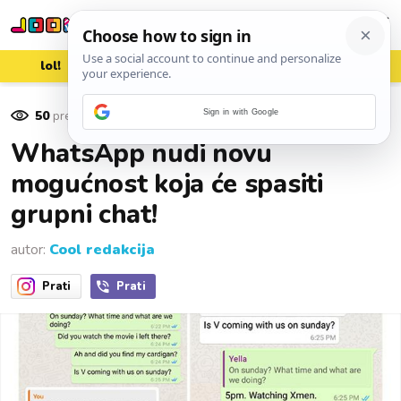
lol!
aww
vrh!
woot?!
50
pregleda
Sign in with Google
13. lipnja 2016.
WhatsApp nudi novu
mogućnost koja će spasiti
grupni chat!
autor:
Cool redakcija
Prati
Prati