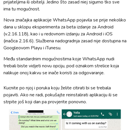
prijateljima ili obitelji. Jedino što zasad niej sigurno tko sve
ima tu mogućnost.
Nova značajka aplikacije WhatsApp pojavila se prije nekoliko
dana u sklopu eksperimenta za beta izdanje za Android
(v.2.16.118), kao i u redovnom izdanju za Android i iOS
(inačica 2.16.6). Službena nadogradnja zasad nije dostupna na
Googleovom Playu i iTunesu.
Među standardnim mogućnostima koje WhatsApp nudi
trebali biste vidjeti novu opciju, pod oznakom strelice koja
nalikuje onoj kakvu se inače koristi za odgovaranje.
Kucnite po njoj i poruka koju želite citirati bi se trebala
pojaviti. Ako ne radi, pokušajte reinstalirati aplikaciju ili se
strpite još koji dan pa provjerite ponovno.