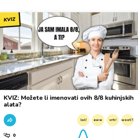
KVIZ
KVIZ: Možete li imenovati ovih 8/8 kuhinjskih
alata?
lol!
aww
vrh!
woot?!
0