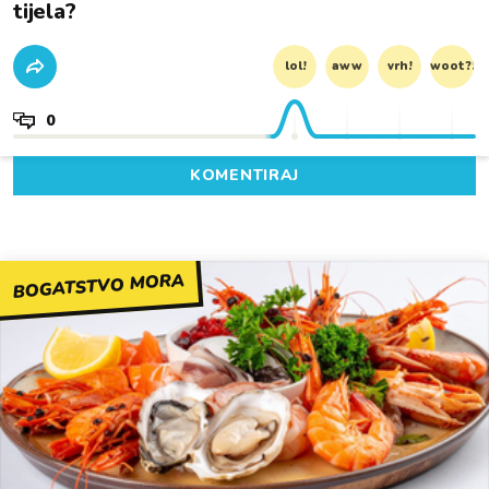
tijela?
lol!
aww
vrh!
woot?!
0
KOMENTIRAJ
BOGATSTVO MORA