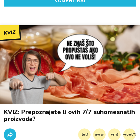
KOMENTIRAJ
KVIZ
KVIZ: Prepoznajete li ovih 7/7 suhomesnatih
proizvoda?
lol!
aww
vrh!
woot?!