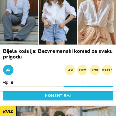
Bijela košulja: Bezvremenski komad za svaku
prigodu
lol!
aww
vrh!
woot?!
0
KOMENTIRAJ
KVIZ