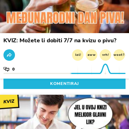
KVIZ: Možete li dobiti 7/7 na kvizu o pivu?
lol!
aww
vrh!
woot?!
0
KOMENTIRAJ
KVIZ