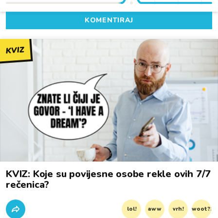
KOMENTIRAJ
KVIZ
KVIZ: Koje su povijesne osobe rekle ovih 7/7
rečenica?
lol!
aww
vrh!
woot?!