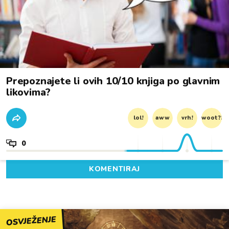
Prepoznajete li ovih 10/10 knjiga po glavnim
likovima?
lol!
aww
vrh!
woot?!
0
KOMENTIRAJ
OSVJEŽENJE