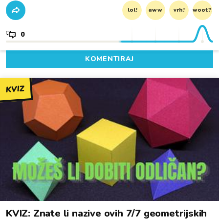
lol!
aww
vrh!
woot?!
0
KOMENTIRAJ
KVIZ
KVIZ: Znate li nazive ovih 7/7 geometrijskih