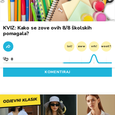
KVIZ: Kako se zove ovih 8/8 školskih
pomagala?
lol!
aww
vrh!
woot?!
0
KOMENTIRAJ
ODJEVNI KLASIK